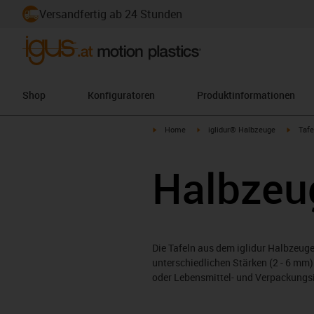
Versandfertig ab 24 Stunden
Shop
Konfiguratoren
Produktinformationen
igus-icon-arrow-right
igus-icon-arrow-right
igus-i
Home
iglidur® Halbzeuge
Tafe
Halbzeu
Die Tafeln aus dem iglidur Halbzeu
unterschiedlichen Stärken (2 - 6 mm)
oder Lebensmittel- und Verpackungs