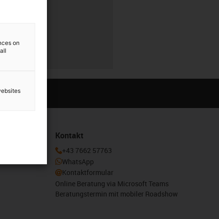
r
ences on
all
websites
Kontakt
enden und
+43 7662 57763
otion
WhatsApp
Kontaktformular
Online Beratung via Microsoft Teams
Beratungstermin mit mobiler Roadshow