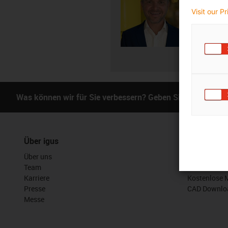
+4
igus-i
Visit our P
E-Mai
Was können wir für Sie verbessern? Geben Sie uns Ihr Fe
Über igus
Services
Über uns
myigus Feat
Team
Online Tools
Karriere
Kostenlose 
Presse
CAD Downloa
Messe