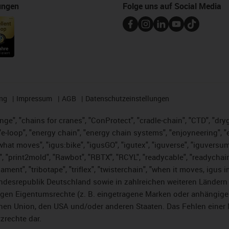
ungen
Folge uns auf Social Media
ng
Impressum
AGB
Datenschutzeinstellungen
nge", "chains for cranes", "ConProtect", "cradle-chain", "CTD", "dryge
-loop", "energy chain", "energy chain systems", "enjoyneering", "e-skin
es what moves", "igus:bike", "igusGO", "igutex", "iguverse", "iguversu
", "print2mold", "Rawbot", "RBTX", "RCYL", "readycable", "readychain
lament", "tribotape", "triflex", "twisterchain", "when it moves, igus 
desrepublik Deutschland sowie in zahlreichen weiteren Ländern un
stigen Eigentumsrechte (z. B. eingetragene Marken oder anhängi
n Union, den USA und/oder anderen Staaten. Das Fehlen einer Ma
zrechte dar.