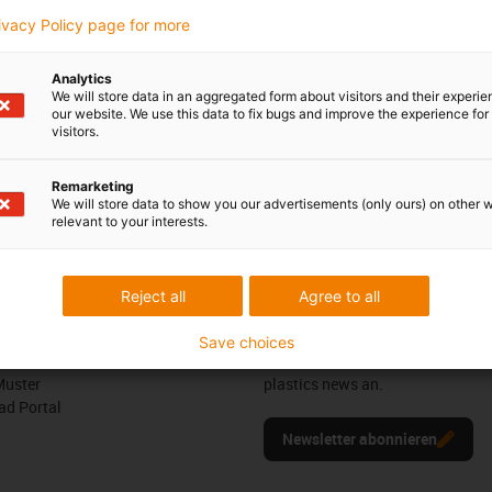
3 7662 57763
con-phone
rivacy Policy page for more
Online
l schreiben
Chat-Service
Analytics
Montag bis Freitag: 8 – 20 Uh
We will store data in an aggregated form about visitors and their experi
our website. We use this data to fix bugs and improve the experience for 
Samstag: 8 – 12 Uhr
visitors.
Remarketing
We will store data to show you our advertisements (only ours) on other 
edback.
Lob & Kritik
relevant to your interests.
Reject all
Agree to all
Newsletter
ures
Bleiben Sie immer auf dem Lauf
Save choices
melden Sie sich hier für unsere m
Muster
plastics news an.
d Portal
Newsletter abonnieren