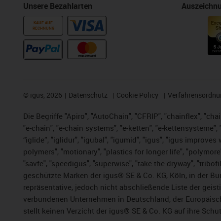
Unsere Bezahlarten
Auszeichn
KAUF AUF
RECHNUNG
©
igus, 2026
Datenschutz
Cookie Policy
Verfahrensordnu
Die Begriffe "Apiro", "AutoChain", "CFRIP", "chainflex", "chai
"e-chain", "e-chain systems", "e-ketten", "e-kettensysteme", "e
“iglide”, "iglidur", "igubal", "igumid", "igus", "igus improv
polymers", "motionary", "plastics for longer life", "polymore
"savfe", "speedigus", "superwise", "take the dryway", "tribofi
geschützte Marken der igus® SE & Co. KG, Köln, in der Bun
repräsentative, jedoch nicht abschließende Liste der gei
verbundenen Unternehmen in Deutschland, der Europäische
stellt keinen Verzicht der igus® SE & Co. KG auf ihre Schut