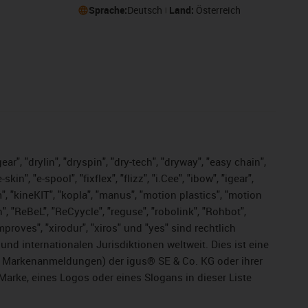
Sprache:
Deutsch
Land:
Österreich
ar", "drylin", "dryspin", "dry-tech", "dryway", "easy chain",
", "e-spool", "fixflex", "flizz", "i.Cee", "ibow", "igear",
m", "kineKIT", "kopla", "manus", "motion plastics", "motion
", "ReBeL", "ReCyycle", "reguse", "robolink", "Rohbot",
improves", "xirodur", "xiros" und "yes" sind rechtlich
d internationalen Jurisdiktionen weltweit. Dies ist eine
ge Markenanmeldungen) der igus® SE & Co. KG oder ihrer
rke, eines Logos oder eines Slogans in dieser Liste