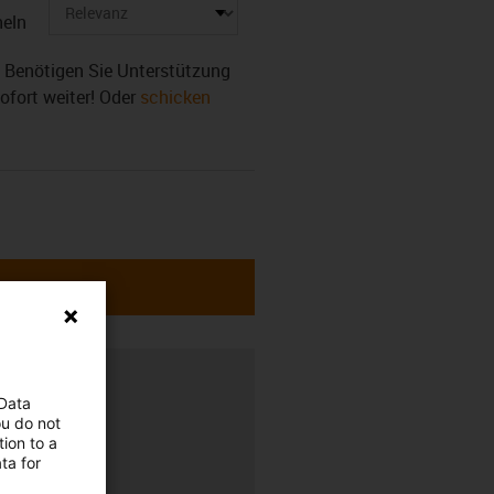
eln
r. Benötigen Sie Unterstützung
sofort weiter! Oder
schicken
rung
 Data
ou do not
ion to a
ta for
r