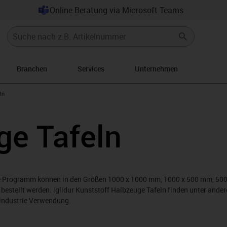
Online Beratung via Microsoft Teams
Branchen
Services
Unternehmen
con-arrow-right
ln
ge Tafeln
ge Programm können in den Größen 1000 x 1000 mm, 1000 x 500 mm, 50
 bestellt werden. iglidur Kunststoff Halbzeuge Tafeln finden unter ande
industrie Verwendung.