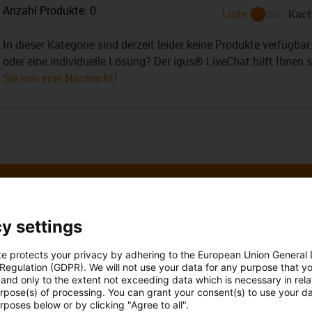
Anzahl Produkte:
0
Liste
Kach
In dieser Kategorie sind derzeit leider keine Produkte verfügba
oder eine individuelle Lösung? Der igus® LiveChat hilft Ihnen 
Sie uns eine Nachricht!
y settings
 Ihre Fragen auch
Beratung und Liefe
te protects your privacy by adhering to the European Union General
 Regulation (GDPR). We will not use your data for any purpose that y
Persönlich
and only to the extent not exceeding data which is necessary in relat
Ohler
urpose(s) of processing. You can grant your consent(s) to use your da
Montag bis Freitag: 8 – 20 Uh
rposes below or by clicking "Agree to all".
Samstag: 8 – 12 Uhr