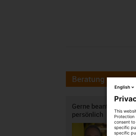
Beratung
English
Privac
Gerne beantworte ich
This websi
persönlich
Protection
consent to 
Marco 
specific p
specific pu