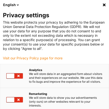
English
Bitte wählen Sie Ihren Lieferstandort
Privacy settings
Die Auswahl der Länder-/Regionsseite kann verschiedene
Faktoren wie Preis, Versandoptionen und Produktverfügbarkeit
This website protects your privacy by adhering to the European
Union General Data Protection Regulation (GDPR). We will not
beeinflussen.
use your data for any purpose that you do not consent to and
only to the extent not exceeding data which is necessary in
Alle Standorte anzeigen
relation to a specific purpose(s) of processing. You can grant
your consent(s) to use your data for specific purposes below or
by clicking "Agree to all".
Gehe zu www.igus.com
Visit our Privacy Policy page for more
(0)
Analytics
We will store data in an aggregated form about visitors
and their experiences on our website. We use this data
Startseite igus Österreich
Kunststoff-Halbzeuge
to fix bugs and improve the experience for all visitors.
Anwendungsbeispiele
Remarketing
We will store data to show you our advertisements
(only ours) on other websites relevant to your
interests.