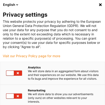
English
Bitte wählen Sie Ihren Lieferstandort
Privacy settings
Die Auswahl der Länder-/Regionsseite kann verschiedene
Faktoren wie Preis, Versandoptionen und Produktverfügbarkeit
This website protects your privacy by adhering to the European
Union General Data Protection Regulation (GDPR). We will not
beeinflussen.
use your data for any purpose that you do not consent to and
only to the extent not exceeding data which is necessary in
Alle Standorte anzeigen
relation to a specific purpose(s) of processing. You can grant
your consent(s) to use your data for specific purposes below or
by clicking "Agree to all".
Gehe zu www.igus.com
Visit our Privacy Policy page for more
(0)
Analytics
We will store data in an aggregated form about visitors
and their experiences on our website. We use this data
Startseite igus Österreich
Branchen
Landstromversorgung
to fix bugs and improve the experience for all visitors.
Remarketing
Energieführungssysteme
We will store data to show you our advertisements
(only ours) on other websites relevant to your
interests.