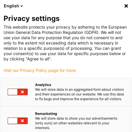
English
Bitte wählen Sie Ihren Lieferstandort
Privacy settings
Die Auswahl der Länder-/Regionsseite kann verschiedene
Faktoren wie Preis, Versandoptionen und Produktverfügbarkeit
This website protects your privacy by adhering to the European
Union General Data Protection Regulation (GDPR). We will not
beeinflussen.
use your data for any purpose that you do not consent to and
only to the extent not exceeding data which is necessary in
relation to a specific purpose(s) of processing. You can grant
Alle Standorte anzeigen
your consent(s) to use your data for specific purposes below or
by clicking "Agree to all".
Gehe zu www.igus.com
Visit our Privacy Policy page for more
Analytics
(0)
We will store data in an aggregated form about visitors
and their experiences on our website. We use this data
to fix bugs and improve the experience for all visitors.
Startseite igus Österreich
Produkte
E-Loop
Remarketing
We will store data to show you our advertisements
(only ours) on other websites relevant to your
Sichere Kabelführung e-
interests.