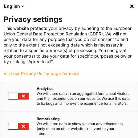
English
Bitte wählen Sie Ihren
Lieferstandort
Privacy settings
Die Auswahl der Länder-/Regionsseite kann
This website protects your privacy by adhering to the European
Union General Data Protection Regulation (GDPR). We will not
verschiedene Faktoren wie Preis,
use your data for any purpose that you do not consent to and
Einkaufsmöglichkeiten und Produktverfügbarkeit
only to the extent not exceeding data which is necessary in
beeinflussen.
relation to a specific purpose(s) of processing. You can grant
your consent(s) to use your data for specific purposes below or
Gehe zu
by clicking "Agree to all".
Alle Standorte ansehen
www.igus.eu
Visit our Privacy Policy page for more
search
(
0
)
Analytics
We will store data in an aggregated form about visitors
search
and their experiences on our website. We use this data
Home
...
e-loop® Komplett-Set
to fix bugs and improve the experience for all visitors.
e-loop® Komplett-Set
Remarketing
We will store data to show you our advertisements
(only ours) on other websites relevant to your
interests.