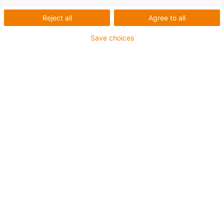
Reject all
Agree to all
Save choices
1
von
3
Bitte wählen Sie Ihr Top Drive System. Ihnen
wird dann automatisch das passende
Komplett-Set angeboten.
1 Komplett-Set besteht aus:
+ Anschlusselemente
+ e-loop Energiekette
+ Zugentlastung
Art.-Nr.