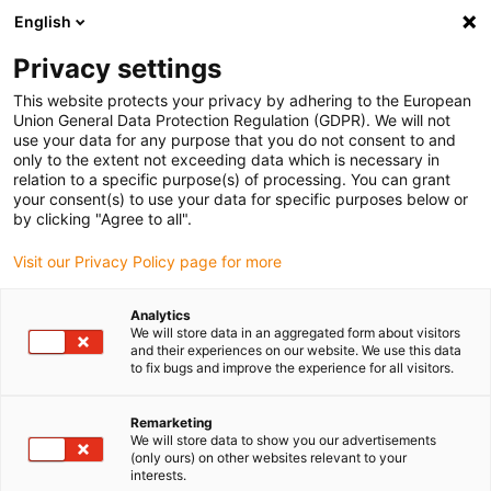
English
Bitte wählen Sie Ihren Lieferstandort
Privacy settings
Die Auswahl der Länder-/Regionsseite kann verschiedene
Faktoren wie Preis, Versandoptionen und Produktverfügbarkeit
This website protects your privacy by adhering to the European
Union General Data Protection Regulation (GDPR). We will not
beeinflussen.
use your data for any purpose that you do not consent to and
only to the extent not exceeding data which is necessary in
relation to a specific purpose(s) of processing. You can grant
Alle Standorte anzeigen
your consent(s) to use your data for specific purposes below or
by clicking "Agree to all".
Gehe zu www.igus.com
Visit our Privacy Policy page for more
Analytics
(0)
We will store data in an aggregated form about visitors
and their experiences on our website. We use this data
to fix bugs and improve the experience for all visitors.
Startseite igus Österreich
guidelok
Slimline
Remarketing
We will store data to show you our advertisements
(only ours) on other websites relevant to your
Guidelok slimline „P“ und
interests.