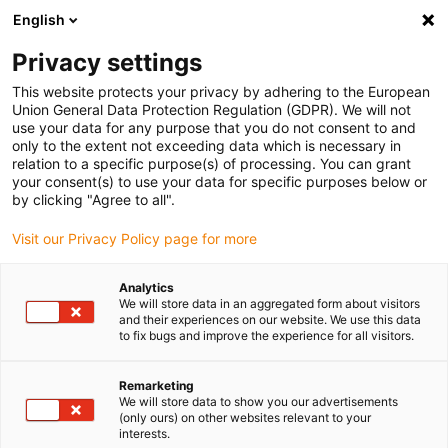
English
Bitte wählen Sie Ihren Lieferstandort
Privacy settings
Die Auswahl der Länder-/Regionsseite kann verschiedene
Faktoren wie Preis, Versandoptionen und Produktverfügbarkeit
This website protects your privacy by adhering to the European
Union General Data Protection Regulation (GDPR). We will not
beeinflussen.
use your data for any purpose that you do not consent to and
only to the extent not exceeding data which is necessary in
relation to a specific purpose(s) of processing. You can grant
Alle Standorte anzeigen
your consent(s) to use your data for specific purposes below or
by clicking "Agree to all".
Gehe zu www.igus.com
Visit our Privacy Policy page for more
Analytics
(0)
We will store data in an aggregated form about visitors
and their experiences on our website. We use this data
to fix bugs and improve the experience for all visitors.
Startseite igus Österreich
Anwendungsbeispiele
Lagertechnik Für Tandem-Cargo-Liegerad Von Hase-Bikes
Remarketing
We will store data to show you our advertisements
(only ours) on other websites relevant to your
interests.