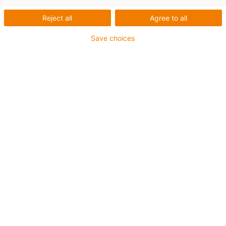
Perfekte Beweglichkeit
Reject all
Agree to all
auch im Detail
Save choices
Hase Bikes konstruiert mit
dem igus-Baukasten
Die Hase Bikes GmbH gehört zu den innovativsten
Herstellern von Spezial- und Reha-Fahrrädern
weltweit. Bei der Entwicklung der Fahrräder nutzen die
Ingenieure den igus-Baukasten. Dazu gehören
Gleitlager, Gleitscheiben und Gelenklager aus
Hochleistungs-Kunststoffen mit inkorporiertem
Schmierstoff.