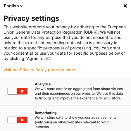
English
Bitte wählen Sie Ihren Lieferstandort
Privacy settings
Die Auswahl der Länder-/Regionsseite kann verschiedene
Faktoren wie Preis, Versandoptionen und Produktverfügbarkeit
This website protects your privacy by adhering to the European
Union General Data Protection Regulation (GDPR). We will not
beeinflussen.
use your data for any purpose that you do not consent to and
only to the extent not exceeding data which is necessary in
relation to a specific purpose(s) of processing. You can grant
Alle Standorte anzeigen
your consent(s) to use your data for specific purposes below or
by clicking "Agree to all".
Gehe zu www.igus.com
Visit our Privacy Policy page for more
Analytics
(0)
We will store data in an aggregated form about visitors
and their experiences on our website. We use this data
to fix bugs and improve the experience for all visitors.
Startseite igus Österreich
Anwendungsbeispiele
Energieketten Mit Zustandsüberwachung Für Fahrsimulator
Remarketing
We will store data to show you our advertisements
(only ours) on other websites relevant to your
interests.