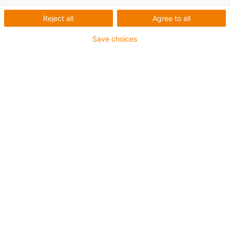
Energieketten und
Reject all
Agree to all
Leitungen auf engstem
Save choices
Raum in Apotheken-
Kommissionieranlagen
Ausfallsichere Stromzufuhr
sichert lange Lebensdauer von
Gollmann
Schubschranksystemen
Apotheken, die ihre Medikamente besonders
platzsparend lagern möchten, wenden sich am besten
an die Gollmann Kommissioniersysteme GmbH in
Halle (Saale). Das Unternehmen nutzt das