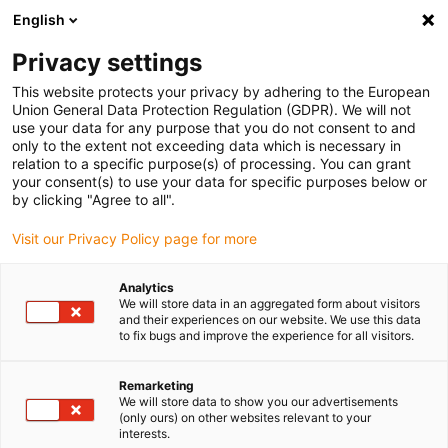
English
Bitte wählen Sie Ihren Lieferstandort
Privacy settings
Die Auswahl der Länder-/Regionsseite kann verschiedene
Faktoren wie Preis, Versandoptionen und Produktverfügbarkeit
This website protects your privacy by adhering to the European
Union General Data Protection Regulation (GDPR). We will not
beeinflussen.
use your data for any purpose that you do not consent to and
only to the extent not exceeding data which is necessary in
relation to a specific purpose(s) of processing. You can grant
Alle Standorte anzeigen
your consent(s) to use your data for specific purposes below or
by clicking "Agree to all".
Gehe zu www.igus.com
Visit our Privacy Policy page for more
Analytics
(0)
We will store data in an aggregated form about visitors
and their experiences on our website. We use this data
to fix bugs and improve the experience for all visitors.
Startseite igus Österreich
Anwendungsbeispiele
Energiekettensystem Für Apotheken-Kommissionieranlagen
Remarketing
We will store data to show you our advertisements
(only ours) on other websites relevant to your
interests.