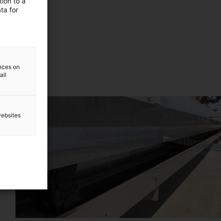
ion to a
ta for
gen
ences on
all
websites