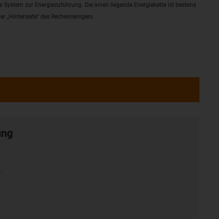
es System zur Energiezuführung. Die innen liegende Energiekette ist bestens
er „Hinterseite“ des Rechenreinigers.
ung
r