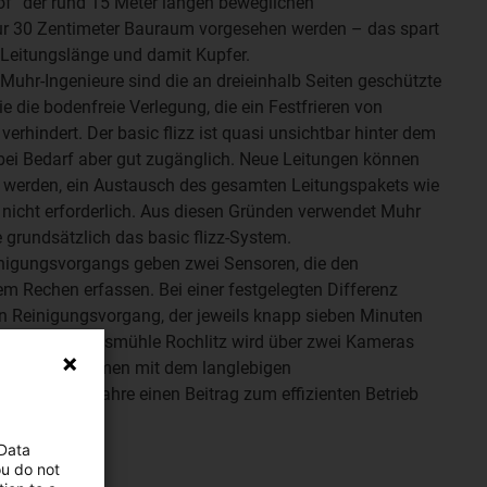
hof“ der rund 15 Meter langen beweglichen
r 30 Zentimeter Bauraum vorgesehen werden – das spart
 Leitungslänge und damit Kupfer.
r Muhr-Ingenieure sind die an dreieinhalb Seiten geschützte
e die bodenfreie Verlegung, die ein Festfrieren von
erhindert. Der basic flizz ist quasi unsichtbar hinter dem
 bei Bedarf aber gut zugänglich. Neue Leitungen können
 werden, ein Austausch des gesamten Leitungspakets wie
 nicht erforderlich. Aus diesen Gründen verwendet Muhr
 grundsätzlich das basic flizz-System.
inigungsvorgangs geben zwei Sensoren, die den
m Rechen erfassen. Bei einer festgelegten Differenz
den Reinigungsvorgang, der jeweils knapp sieben Minuten
hen der Schlossmühle Rochlitz wird über zwei Kameras
echnik zusammen mit dem langlebigen
über viele Jahre einen Beitrag zum effizienten Betrieb
 Data
ou do not