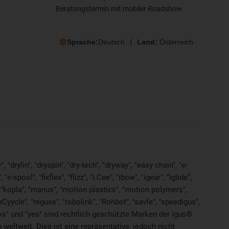
Beratungstermin mit mobiler Roadshow
Sprache:
Deutsch
Land:
Österreich
"drylin", "dryspin", "dry-tech", "dryway", "easy chain", "e-
pool", "fixflex", "flizz", "i.Cee", "ibow", "igear", “iglide”,
", "kopla", "manus", "motion plastics", "motion polymers",
Cyycle", "reguse", "robolink", "Rohbot", "savfe", "speedigus",
"xiros" und "yes" sind rechtlich geschützte Marken der igus®
weltweit. Dies ist eine repräsentative, jedoch nicht