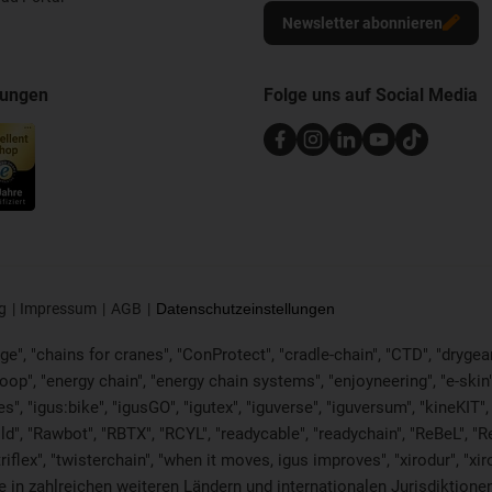
Newsletter abonnieren
nungen
Folge uns auf Social Media
g
Impressum
AGB
Datenschutzeinstellungen
e", "chains for cranes", "ConProtect", "cradle-chain", "CTD", "drygear", 
p", "energy chain", "energy chain systems", "enjoyneering", "e-skin", "e-s
es", "igus:bike", "igusGO", "igutex", "iguverse", "iguversum", "kineKIT
ld", "Rawbot", "RBTX", "RCYL", "readycable", "readychain", "ReBeL", "Re
"triflex", "twisterchain", "when it moves, igus improves", "xirodur", 
in zahlreichen weiteren Ländern und internationalen Jurisdiktionen 