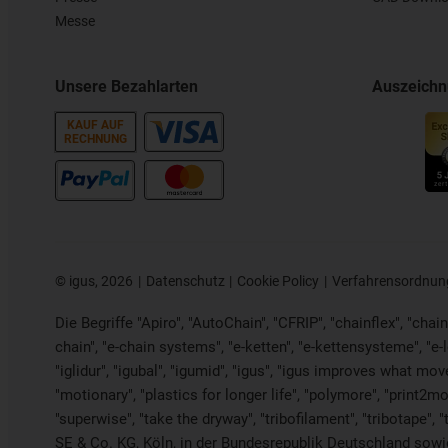
Messe
Unsere Bezahlarten
Auszeich
KAUF AUF
RECHNUNG
©
igus, 2026
Datenschutz
Cookie Policy
Verfahrensordnun
Die Begriffe "Apiro", "AutoChain", "CFRIP", "chainflex", "chaing
chain", "e-chain systems", "e-ketten", "e-kettensysteme", "e-loo
"iglidur", "igubal", "igumid", "igus", "igus improves what mov
"motionary", "plastics for longer life", "polymore", "print2mo
"superwise", "take the dryway", "tribofilament", "tribotape", 
SE & Co. KG, Köln, in der Bundesrepublik Deutschland sowie 