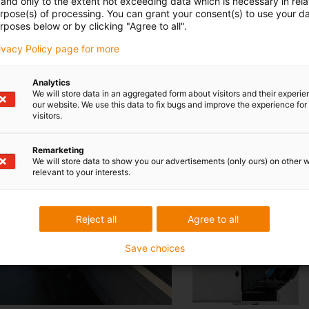
and only to the extent not exceeding data which is necessary in relat
urpose(s) of processing. You can grant your consent(s) to use your da
rposes below or by clicking "Agree to all".
rivacy Policy page for more
Übersicht chainflex Leitun
Analytics
We will store data in an aggregated form about visitors and their experi
our website. We use this data to fix bugs and improve the experience for 
visitors.
Remarketing
We will store data to show you our advertisements (only ours) on other 
relevant to your interests.
Reject all
Agree to all
Save choices