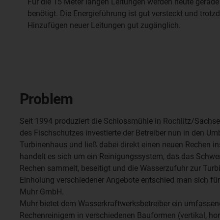
Für die 15 Meter langen Leitungen werden heute gerad
benötigt. Die Energieführung ist gut versteckt und tro
Hinzufügen neuer Leitungen gut zugänglich.
Problem
Seit 1994 produziert die Schlossmühle in Rochlitz/Sach
des Fischschutzes investierte der Betreiber nun in den Um
Turbinenhaus und ließ dabei direkt einen neuen Rechen in
handelt es sich um ein Reinigungssystem, das das Schw
Rechen sammelt, beseitigt und die Wasserzufuhr zur Turb
Einholung verschiedener Angebote entschied man sich fü
Muhr GmbH.
Muhr bietet dem Wasserkraftwerksbetreiber ein umfass
Rechenreinigern in verschiedenen Bauformen (vertikal, hor