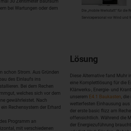
e mal 30 Zentimeter Bauraum
tzdem bei Wartungen oder dem
Die „mobile Werkstatt“ für die
Servicepersonal vor Wind und W
Lösung
sen schon Strom. Aus Gründen
Diese Alternative fand Muhr 
bau des Einlaufs ins
eine Komplettlösung für die 
stallieren. Bei dem Rechen
Klärwerks-, Energie- und Kran
emmgut, welches sich vor dem
unserem
E4.1 Baukasten
, di
ine gewährleistet. Nach
wetterfesten Einhausung aus E
r ein Rechensystem der Erhard
der erste basic flizz am Reche
offensichtlich. Während die 
endes Programm an
der Energiezuführung braucht
izontal, mit verschiedenen