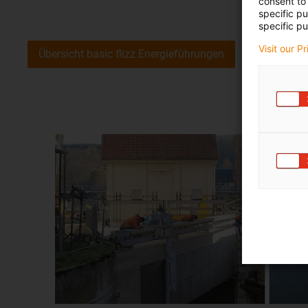
consent to 
specific p
specific pu
Visit our P
Übersicht basic flizz Energieführungen