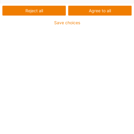
Beispiele für erfolgreiche
Reject all
Agree to all
Anwendungen in der
Save choices
Erneuerbare-Energien-
Industrie
Erfolgsstorys nach Energiearten
anschauen:
Solar
Wasser