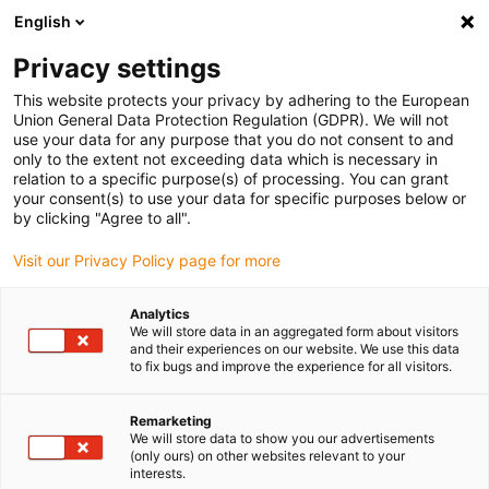
English
Bitte wählen Sie Ihren Lieferstandort
Privacy settings
Die Auswahl der Länder-/Regionsseite kann verschiedene
Faktoren wie Preis, Versandoptionen und Produktverfügbarkeit
This website protects your privacy by adhering to the European
Union General Data Protection Regulation (GDPR). We will not
beeinflussen.
use your data for any purpose that you do not consent to and
only to the extent not exceeding data which is necessary in
relation to a specific purpose(s) of processing. You can grant
Alle Standorte anzeigen
your consent(s) to use your data for specific purposes below or
by clicking "Agree to all".
Gehe zu www.igus.com
Visit our Privacy Policy page for more
Analytics
(0)
We will store data in an aggregated form about visitors
and their experiences on our website. We use this data
to fix bugs and improve the experience for all visitors.
Startseite igus Österreich
Erneuerbare Energien
Anwendungsbeispiele
Remarketing
We will store data to show you our advertisements
(only ours) on other websites relevant to your
interests.