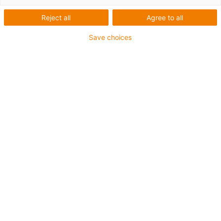
werden und welche Lösungen wir hierfür anbieten, lesen
Sie in diesem Whitepaper.
Reject all
Agree to all
Save choices
Ich möchte dieses Whitepaper erhalten, um mehr
über dieses Thema zu erfahren.