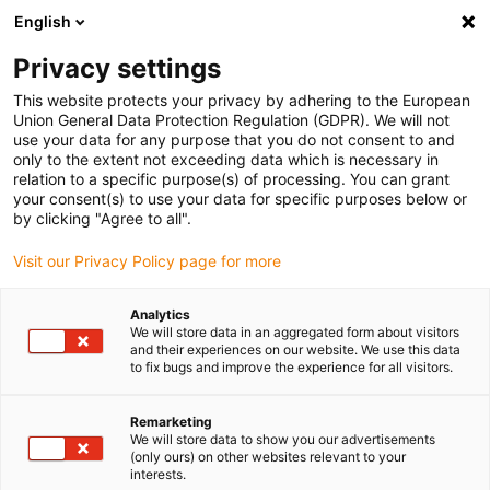
English
Privacy settings
This website protects your privacy by adhering to the European
Union General Data Protection Regulation (GDPR). We will not
use your data for any purpose that you do not consent to and
only to the extent not exceeding data which is necessary in
Whitepaper: Solarenergie
relation to a specific purpose(s) of processing. You can grant
your consent(s) to use your data for specific purposes below or
– Anforderungen an die
by clicking "Agree to all".
Visit our Privacy Policy page for more
Lagerung von
einachsigen Solartrackern
Analytics
We will store data in an aggregated form about visitors
and their experiences on our website. We use this data
to fix bugs and improve the experience for all visitors.
25 Jahre Laufzeit bei Staub, Hitze und UV-Strahlung, im
besten Fall ohne Ausfälle und bei minimiertem
Remarketing
We will store data to show you our advertisements
Wartungsaufwand: Welche Anforderungen an die
(only ours) on other websites relevant to your
Lagerungen von einachsigen Solartrackern gestellt
interests.