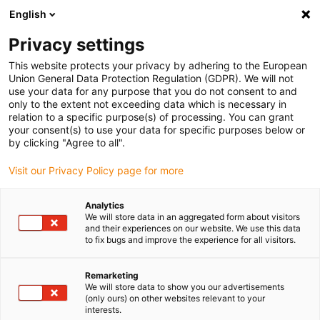
English
Privacy settings
This website protects your privacy by adhering to the European
Union General Data Protection Regulation (GDPR). We will not
use your data for any purpose that you do not consent to and
only to the extent not exceeding data which is necessary in
Bewegungen und Kräfte
relation to a specific purpose(s) of processing. You can grant
your consent(s) to use your data for specific purposes below or
zuverlässig übertragen –
by clicking "Agree to all".
Visit our Privacy Policy page for more
ganz ohne Schmierung
Analytics
igubal Whitepaper
We will store data in an aggregated form about visitors
and their experiences on our website. We use this data
to fix bugs and improve the experience for all visitors.
Remarketing
Wann sind igubal Koppelstangen
We will store data to show you our advertisements
(only ours) on other websites relevant to your
und Doppelgelenklager die richtige
interests.