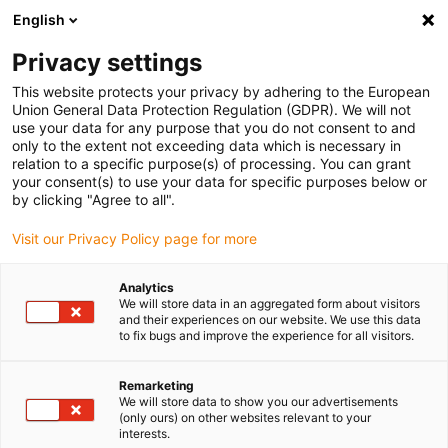
English
(0)
Privacy settings
igus-icon-arrow-right
igus-icon-arrow-right
igus-icon-arrow-right
Home
Steckverbinder
FCT
This website protects your privacy by adhering to the European
Union General Data Protection Regulation (GDPR). We will not
use your data for any purpose that you do not consent to and
only to the extent not exceeding data which is necessary in
SUB-D Stecker
relation to a specific purpose(s) of processing. You can grant
your consent(s) to use your data for specific purposes below or
by clicking "Agree to all".
Visit our Privacy Policy page for more
Zuverlässige SUB-D Steckverbinder im igus Onlineshop direkt
kaufen. Diese von der Firma FCT Molex gefertigten SUB-D Stecker
Analytics
zeichnen sich durch ihre robuste Bauweise, leichte Verarbeitung
We will store data in an aggregated form about visitors
und hervorragende elektrische Leistung aus. Mit Materialien wie
and their experiences on our website. We use this data
to fix bugs and improve the experience for all visitors.
vernickeltem Zinkdruckguss und glasfaserverstärktem Polyester
bieten unsere Produkte eine hohe Beständigkeit und Langlebigkeit.
Egal ob Standard- oder Winkelstecker. Diese SUB-D Stecker sind
Remarketing
We will store data to show you our advertisements
ideal für vielfältige Anwendungen in der Industrie geeignet.
(only ours) on other websites relevant to your
Profitieren Sie von einer schnellen Lieferung durch eine
interests.
Bereitstellung der Ware innerhalb von 24 Stunden, was