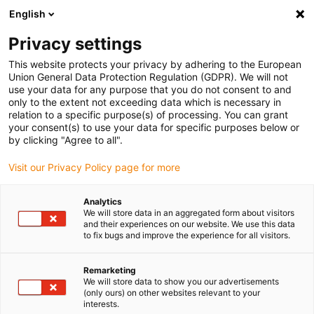
English
(0)
Privacy settings
igus-icon-arrow-right
igus-icon-arrow-right
igus-icon-arrow-right
igus-icon-arrow
Home
Steckverbinder
TE Connectivity (Intercontec)
This website protects your privacy by adhering to the European
igus-icon-arrow-right
Netzwerkstecker
Mini I/O
Union General Data Protection Regulation (GDPR). We will not
use your data for any purpose that you do not consent to and
only to the extent not exceeding data which is necessary in
relation to a specific purpose(s) of processing. You can grant
Mini I/O
your consent(s) to use your data for specific purposes below or
by clicking "Agree to all".
Visit our Privacy Policy page for more
Analytics
We will store data in an aggregated form about visitors
and their experiences on our website. We use this data
to fix bugs and improve the experience for all visitors.
Liste
Kacheln
Remarketing
We will store data to show you our advertisements
(only ours) on other websites relevant to your
Anzahl Produkte:
0
interests.