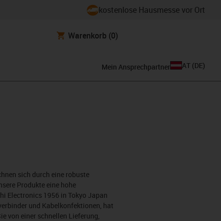
kostenlose Hausmesse vor Ort
Warenkorb
(0)
AT
(
DE
)
Mein Ansprechpartner
chnen sich durch eine robuste
nsere Produkte eine hohe
hi Electronics 1956 in Tokyo Japan
verbinder und Kabelkonfektionen, hat
e von einer schnellen Lieferung,