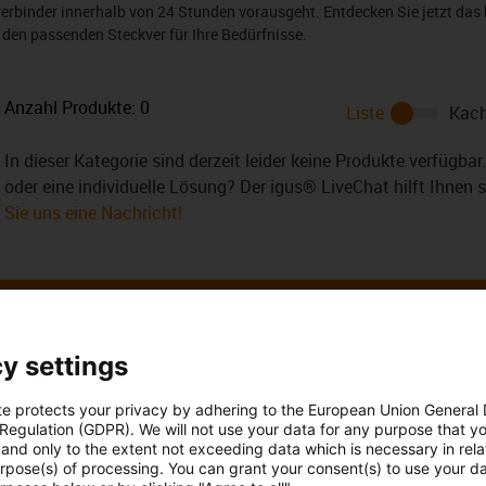
verbinder innerhalb von 24 Stunden vorausgeht. Entdecken Sie jetzt das 
 den passenden Steckver für Ihre Bedürfnisse.
Anzahl Produkte:
0
Liste
Kach
In dieser Kategorie sind derzeit leider keine Produkte verfügba
oder eine individuelle Lösung? Der igus® LiveChat hilft Ihnen 
Sie uns eine Nachricht!
y settings
 Ihre Fragen auch
Beratung und Liefe
te protects your privacy by adhering to the European Union General
 Regulation (GDPR). We will not use your data for any purpose that y
Persönlich
and only to the extent not exceeding data which is necessary in relat
urpose(s) of processing. You can grant your consent(s) to use your da
 Stadlmayr
Montag bis Freitag: 8 – 20 Uh