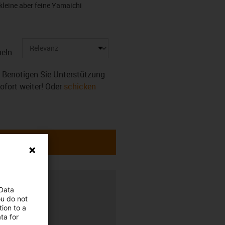
kleine aber feine Yamaichi
eln
r. Benötigen Sie Unterstützung
sofort weiter! Oder
schicken
rung
 Data
ou do not
ion to a
ta for
r