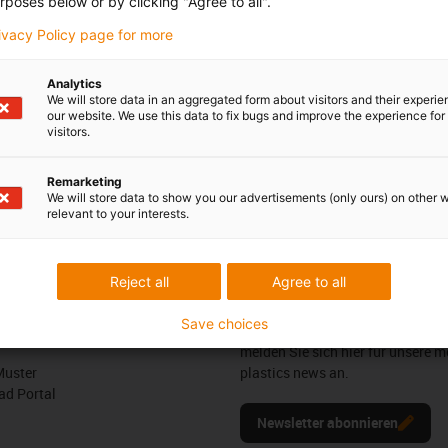
rposes below or by clicking "Agree to all".
Samstag: 8 – 12 Uhr
3 7662 57763
con-phone
rivacy Policy page for more
Online
l schreiben
Analytics
Chat-Service
We will store data in an aggregated form about visitors and their experi
Montag bis Freitag: 8 – 20 Uh
our website. We use this data to fix bugs and improve the experience for 
Samstag: 8 – 12 Uhr
visitors.
Remarketing
We will store data to show you our advertisements (only ours) on other 
edback.
Lob & Kritik
relevant to your interests.
Reject all
Agree to all
Newsletter
Save choices
ures
Bleiben Sie immer auf dem Lauf
melden Sie sich hier für unsere m
Muster
plastics news an.
d Portal
Newsletter abonnieren