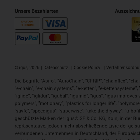
Unsere Bezahlarten
Auszeichn
KAUF AUF
RECHNUNG
©
igus, 2026
Datenschutz
Cookie Policy
Verfahrensordnu
Die Begriffe "Apiro", "AutoChain", "CFRIP", "chainflex", "chai
"e-chain", "e-chain systems", "e-ketten", "e-kettensysteme", "e
“iglide”, "iglidur", "igubal", "igumid", "igus", "igus improv
polymers", "motionary", "plastics for longer life", "polymore
"savfe", "speedigus", "superwise", "take the dryway", "tribofi
geschützte Marken der igus® SE & Co. KG, Köln, in der Bun
repräsentative, jedoch nicht abschließende Liste der gei
verbundenen Unternehmen in Deutschland, der Europäische