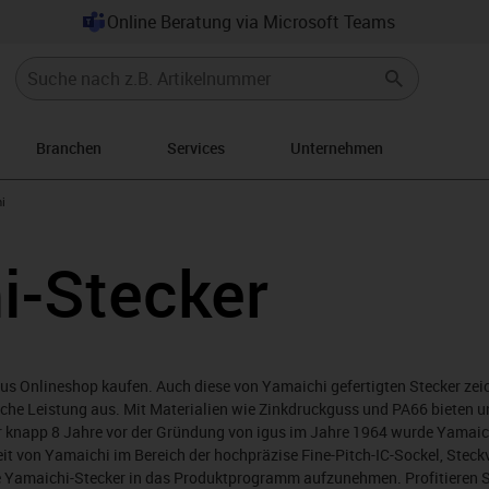
Online Beratung via Microsoft Teams
Branchen
Services
Unternehmen
rrow-right
i
i-Stecker
gus Onlineshop kaufen. Auch diese von Yamaichi gefertigten Stecker zei
che Leistung aus. Mit Materialien wie Zinkdruckguss und PA66 bieten u
r knapp 8 Jahre vor der Gründung von igus im Jahre 1964 wurde Yamaic
it von Yamaichi im Bereich der hochpräzise Fine-Pitch-IC-Sockel, Steck
e Yamaichi-Stecker in das Produktprogramm aufzunehmen. Profitieren Si