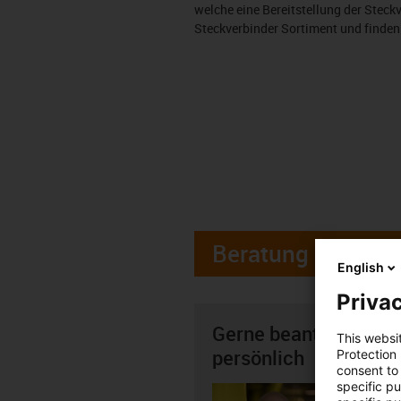
welche eine Bereitstellung der Steck
Steckverbinder Sortiment und finden
Beratung
English
Privac
Gerne beantworte ich
This websi
persönlich
Protection
consent to 
specific p
Thomas