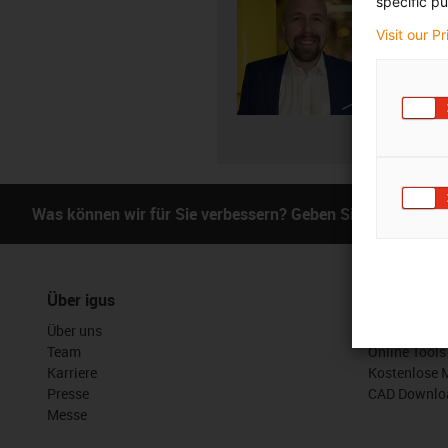
specific pu
+4
igus-i
Visit our P
E-Mai
Was können wir für Sie verbessern? Geben Sie uns Ihr Fe
Über igus
Services
Über uns
myigus Feat
Team
Online Tools
Karriere
Kostenlose 
Presse
CAD Downloa
Messe