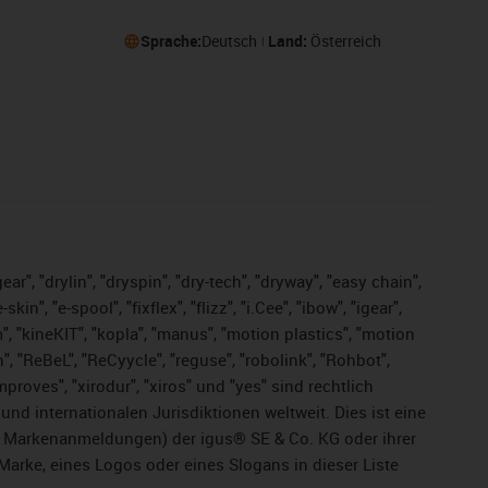
Sprache:
Deutsch
Land:
Österreich
ar", "drylin", "dryspin", "dry-tech", "dryway", "easy chain",
", "e-spool", "fixflex", "flizz", "i.Cee", "ibow", "igear",
m", "kineKIT", "kopla", "manus", "motion plastics", "motion
", "ReBeL", "ReCyycle", "reguse", "robolink", "Rohbot",
improves", "xirodur", "xiros" und "yes" sind rechtlich
d internationalen Jurisdiktionen weltweit. Dies ist eine
ge Markenanmeldungen) der igus® SE & Co. KG oder ihrer
rke, eines Logos oder eines Slogans in dieser Liste