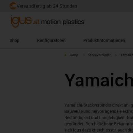
Versandfertig ab 24 Stunden
Shop
Konfiguratoren
Produktinformationen
igus-icon-arrow-right
igus-icon-arrow-right
igus-icon-a
Home
Steckverbinder
Yamaich
Yamaich
Yamaichi-Steckverbinder direkt im i
Bauweise und hervorragende elektris
Beständigkeit und Langlebigkeit. Nu
gegründet. Durch die hohe Bekannthe
sich igus dazu entschlossen auch di