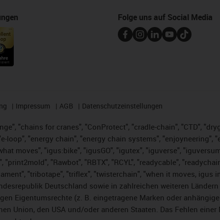
ungen
Folge uns auf Social Media
ng
Impressum
AGB
Datenschutzeinstellungen
nge", "chains for cranes", "ConProtect", "cradle-chain", "CTD", "dryge
-loop", "energy chain", "energy chain systems", "enjoyneering", "e-skin
es what moves", "igus:bike", "igusGO", "igutex", "iguverse", "iguversu
", "print2mold", "Rawbot", "RBTX", "RCYL", "readycable", "readychain
lament", "tribotape", "triflex", "twisterchain", "when it moves, igus 
desrepublik Deutschland sowie in zahlreichen weiteren Ländern un
stigen Eigentumsrechte (z. B. eingetragene Marken oder anhängi
n Union, den USA und/oder anderen Staaten. Das Fehlen einer Ma