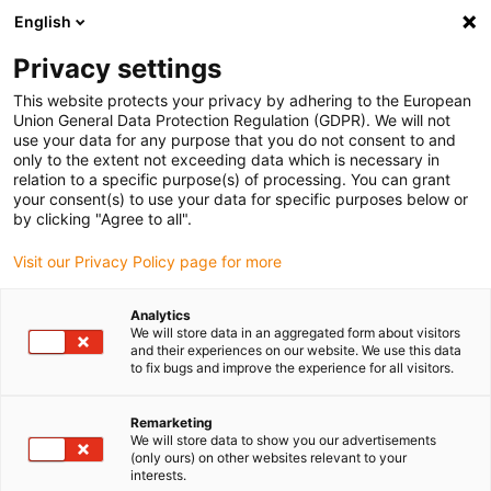
English
(0)
Privacy settings
igus-icon-arrow-right
igus-icon-arrow-right
igus-icon-arrow-right
Home
Steckverbinder
Werkzeug & Zubehör
This website protects your privacy by adhering to the European
Union General Data Protection Regulation (GDPR). We will not
use your data for any purpose that you do not consent to and
only to the extent not exceeding data which is necessary in
Werkzeug & Zubehör
relation to a specific purpose(s) of processing. You can grant
your consent(s) to use your data for specific purposes below or
by clicking "Agree to all".
Visit our Privacy Policy page for more
Analytics
We will store data in an aggregated form about visitors
and their experiences on our website. We use this data
to fix bugs and improve the experience for all visitors.
Liste
Kacheln
Remarketing
We will store data to show you our advertisements
(only ours) on other websites relevant to your
interests.
Anzahl Produkte:
0