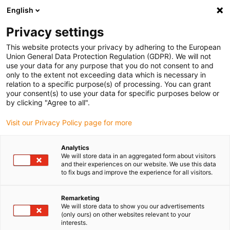
English
(0)
Privacy settings
igus-icon-arrow-right
igus-icon-arrow-right
igus-icon-arrow-right
igus-icon-arrow-right
Home
Lineartechnologie
W-Profilführungen
Schlitten
This website protects your privacy by adhering to the European
Union General Data Protection Regulation (GDPR). We will not
use your data for any purpose that you do not consent to and
only to the extent not exceeding data which is necessary in
Schlitten für drylin W
relation to a specific purpose(s) of processing. You can grant
your consent(s) to use your data for specific purposes below or
by clicking "Agree to all".
Visit our Privacy Policy page for more
Kostenlose Musterbox
Analytics
Schmierfreie Linearsysteme - Zu Ihnen ins Homeoffice oder zum
We will store data in an aggregated form about visitors
Arbeitsplatz
and their experiences on our website. We use this data
to fix bugs and improve the experience for all visitors.
Kontakt zum igus® Support
Michael Hornung, Lineartechnik Experte
Remarketing
We will store data to show you our advertisements
(only ours) on other websites relevant to your
Whitepaper Download
interests.
Wann nehme ich Lineargleitlager aus Kunststoff und wann