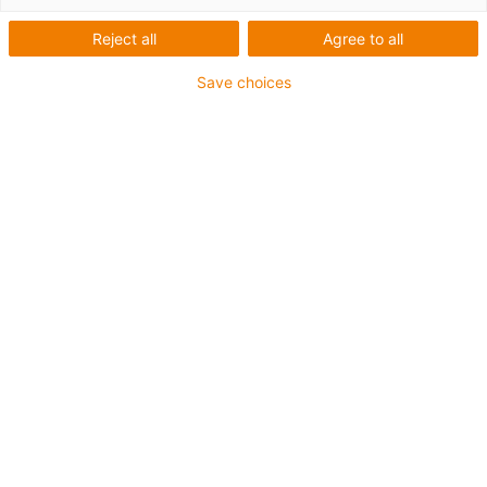
Linearführungen mit Kugelumlauf?
Reject all
Agree to all
Save choices
Liste
Kacheln
Anzahl Produkte:
0
In dieser Kategorie sind derzeit leider keine Produkte
verfügbar. Benötigen Sie Unterstützung oder eine
individuelle Lösung? Der igus® LiveChat hilft Ihnen
sofort weiter! Oder
schicken Sie uns eine Nachricht!