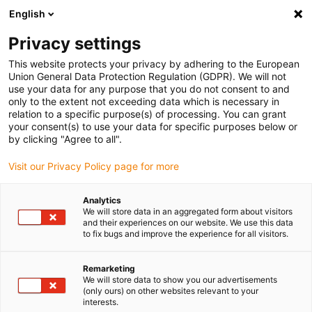
English
(0)
Privacy settings
igus-icon-arrow-right
igus-icon-arrow-right
igus-icon-arrow-right
igus-icon-arrow-
Home
Zahnräder und Zahnstangen
Kegelzahnräder
This website protects your privacy by adhering to the European
Kegelzahnräder Übersetzung 1:1,5
Union General Data Protection Regulation (GDPR). We will not
use your data for any purpose that you do not consent to and
only to the extent not exceeding data which is necessary in
relation to a specific purpose(s) of processing. You can grant
Kegelzahnräder Übersetzung
your consent(s) to use your data for specific purposes below or
by clicking "Agree to all".
Visit our Privacy Policy page for more
1:1,5
Analytics
We will store data in an aggregated form about visitors
and their experiences on our website. We use this data
to fix bugs and improve the experience for all visitors.
Achtung: Die von uns angebotenen Kegelzahnräder werden einzeln
verkauft. Um das gewünschte Übersetzungsverhältnis zu
realisieren, müssen zwei Kegelräder bestellt werden.
Remarketing
We will store data to show you our advertisements
Voraussetzung für eine Kombinierbarkeit ist das gleiche
(only ours) on other websites relevant to your
Übersetzungsverhältnis und das gleiche Modul.
interests.