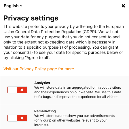
English
(0)
Privacy settings
igus-icon-arrow-right
igus-icon-arrow-right
igus-icon-arrow-right
Home
igubal® selbsteinstellende Lager
Gabelkopf Kombinationen
This website protects your privacy by adhering to the European
Union General Data Protection Regulation (GDPR). We will not
use your data for any purpose that you do not consent to and
only to the extent not exceeding data which is necessary in
Gabelkopf-Kombinationen
relation to a specific purpose(s) of processing. You can grant
your consent(s) to use your data for specific purposes below or
by clicking "Agree to all".
nach DIN 71752
Visit our Privacy Policy page for more
Analytics
We will store data in an aggregated form about visitors
and their experiences on our website. We use this data
Unsere aus hochwertigem igumid G gefertigten
Gabelköpfe
und
to fix bugs and improve the experience for all visitors.
Gabelkopf
-Kombinationen mit
Sicherungsring
und
Federklappbolzen
sind gemäß
DIN 71752
die perfekte Ergänzung
Remarketing
zu den Gelenkköpfen der Maßreihe E und bieten einzigartige
We will store data to show you our advertisements
Eigenschaften und vielfältige Einsatzmöglichkeiten.
(only ours) on other websites relevant to your
Gabelgelenke sind in vielen industriellen Anwendungen
interests.