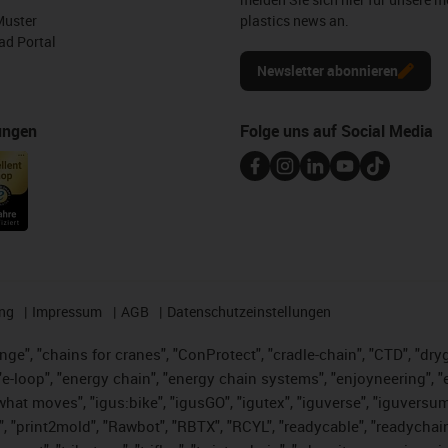
Muster
plastics news an.
d Portal
Newsletter abonnieren
ungen
Folge uns auf Social Media
ng
Impressum
AGB
Datenschutzeinstellungen
nge", "chains for cranes", "ConProtect", "cradle-chain", "CTD", "dryge
-loop", "energy chain", "energy chain systems", "enjoyneering", "e-skin
es what moves", "igus:bike", "igusGO", "igutex", "iguverse", "iguversu
", "print2mold", "Rawbot", "RBTX", "RCYL", "readycable", "readychain