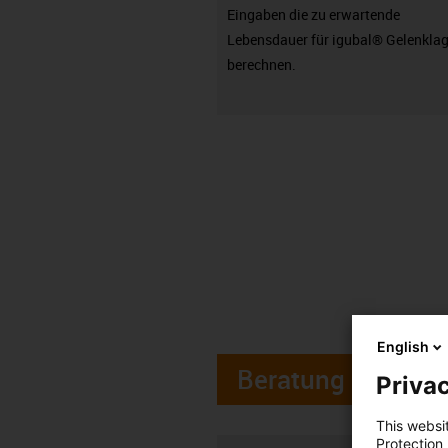
Eingaben die zu erwartende
Lebensdauer für igubal® Gelenklag
berechnen.
English
Beratung
Privac
This websi
Protection