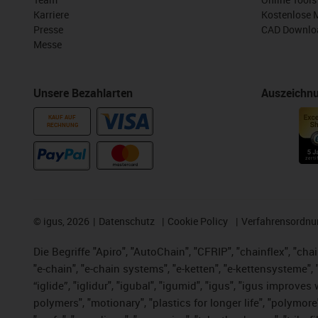
Karriere
Kostenlose 
Presse
CAD Downloa
Messe
Unsere Bezahlarten
Auszeichn
KAUF AUF
RECHNUNG
©
igus, 2026
Datenschutz
Cookie Policy
Verfahrensordnu
Die Begriffe "Apiro", "AutoChain", "CFRIP", "chainflex", "chai
"e-chain", "e-chain systems", "e-ketten", "e-kettensysteme", "e
“iglide”, "iglidur", "igubal", "igumid", "igus", "igus improv
polymers", "motionary", "plastics for longer life", "polymore