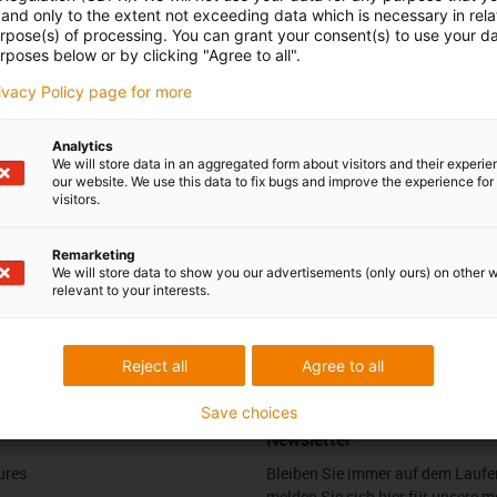
and only to the extent not exceeding data which is necessary in relat
 Ihre Fragen auch
Beratung und Liefe
urpose(s) of processing. You can grant your consent(s) to use your da
rposes below or by clicking "Agree to all".
Persönlich
rivacy Policy page for more
ph Föttinger
Montag bis Freitag: 8 – 20 Uh
Samstag: 8 – 12 Uhr
3 7662 57763
con-phone
Analytics
We will store data in an aggregated form about visitors and their experi
Online
our website. We use this data to fix bugs and improve the experience for 
l schreiben
visitors.
Chat-Service
Montag bis Freitag: 8 – 20 Uh
Samstag: 8 – 12 Uhr
Remarketing
We will store data to show you our advertisements (only ours) on other 
relevant to your interests.
edback.
Lob & Kritik
Reject all
Agree to all
Save choices
Newsletter
ures
Bleiben Sie immer auf dem Lauf
melden Sie sich hier für unsere m