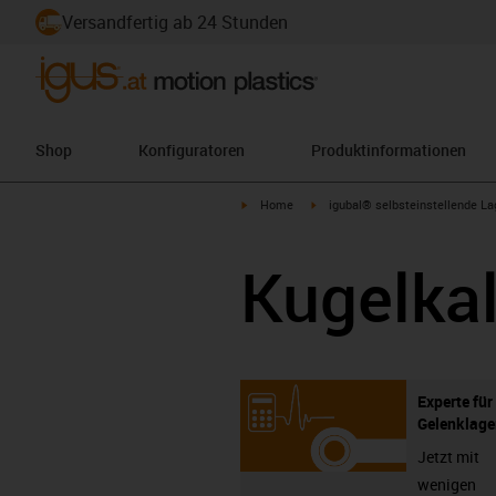
Versandfertig ab 24 Stunden
Shop
Konfiguratoren
Produktinformationen
igus-icon-arrow-right
igus-icon-arrow-right
Home
igubal® selbsteinstellende La
Kugelka
Experte für
Gelenklage
Jetzt mit
wenigen