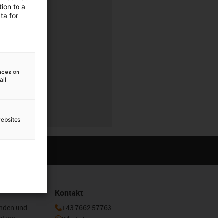
ion to a
rung
ta for
r
ences on
all
r
websites
Kontakt
enden und
+43 7662 57763
otion