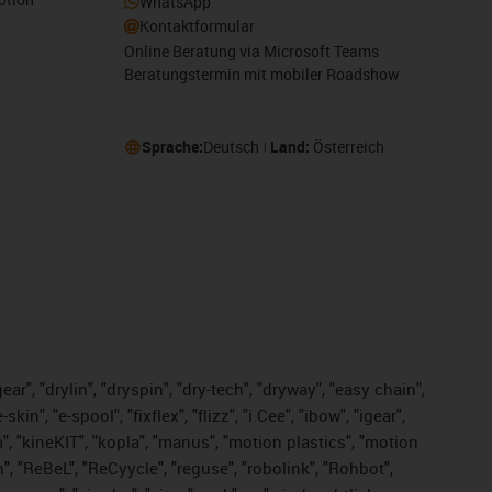
WhatsApp
Kontaktformular
Online Beratung via Microsoft Teams
Beratungstermin mit mobiler Roadshow
Sprache:
Deutsch
Land:
Österreich
ar", "drylin", "dryspin", "dry-tech", "dryway", "easy chain",
", "e-spool", "fixflex", "flizz", "i.Cee", "ibow", "igear",
m", "kineKIT", "kopla", "manus", "motion plastics", "motion
", "ReBeL", "ReCyycle", "reguse", "robolink", "Rohbot",