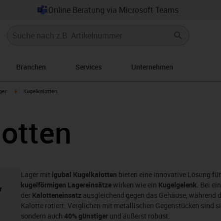
Online Beratung via Microsoft Teams
Branchen
Services
Unternehmen
igus-icon-arrow-right
ger
Kugelkalotten
lotten
Lager mit
igubal Kugelkalotten
bieten eine innovative Lösung f
kugelförmigen Lagereinsätze
wirken wie ein
Kugelgelenk
. Bei e
r
der
Kalotteneinsatz
ausgleichend gegen das Gehäuse, während di
Kalotte rotiert. Verglichen mit metallischen Gegenstücken sind si
sondern auch
40% günstiger
und äußerst robust.