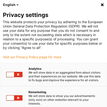
English
(0)
Privacy settings
igus-icon-arrow-right
igus-icon-arrow-right
igus-icon-arrow-right
Home
igubal® selbsteinstellende Lager
Winkel- / Axialgelenke
This website protects your privacy by adhering to the European
Union General Data Protection Regulation (GDPR). We will not
use your data for any purpose that you do not consent to and
only to the extent not exceeding data which is necessary in
Winkel- / Axialgelenke
relation to a specific purpose(s) of processing. You can grant
your consent(s) to use your data for specific purposes below or
by clicking "Agree to all".
Visit our Privacy Policy page for more
Unsere
igubal Winkel- und Axialgelenke
für rotierende und
schwenkende Bewegungen bieten die perfekte Lösung für diverse
Analytics
Anwendungen in unterschiedlichen Industriebereichen. Das igubal
We will store data in an aggregated form about visitors
Winkelgelenk
ist die optimale Wahl für präzise rotierende und
and their experiences on our website. We use this data
to fix bugs and improve the experience for all visitors.
schwenkende Bewegungen, während das igubal
Axialgelenk
speziell für Axialbewegungen entwickelt wurde. Die Gehäuse
bestehen aus igumid G, einem besonders schlagfesten Polymer,
Remarketing
We will store data to show you our advertisements
das Temperaturen von -30 °C bis +80 °C standhält. Der
Kugelkopf
(only ours) on other websites relevant to your
mit
Zapfen
besteht wahlweise aus Kunststoff oder Metall, um den
interests.
Anforderungen Ihrer spezifischen Anwendung gerecht zu werden.