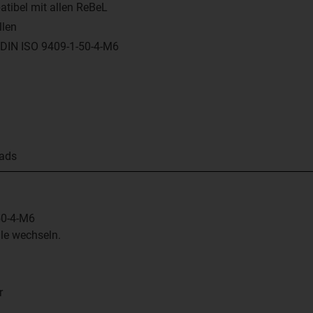
tibel mit allen ReBeL
len
DIN ISO 9409-1-50-4-M6
ads
50-4-M6
ile wechseln.
r