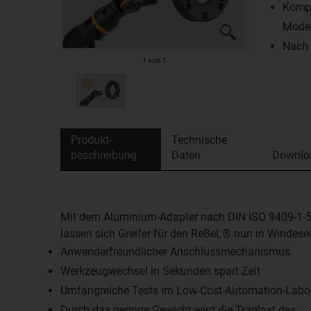
Kompa
Model
Nach 
1
von
1
Produkt­
Technische
beschreibung
Daten
Downlo
Mit dem Aluminium-Adapter nach DIN ISO 9409-1-
lassen sich Greifer für den ReBeL® nun in Windese
Anwenderfreundlicher Anschlussmechanismus
Werkzeugwechsel in Sekunden spart Zeit
Umfangreiche Tests im Low-Cost-Automation-Labo
Durch das geringe Gewicht wird die Traglast des