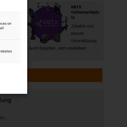
RBTX
Onlinemarktpla
tz
ences on
Zubehör und
all
remote
Unterstützung
durch Experten. Jetzt entdecken!
websites
tung
Uhr.