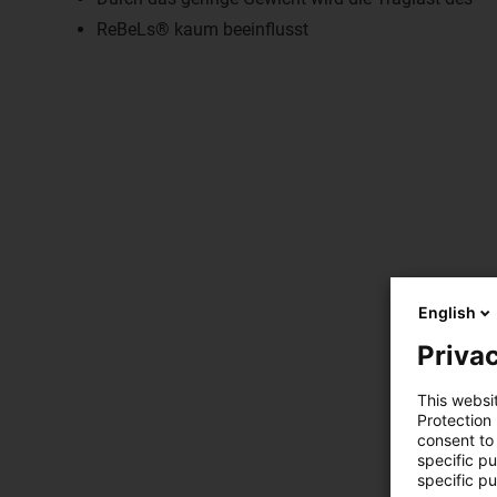
ReBeLs® kaum beeinflusst
English
Privac
This websi
Protection
consent to 
specific p
specific pu