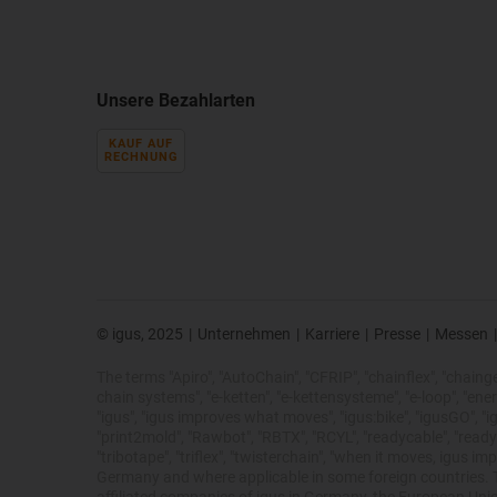
Unsere Bezahlarten
KAUF AUF
RECHNUNG
© igus, 2025
|
Unternehmen
|
Karriere
|
Presse
|
Messen
|
The terms "Apiro", "AutoChain", "CFRIP", "chainflex", "chainge",
chain systems", "e-ketten", "e-kettensysteme", "e-loop", "energy 
"igus", "igus improves what moves", "igus:bike", "igusGO", "ig
"print2mold", "Rawbot", "RBTX", "RCYL", "readycable", "readych
"tribotape", "triflex", "twisterchain", "when it moves, igus 
Germany and where applicable in some foreign countries. Th
affiliated companies of igus in Germany, the European Unio