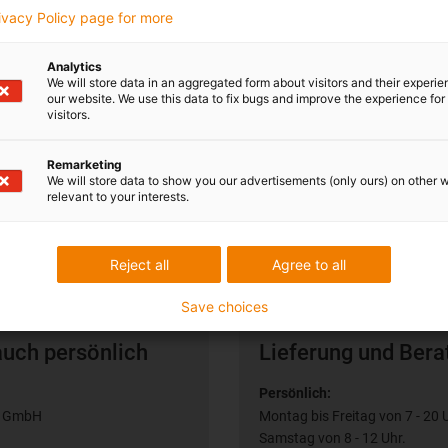
rivacy Policy page for more
Analytics
We will store data in an aggregated form about visitors and their experi
our website. We use this data to fix bugs and improve the experience for 
visitors.
Remarketing
We will store data to show you our advertisements (only ours) on other 
relevant to your interests.
Reject all
Agree to all
Save choices
auch persönlich
Lieferung und Bera
Persönlich:
n GmbH
Montag bis Freitag von 7 - 20 
Samstag von 8 - 12 Uhr.