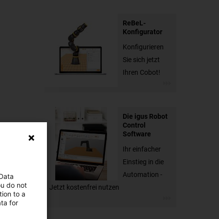
ReBeL-
Konfigurator
Konfigurieren
Sie sich jetzt
Ihren Cobot!
Die igus Robot
Control
Software
Ihr einfacher
Einstieg in die
Automation -
 Data
ou do not
Jetzt kostenfrei nutzen
ion to a
ta for