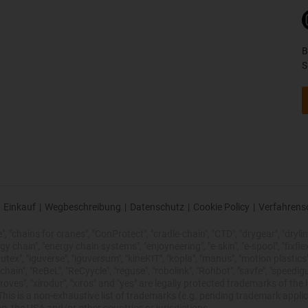
B
S
Einkauf
|
Wegbeschreibung
|
Datenschutz
|
Cookie Policy
|
Verfahrens
 "chains for cranes", "ConProtect", "cradle-chain", "CTD", "drygear", "drylin",
chain", "energy chain systems", "enjoyneering", "e-skin", "e-spool", "fixflex", "f
utex", "iguverse", "iguversum", "kineKIT", "kopla", "manus", "motion plastics"
ain", "ReBeL", "ReCyycle", "reguse", "robolink", "Rohbot", "savfe", "speedigu
improves", "xirodur", "xiros" and "yes" are legally protected trademarks of t
is is a non-exhaustive list of trademarks (e.g. pending trademark applic
n, the USA and/or other countries or jurisdictions.