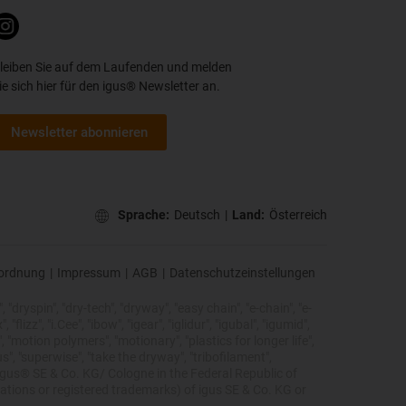
leiben Sie auf dem Laufenden und melden
ie sich hier für den igus® Newsletter an.
Newsletter abonnieren
Sprache:
Deutsch
|
Land:
Österreich
ordnung
|
Impressum
|
AGB
|
Datenschutzeinstellungen
 "dryspin", "dry-tech", "dryway", "easy chain", "e-chain", "e-
lizz", "i.Cee", "ibow", "igear", "iglidur", "igubal", "igumid",
, "motion polymers", "motionary", "plastics for longer life",
s", "superwise", "take the dryway", "tribofilament",
he igus® SE & Co. KG/ Cologne in the Federal Republic of
ations or registered trademarks) of igus SE & Co. KG or