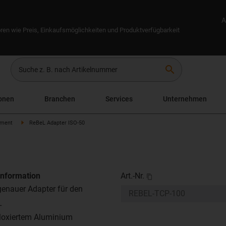
A
ren wie Preis, Einkaufsmöglichkeiten und Produktverfügbarkeit
search
onen
Branchen
Services
Unternehmen
nment
ReBeL Adapter ISO-50
information
Art.-Nr.
enauer Adapter für den
L
loxiertem Aluminium