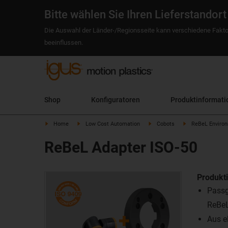
Bitte wählen Sie Ihren Lieferstandort
Die Auswahl der Länder-/Regionsseite kann verschiedene Fakto
beeinflussen.
Shop
Konfiguratoren
Produktinformati
Home
Low Cost Automation
Cobots
ReBeL Enviro
ReBeL Adapter ISO-50
Produkt
Passg
ReBe
Aus e