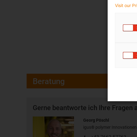
Visit our P
Beratung
Gerne beantworte ich Ihre Fragen 
Georg Pöschl
igus® polymer Innovatione