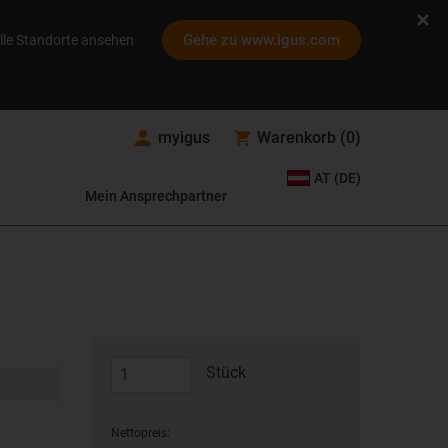
Gehe zu www.igus.com
lle Standorte ansehen
myigus
Warenkorb
(
0
)
AT (DE)
Mein Ansprechpartner
Stück
Nettopreis: