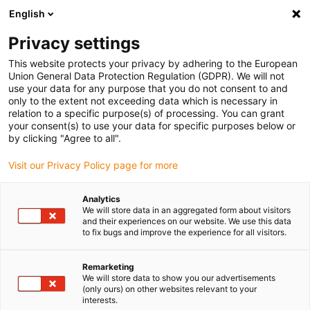
English
(0)
Privacy settings
igus-icon-arrow-right
igus-icon-arrow-right
igus-icon-arrow-right
igus-icon-arrow-right
igus-icon-
Home
Roboter
Portalroboter
Zubehör Portalroboter
This website protects your privacy by adhering to the European
Assemblykit D1 für 3-Achs-Kinematiken
Union General Data Protection Regulation (GDPR). We will not
use your data for any purpose that you do not consent to and
Assemblykit D1 für 3-Achs-
only to the extent not exceeding data which is necessary in
relation to a specific purpose(s) of processing. You can grant
Kinematiken
your consent(s) to use your data for specific purposes below or
by clicking "Agree to all".
Visit our Privacy Policy page for more
Analytics
We will store data in an aggregated form about visitors
and their experiences on our website. We use this data
to fix bugs and improve the experience for all visitors.
Remarketing
We will store data to show you our advertisements
(only ours) on other websites relevant to your
igus-icon-lup
interests.