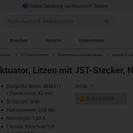
Online Beratung via Microsoft Teams
Branchen
Services
Unternehmen
arrow-right
igus-icon-arrow-right
igus-icon-arrow-right
igus-icon-arrow-
motoren
ST Schrittmotoren
Schrittmotor-Linearaktuatoren
drylin® E Lin
aktuator, Litzen mit JST-Stecker,
igus-icon-copy-cl
Baugröße Motor: NEMA17
Art-Nr.
/ Flanschmaß 42 mm
igus-icon-lieferzeit
DLE-LA-0003
Schutzart: IP40
Haltemoment: 0,50 Nm
Nennstrom: 1,80 A
-icon-lupe
-icon-lupe
-icon-lupe
-icon-lupe
-icon-lupe
Linearer Vorschub/1,8°