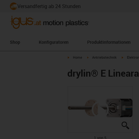
Versandfertig ab 24 Stunden
Shop
Konfiguratoren
Produktinformationen
igus-icon-arrow-right
igus-icon-arrow-right
igus-icon-
Home
Antriebstechnik
Elektro
drylin® E Linear
igus
igus
igus
igus
igus
1 von 5