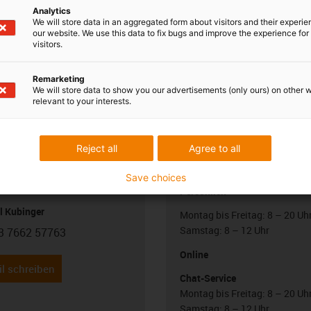
Analytics
We will store data in an aggregated form about visitors and their experi
our website. We use this data to fix bugs and improve the experience for 
visitors.
Remarketing
We will store data to show you our advertisements (only ours) on other 
relevant to your interests.
Reject all
Agree to all
 Ihre Fragen auch
Beratung und Liefe
Save choices
Persönlich
l Kubinger
Montag bis Freitag: 8 – 20 Uh
Samstag: 8 – 12 Uhr
3 7662 57763
con-phone
Online
l schreiben
Chat-Service
Montag bis Freitag: 8 – 20 Uh
Samstag: 8 – 12 Uhr