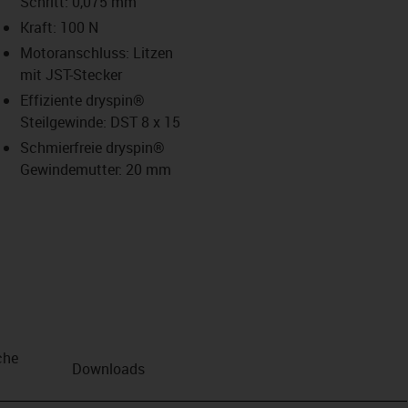
Schritt: 0,075 mm
Kraft: 100 N
us-icon-arrow-right
Motoranschluss: Litzen
mit JST-Stecker
Effiziente dryspin®
Steilgewinde: DST 8 x 15
Schmierfreie dryspin®
Gewindemutter: 20 mm
che
Downloads
n