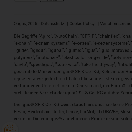
©
igus, 2026
Datenschutz
Cookie Policy
Verfahrensordnu
Die Begriffe "Apiro", "AutoChain", "CFRIP", "chainflex", "chai
"e-chain", "e-chain systems", "e-ketten", "e-kettensysteme", "e
“iglide”, "iglidur", "igubal", "igumid", "igus", "igus improv
polymers", "motionary", "plastics for longer life", "polymore
"savfe", "speedigus", "superwise", "take the dryway", "tribofi
geschützte Marken der igus® SE & Co. KG, Köln, in der Bun
repräsentative, jedoch nicht abschließende Liste der gei
verbundenen Unternehmen in Deutschland, der Europäische
stellt keinen Verzicht der igus® SE & Co. KG auf ihre Schut
Die igus® SE & Co. KG weist darauf hin, dass sie keine P
Festo, Heidenhain, Jetter, Lenze, LinMot, LTi DRiVES, Mit
vertreibt. Die von igus® angebotenen Produkte sind solch