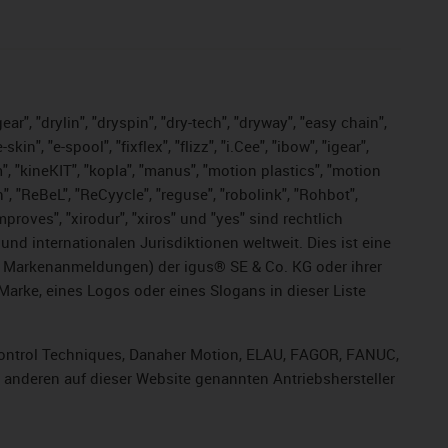
ar", "drylin", "dryspin", "dry-tech", "dryway", "easy chain",
", "e-spool", "fixflex", "flizz", "i.Cee", "ibow", "igear",
m", "kineKIT", "kopla", "manus", "motion plastics", "motion
", "ReBeL", "ReCyycle", "reguse", "robolink", "Rohbot",
improves", "xirodur", "xiros" und "yes" sind rechtlich
d internationalen Jurisdiktionen weltweit. Dies ist eine
ge Markenanmeldungen) der igus® SE & Co. KG oder ihrer
rke, eines Logos oder eines Slogans in dieser Liste
, Control Techniques, Danaher Motion, ELAU, FAGOR, FANUC,
r anderen auf dieser Website genannten Antriebshersteller