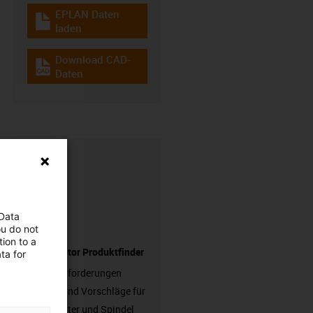
EPLAN Daten
igus-icon-download-plan
laden
Download CAD-
igus-icon-cad-dateien
Daten
 Data
ou do not
ion to a
Spindelmotor Produktfinder
ta for
Einfach Anforderungen
eingeben und Vorschläge für
Motor, Mutter und Spindel