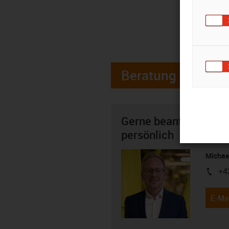
Beratung
Gerne beantworte ich
persönlich
Michae
+4
igus-i
E-Mai