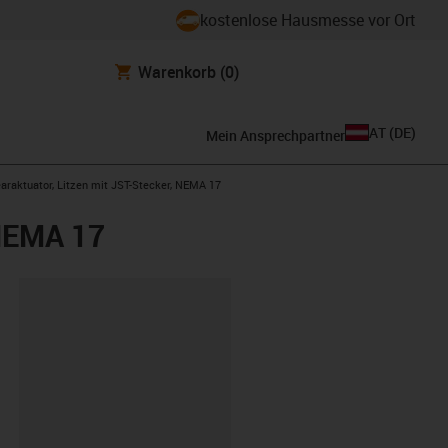
kostenlose Hausmesse vor Ort
Warenkorb
(0)
AT
(
DE
)
Mein Ansprechpartner
right
earaktuator, Litzen mit JST-Stecker, NEMA 17
 NEMA 17
ipboard