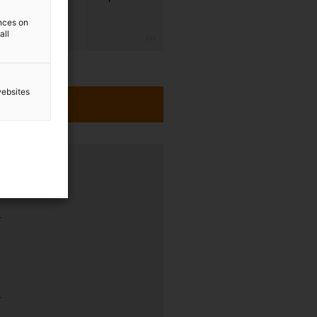
erhalten.
ences on
all
igus-icon-3arrow
websites
rung
r
r