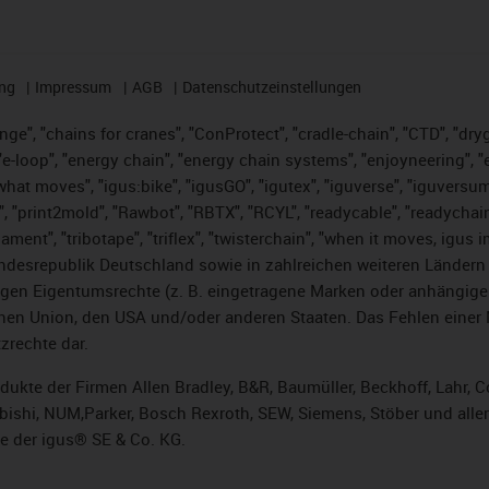
ng
Impressum
AGB
Datenschutzeinstellungen
nge", "chains for cranes", "ConProtect", "cradle-chain", "CTD", "dryge
-loop", "energy chain", "energy chain systems", "enjoyneering", "e-skin
es what moves", "igus:bike", "igusGO", "igutex", "iguverse", "iguversu
", "print2mold", "Rawbot", "RBTX", "RCYL", "readycable", "readychain
lament", "tribotape", "triflex", "twisterchain", "when it moves, igus 
desrepublik Deutschland sowie in zahlreichen weiteren Ländern un
stigen Eigentumsrechte (z. B. eingetragene Marken oder anhängi
n Union, den USA und/oder anderen Staaten. Das Fehlen einer Ma
zrechte dar.
rodukte der Firmen Allen Bradley, B&R, Baumüller, Beckhoff, Lahr
subishi, NUM,Parker, Bosch Rexroth, SEW, Siemens, Stöber und alle
e der igus® SE & Co. KG.