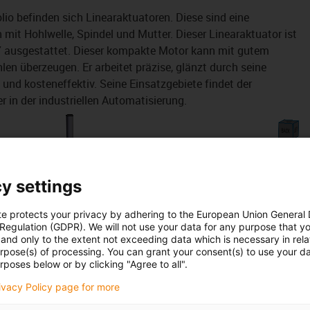
io befinden sich Linearaktuatoren. Diese sind eine
mit Hohlwelle, Spindel und Mutter. Dieser Linearaktuator ist
 ausgestattet. Dieser kompakte Motor kann mit gutem
 überzeugen. Er arbeitet präzise, glänzt durch seine
 und kosteneffektiv. Seine Einsatzgebiete findet der
 in der industriellen Automatisierung.
y settings
te protects your privacy by adhering to the European Union General
 Regulation (GDPR). We will not use your data for any purpose that y
and only to the extent not exceeding data which is necessary in relat
urpose(s) of processing. You can grant your consent(s) to use your da
rposes below or by clicking "Agree to all".
rivacy Policy page for more