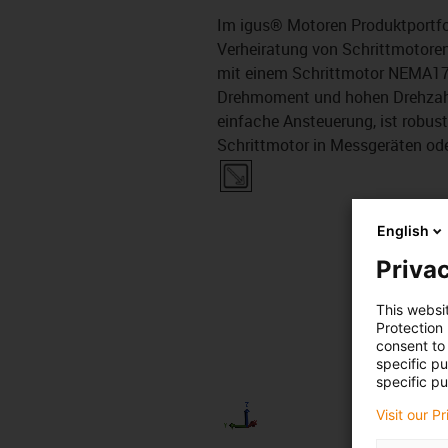
Im igus® Motoren Produktportfol
Verheiratung von Schrittmotoren 
mit einem Schrittmotor NEMA17
Drehmoment und hohen Drehzahlen
einfache Ansteuerung, ist robust
Schrittmotor in Messgeräten oder
English
Privac
This websi
Protection
consent to 
specific p
specific pu
Visit our P