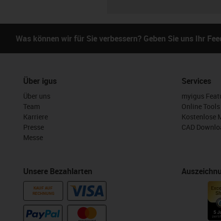
Was können wir für Sie verbessern? Geben Sie uns Ihr Fe
Über igus
Services
Über uns
myigus Feat
Team
Online Tools
Karriere
Kostenlose 
Presse
CAD Downloa
Messe
Unsere Bezahlarten
Auszeichn
KAUF AUF
RECHNUNG