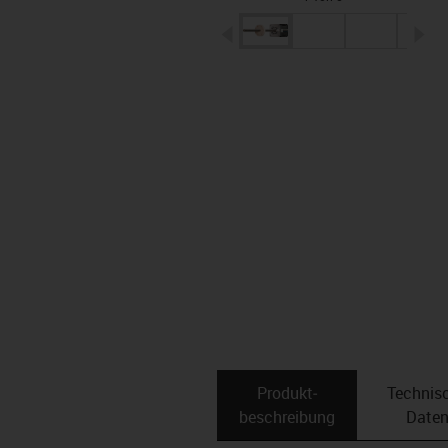
igus-icon-arrow-left
ig
Produkt­
Technis
beschreibung
Date