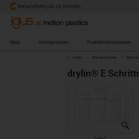
Versandfertig ab 24 Stunden
Shop
Konfiguratoren
Produktinformationen
igus-icon-arrow-right
igus-icon-arrow-right
igus-icon-
Home
Antriebstechnik
Elektro
drylin® E Schrit
igus
igus
igus
igus
igus
1 von 5