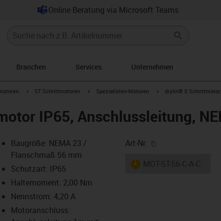
Online Beratung via Microsoft Teams
Branchen
Services
Unternehmen
arrow-right
igus-icon-arrow-right
igus-icon-arrow-right
igus-icon-arrow-right
motoren
ST Schrittmotoren
Spezialisten-Motoren
drylin® E Schrittmoto
tmotor IP65, Anschlussleitung, N
igus-icon-copy-cl
Baugröße: NEMA 23 /
Art-Nr.
Flanschmaß 56 mm
igus-icon-lieferzeit
MOT-ST-56-C-A-C
Schutzart: IP65
Haltemoment: 2,00 Nm
Nennstrom: 4,20 A
-icon-lupe
-icon-lupe
-icon-lupe
-icon-lupe
-icon-lupe
Motoranschluss: