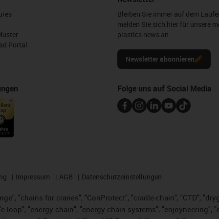
ures
Bleiben Sie immer auf dem Lauf
melden Sie sich hier für unsere m
Muster
plastics news an.
d Portal
Newsletter abonnieren
ungen
Folge uns auf Social Media
ng
Impressum
AGB
Datenschutzeinstellungen
nge", "chains for cranes", "ConProtect", "cradle-chain", "CTD", "dryge
-loop", "energy chain", "energy chain systems", "enjoyneering", "e-skin