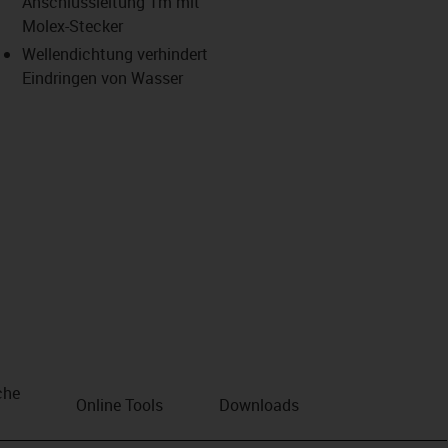
Anschlussleitung 1m mit
Molex-Stecker
us-icon-arrow-right
Wellendichtung verhindert
Eindringen von Wasser
che
Online Tools
Downloads
n