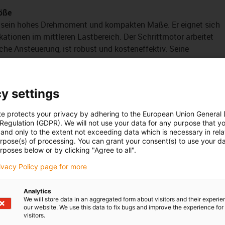
öße
h sein hohes Drehmoment und kompakten Maße. Er eignet sich
ikationen im mittleren Lastbereich. Der Schrittmotor arbeitet
ache Ansteuerung, ist robust und kosteneffektiv. Seine
erte Stand-Alone-Geräte, sowie Automatisierungsmaschinen
Motoranschluss ist hier eine Leitung mit offener Litze. Diese
s Motorgehäuses. Der Vorteil dieses Anschlusses ist es, dass
y settings
eich zum metrischen Stecker ist. Damit nicht nur das
 IP65 aufweist, ist dieser Motor noch mit einem
te protects your privacy by adhering to the European Union General
rden. Somit weist der komplette Motor eine IP65
 Regulation (GDPR). We will not use your data for any purpose that y
and only to the extent not exceeding data which is necessary in relat
urpose(s) of processing. You can grant your consent(s) to use your da
rposes below or by clicking "Agree to all".
rivacy Policy page for more
Analytics
We will store data in an aggregated form about visitors and their experi
our website. We use this data to fix bugs and improve the experience for 
visitors.