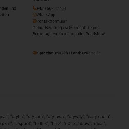
enden und
+43 7662 57763
otion
WhatsApp
Kontaktformular
Online Beratung via Microsoft Teams
Beratungstermin mit mobiler Roadshow
Sprache:
Deutsch
Land:
Österreich
ar", "drylin", "dryspin", "dry-tech", "dryway", "easy chain",
", "e-spool", "fixflex", "flizz", "i.Cee", "ibow", "igear",