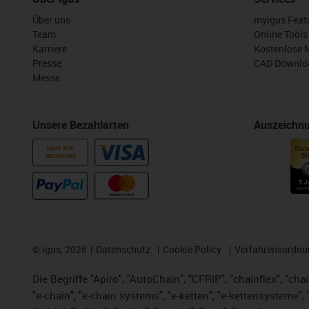
Über uns
myigus Feat
Team
Online Tools
Karriere
Kostenlose 
Presse
CAD Downloa
Messe
Unsere Bezahlarten
Auszeichn
KAUF AUF
RECHNUNG
©
igus, 2026
Datenschutz
Cookie Policy
Verfahrensordnu
Die Begriffe "Apiro", "AutoChain", "CFRIP", "chainflex", "chai
"e-chain", "e-chain systems", "e-ketten", "e-kettensysteme", "e