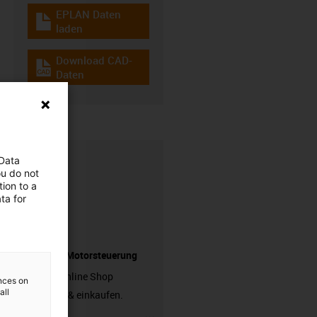
EPLAN Daten
igus-icon-download-plan
laden
Download CAD-
igus-icon-cad-dateien
Daten
 Data
ou do not
ion to a
ta for
Passende Motorsteuerung
Jetzt im Online Shop
ences on
all
entdecken & einkaufen.
igus-icon-3arrow