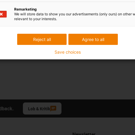
Remarketing
We will store data to show you our advertisements (only ours) on other 
relevant to your interests.
Reject all
Agree to all
Save choices
edback.
Lob & Kritik
Newsletter