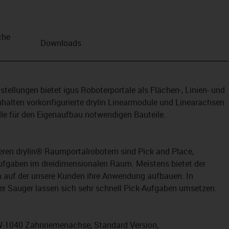
che
Downloads
n
tellungen bietet igus Roboterportale als Flächen-, Linien- und
nhalten vorkonfigurierte drylin Linearmodule und Linearachsen
lle für den Eigenaufbau notwendigen Bauteile.
en drylin® Raumportalrobotern sind Pick and Place,
ufgaben im dreidimensionalen Raum. Meistens bietet der
m auf der unsere Kunden ihre Anwendung aufbauen. In
er Sauger lassen sich sehr schnell Pick-Aufgaben umsetzen.
W-1040 Zahnriemenachse, Standard Version,