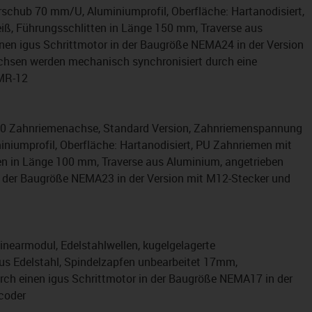
chub 70 mm/U, Aluminiumprofil, Oberfläche: Hartanodisiert,
iß, Führungsschlitten in Länge 150 mm, Traverse aus
inen igus Schrittmotor in der Baugröße NEMA24 in der Version
chsen werden mechanisch synchronisiert durch eine
MR-12
80 Zahnriemenachse, Standard Version, Zahnriemenspannung
niumprofil, Oberfläche: Hartanodisiert, PU Zahnriemen mit
en in Länge 100 mm, Traverse aus Aluminium, angetrieben
n der Baugröße NEMA23 in der Version mit M12-Stecker und
inearmodul, Edelstahlwellen, kugelgelagerte
s Edelstahl, Spindelzapfen unbearbeitet 17mm,
urch einen igus Schrittmotor in der Baugröße NEMA17 in der
coder