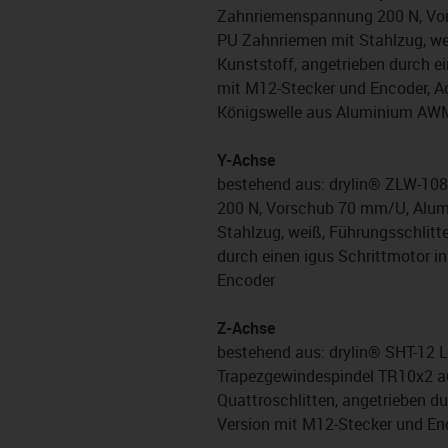
Zahnriemenspannung 200 N, Vors
PU Zahnriemen mit Stahlzug, we
Kunststoff, angetrieben durch e
mit M12-Stecker und Encoder, A
Königswelle aus Aluminium AW
Y-Achse
bestehend aus: drylin® ZLW-10
200 N, Vorschub 70 mm/U, Alumi
Stahlzug, weiß, Führungsschlitt
durch einen igus Schrittmotor i
Encoder
Z-Achse
bestehend aus: drylin® SHT-12 L
Trapezgewindespindel TR10x2 au
Quattroschlitten, angetrieben d
Version mit M12-Stecker und En