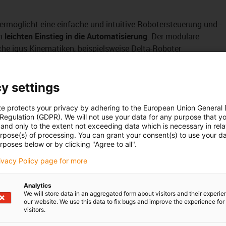
ermöglicht eine einfache und intuitive Robotersteuerung und -
en
leichten Einstieg in die Automatisierung
. Der modulare
che igus Kinematiken, beispielsweise Delta-Roboter
kann durch unsere igus® Robot Control direkt mit allen ihren
gus Robot Control Software ist in die Steuerung eingebunden
y settings
tliches Bedienkonzept und durchgängige
le Komponenten eines Systems zurück. Das bedeutet
te protects your privacy by adhering to the European Union General
weniger
 Regulation (GDPR). We will not use your data for any purpose that y
nellere Inbetriebnahme
.
and only to the extent not exceeding data which is necessary in relat
Bestandteil des Artikels und kann optional bei uns bezogen
urpose(s) of processing. You can grant your consent(s) to use your da
st nicht notwendig.
rposes below or by clicking "Agree to all".
rivacy Policy page for more
 Steuerung verwenden wollen ist das auch kein Problem.
ichkeit, jede Achse einzeln mit einer Steuerung zu betreiben.
Analytics
® dryve D1 Motorsteuerung. Bei dieser Steuerungsarchitektur
We will store data in an aggregated form about visitors and their experi
our website. We use this data to fix bugs and improve the experience for 
zw. Motor eine Motorsteuerung und eine zusätzliche Master-
visitors.
ion der Bewegung steuert. Die inverse Kinematik für den Delta