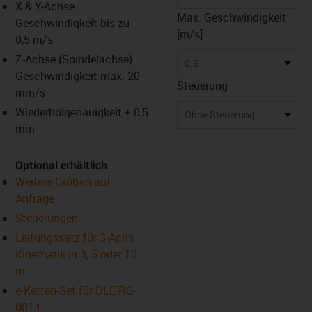
X & Y-Achse
Max. Geschwindigkeit
Geschwindigkeit bis zu
[m/s]
0,5 m/s
us-icon-arrow-right
Z-Achse (Spindelachse)
0.5
Geschwindigkeit max. 20
Steuerung
mm/s
Wiederholgenauigkeit ± 0,5
Ohne Steuerung
mm
Optional erhältlich
Weitere Größen auf
Anfrage
Steuerungen
Leitungssatz für 3-Achs
Kinematik in 3, 5 oder 10
m
e-Ketten-Set für DLE-RG-
0014