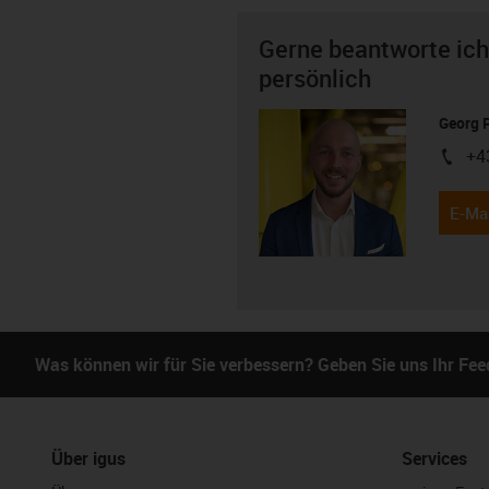
Gerne beantworte ich
persönlich
Georg 
+4
igus-i
E-Mai
Was können wir für Sie verbessern? Geben Sie uns Ihr Fe
Über igus
Services