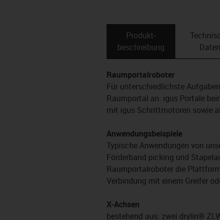
Produkt­
Technis
beschreibung
Date
Raumportalroboter
Für unterschiedlichste Aufgabens
Raumportal an. igus Portale bei
mit igus Schrittmotoren sowie a
Anwendungsbeispiele
Typische Anwendungen von unser
Förderband picking und Stapela
Raumportalroboter die Plattfor
Verbindung mit einem Greifer od
X-Achsen
bestehend aus: zwei drylin® ZL