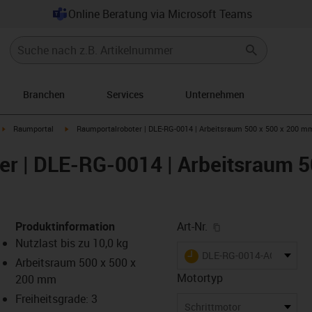
Online Beratung via Microsoft Teams
Branchen
Services
Unternehmen
ght
igus-icon-arrow-right
igus-icon-arrow-right
Raumportal
Raumportalroboter | DLE-RG-0014 | Arbeitsraum 500 x 500 x 200 m
r | DLE-RG-0014 | Arbeitsraum 5
igus-icon-copy-cl
Produktinformation
Art-Nr.
Nutzlast bis zu 10,0 kg
igus-icon-lieferzeit
DLE-RG-0014-AC-500-50
Arbeitsraum 500 x 500 x
Motortyp
200 mm
Freiheitsgrade: 3
-icon-lupe
-icon-lupe
-icon-lupe
-icon-lupe
-icon-lupe
-icon-lupe
Schrittmotor