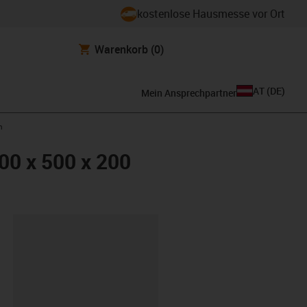
kostenlose Hausmesse vor Ort
Warenkorb
(0)
AT
(
DE
)
Mein Ansprechpartner
m
00 x 500 x 200
ipboard
0-200