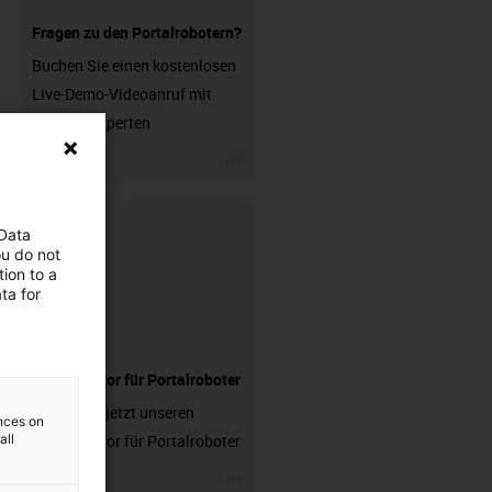
Fragen zu den Portalrobotern?
Buchen Sie einen kostenlosen
Live-Demo-Videoanruf mit
unseren Experten
igus-icon-3arrow
 Data
ou do not
ion to a
ta for
Konfigurator für Portalroboter
Testen Sie jetzt unseren
ences on
all
Konfigurator für Portalroboter
igus-icon-3arrow