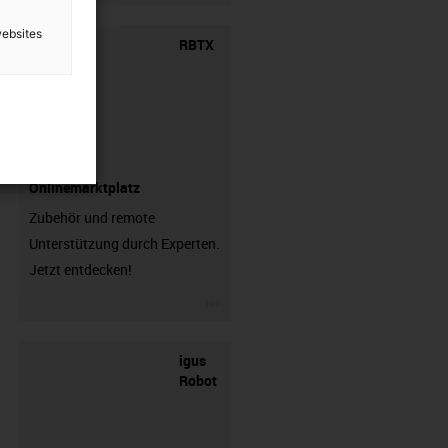
websites
RBTX
Onlinemarktplatz
Zubehör und remote
Unterstützung durch Experten.
Jetzt entdecken!
igus-icon-3arrow
igus
Robot