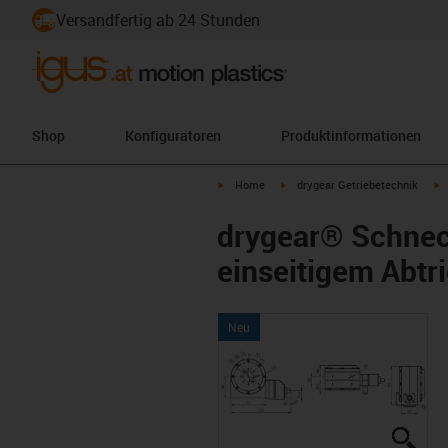
Versandfertig ab 24 Stunden
Shop
Konfiguratoren
Produktinformationen
igus-icon-arrow-right
igus-icon-arrow-right
i
Home
drygear Getriebetechnik
drygear® Schneck
einseitigem Abtr
Neu
igus
igus
igus
igus
igus
igus