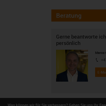
Beratung
Gerne beantworte ich
persönlich
Marco 
+4
igus-i
E-Mai
Was können wir für Sie verbessern? Geben Sie uns Ihr Fe