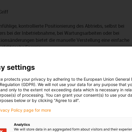
riff
ühlige, kontrollierte Positionierung des Abtriebs, selbst bei
s bei der Inbetriebnahme, bei Wartungsarbeiten oder bei
onsänderungen bietet die manuelle Verstellung eine einfache
elektrische Energie.
t weiteren Funktionen ausgestattet werden, um die manuelle
 gestalten:
y settings
n, gut ablesbaren Anzeige der aktuellen Stellung
te protects your privacy by adhering to the European Union General
 Regulation (GDPR). We will not use your data for any purpose that y
e eingestellte Position sicher fixieren lässt
and only to the extent not exceeding data which is necessary in relat
urpose(s) of processing. You can grant your consent(s) to use your da
eproduzierbare Einstellung und sorgt dafür, dass die Position
rposes below or by clicking "Agree to all".
rlässig gehalten wird.
rivacy Policy page for more
ribologisch optimierten Hochleistungskunststoffen und
mierfreien Trockenlauf. Das Getriebe ist damit wartungsfrei,
Analytics
. Alle Baugrößen sind sowohl für Anwendungen mit erhöhter
We will store data in an aggregated form about visitors and their experi