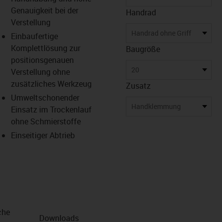
Genauigkeit bei der
Handrad
Verstellung
us-icon-arrow-right
Handrad ohne Griff
Einbaufertige
Komplettlösung zur
Baugröße
positionsgenauen
20
Verstellung ohne
zusätzliches Werkzeug
Zusatz
Umweltschonender
Handklemmung
Einsatz im Trockenlauf
ohne Schmierstoffe
Einseitiger Abtrieb
che
Downloads