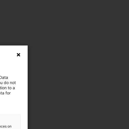
 Data
ou do not
ion to a
ta for
ences on