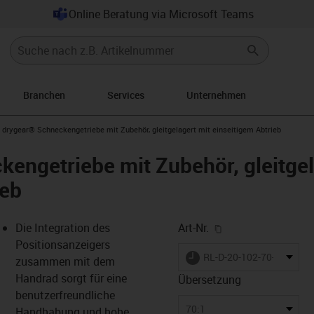
Online Beratung via Microsoft Teams
Branchen
Services
Unternehmen
gus-icon-arrow-right
drygear® Schneckengetriebe mit Zubehör, gleitgelagert mit einseitigem Abtrieb
engetriebe mit Zubehör, gleitgel
ieb
igus-icon-copy-cl
Die Integration des
Art-Nr.
Positionsanzeigers
igus-icon-lieferzeit
RL-D-20-102-70-0K035-
zusammen mit dem
Handrad sorgt für eine
Übersetzung
benutzerfreundliche
-icon-lupe
-icon-lupe
-icon-lupe
-icon-lupe
-icon-lupe
-icon-lupe
70:1
Handhabung und hohe