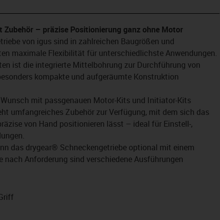
n
 Zubehör – präzise Positionierung ganz ohne Motor
riebe von igus sind in zahlreichen Baugrößen und
en maximale Flexibilität für unterschiedlichste Anwendungen.
en ist die integrierte Mittelbohrung zur Durchführung von
e besonders kompakte und aufgeräumte Konstruktion
 Wunsch mit passgenauen Motor-Kits und Initiator-Kits
teht umfangreiches Zubehör zur Verfügung, mit dem sich das
zise von Hand positionieren lässt – ideal für Einstell-,
dungen.
kann das drygear® Schneckengetriebe optional mit einem
e nach Anforderung sind verschiedene Ausführungen
riff