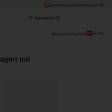
kostenlose Hausmesse vor Ort
Warenkorb
(0)
AT
(
DE
)
Mein Ansprechpartner
agert mit
ipboard
H-N27