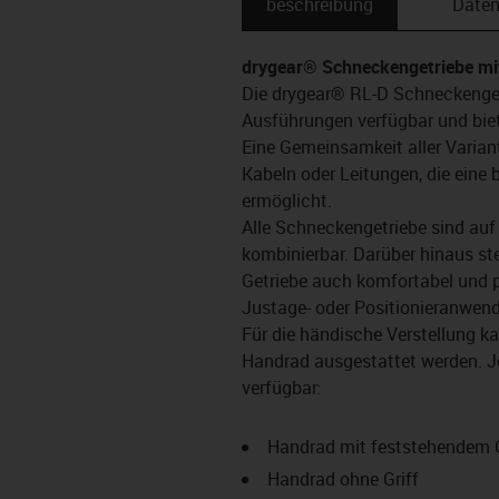
beschreibung
Date
drygear® Schneckengetriebe mit
Die drygear® RL-D Schneckenget
Ausführungen verfügbar und biet
Eine Gemeinsamkeit aller Variant
Kabeln oder Leitungen, die ein
ermöglicht.
Alle Schneckengetriebe sind auf
kombinierbar. Darüber hinaus s
Getriebe auch komfortabel und prä
Justage- oder Positionieranwen
Für die händische Verstellung 
Handrad ausgestattet werden. J
verfügbar:
Handrad mit feststehendem G
Handrad ohne Griff