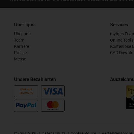
Über igus
Services
Über uns
myigus Feat
Team
Online Tools
Karriere
Kostenlose 
Presse
CAD Downloa
Messe
Unsere Bezahlarten
Auszeichn
KAUF AUF
RECHNUNG
©
igus, 2026
Datenschutz
Cookie Policy
Verfahrensordnu