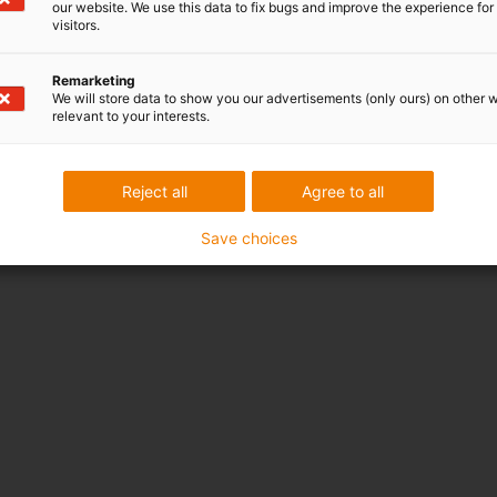
ung verfügbar. Zusätzlich lassen sich die Varianten mit
our website. We use this data to fix bugs and improve the experience for 
visitors.
ehscheibe am Abtrieb ausführen.
eien Designs eignen sich die drygear® RL-D Schneckengetriebe
Remarketing
le Anwendungen, Prüfstände, Verstelleinheiten oder Maschinen,
We will store data to show you our advertisements (only ours) on other 
itionierung und Wartungsfreiheit entscheidend sind.
relevant to your interests.
Reject all
Agree to all
Save choices