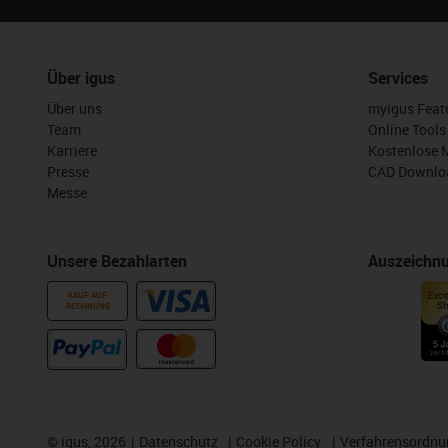
Über igus
Services
Über uns
myigus Feat
Team
Online Tools
Karriere
Kostenlose 
Presse
CAD Downloa
Messe
Unsere Bezahlarten
Auszeichn
KAUF AUF
RECHNUNG
©
igus, 2026
Datenschutz
Cookie Policy
Verfahrensordnu