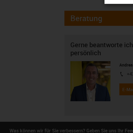
Beratung
Gerne beantworte ich
persönlich
Andreas
+4
igus-i
E-Mai
Was können wir für Sie verbessern? Geben Sie uns Ihr Fe