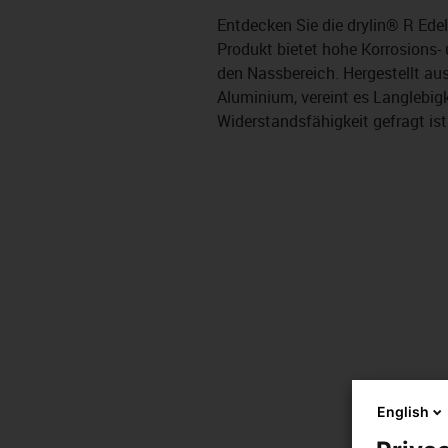
Entdecken Sie die drylin® R Edel
Produkt bietet hohe Korrosions-
den Nassbereich. Hergestellt au
Aluminium, vereint es Langlebigk
Widerstandsfähigkeit gefragt ist.
English