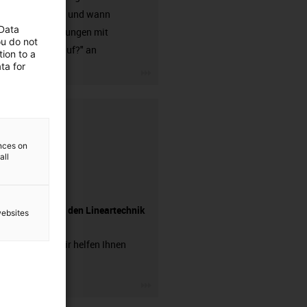
Kunststoff und wann
 Data
Linearführungen mit
ou do not
Kugelumlauf?" an
ion to a
ta for
igus-icon-3arrow
ences on
all
Fragen Sie den Lineartechnik
websites
Experten
Fragen? Wir helfen Ihnen
gerne!
igus-icon-3arrow