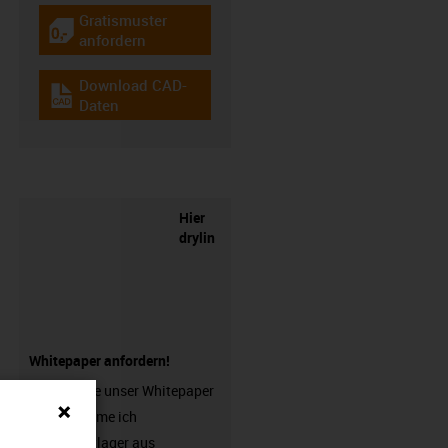
Gratismuster
igus-icon-gratismuster
anfordern
Download CAD-
igus-icon-cad-dateien
Daten
Hier
drylin
Whitepaper anfordern!
Fordern Sie unser Whitepaper
"Wann nehme ich
Lineargleitlager aus