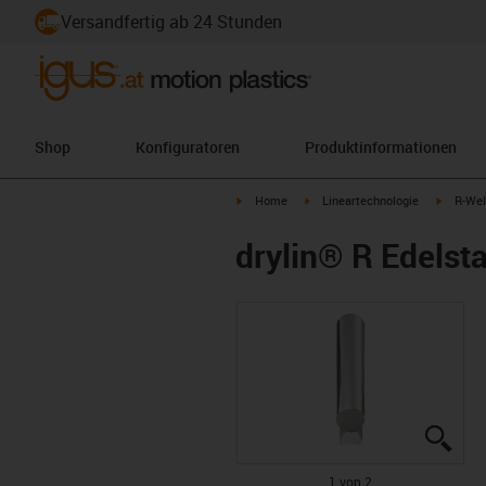
Versandfertig ab 24 Stunden
Shop
Konfiguratoren
Produktinformationen
igus-icon-arrow-right
igus-icon-arrow-right
igus-ico
Home
Lineartechnologie
R-Wel
drylin® R Edelsta
igus
igus
1 von 2