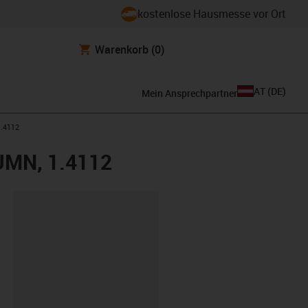
kostenlose Hausmesse vor Ort
Warenkorb
(0)
AT
(
DE
)
Mein Ansprechpartner
1.4112
EWUMN, 1.4112
ipboard