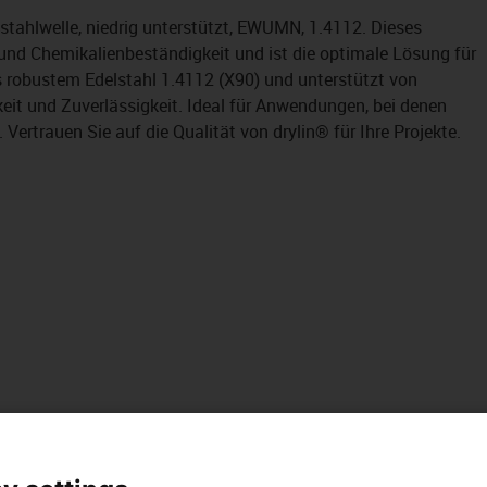
stahlwelle, niedrig unterstützt, EWUMN, 1.4112. Dieses
 und Chemikalienbeständigkeit und ist die optimale Lösung für
s robustem Edelstahl 1.4112 (X90) und unterstützt von
eit und Zuverlässigkeit. Ideal für Anwendungen, bei denen
 Vertrauen Sie auf die Qualität von drylin® für Ihre Projekte.