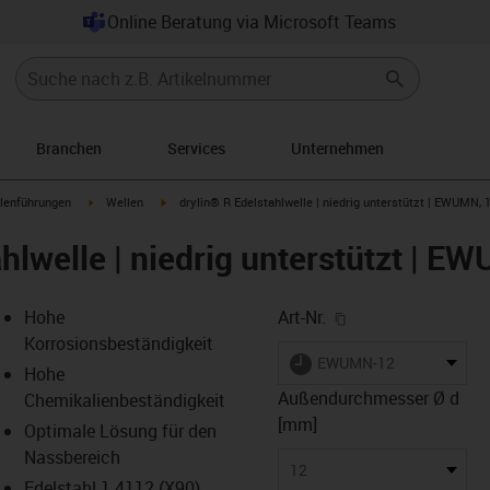
Online Beratung via Microsoft Teams
Branchen
Services
Unternehmen
n-arrow-right
igus-icon-arrow-right
igus-icon-arrow-right
lenführungen
Wellen
drylin® R Edelstahlwelle | niedrig unterstützt | EWUMN, 
hlwelle | niedrig unterstützt | 
igus-icon-copy-cl
Hohe
Art-Nr.
Korrosionsbeständigkeit
igus-icon-lieferzeit
EWUMN-12
Hohe
Außendurchmesser Ø d
Chemikalienbeständigkeit
[mm]
Optimale Lösung für den
-icon-lupe
-icon-lupe
Nassbereich
12
Edelstahl 1.4112 (X90)