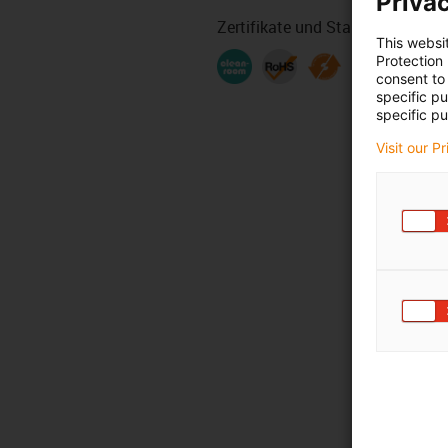
Privac
Zertifikate und Standards
This websi
Protection
consent to 
specific p
specific pu
Visit our P