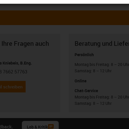
 Ihre Fragen auch
Beratung und Liefe
Persönlich
 Kniebeis, B.Eng.
Montag bis Freitag: 8 – 20 Uh
Samstag: 8 – 12 Uhr
3 7662 57763
con-phone
Online
l schreiben
Chat-Service
Montag bis Freitag: 8 – 20 Uh
Samstag: 8 – 12 Uhr
edback.
Lob & Kritik