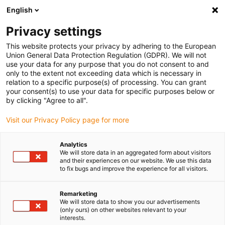
English
(0)
Privacy settings
igus-icon-arrow-right
igus-icon-arrow-right
igus-icon-arrow-right
igus-icon-arrow
Home
drygear Getriebetechnik
Drehtisch mit Motor
drygear®
This website protects your privacy by adhering to the European
| Drehachse mit Stepper-Motor | Baugruppe 50
Union General Data Protection Regulation (GDPR). We will not
use your data for any purpose that you do not consent to and
drygear® | Drehachse mit
only to the extent not exceeding data which is necessary in
relation to a specific purpose(s) of processing. You can grant
Stepper-Motor | Baugruppe 50
your consent(s) to use your data for specific purposes below or
by clicking "Agree to all".
Visit our Privacy Policy page for more
Analytics
We will store data in an aggregated form about visitors
and their experiences on our website. We use this data
to fix bugs and improve the experience for all visitors.
igus-icon-lupe
igus-icon-lupe
Remarketing
1 von 2
We will store data to show you our advertisements
(only ours) on other websites relevant to your
interests.