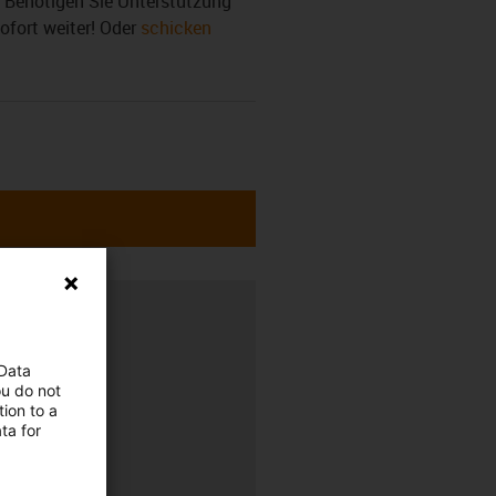
r. Benötigen Sie Unterstützung
sofort weiter! Oder
schicken
rung
 Data
ou do not
r
ion to a
ta for