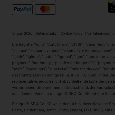
©
igus, 2026
Datenschutz
Cookie Policy
Verfahrensordnu
Die Begriffe "Apiro", "AutoChain", "CFRIP", "chainflex", "chai
"e-chain", "e-chain systems", "e-ketten", "e-kettensysteme", "e
“iglide”, "iglidur", "igubal", "igumid", "igus", "igus improv
polymers", "motionary", "plastics for longer life", "polymore
"savfe", "speedigus", "superwise", "take the dryway", "tribofi
geschützte Marken der igus® SE & Co. KG, Köln, in der Bun
repräsentative, jedoch nicht abschließende Liste der gei
verbundenen Unternehmen in Deutschland, der Europäische
stellt keinen Verzicht der igus® SE & Co. KG auf ihre Schut
Die igus® SE & Co. KG weist darauf hin, dass sie keine P
Festo, Heidenhain, Jetter, Lenze, LinMot, LTi DRiVES, Mit