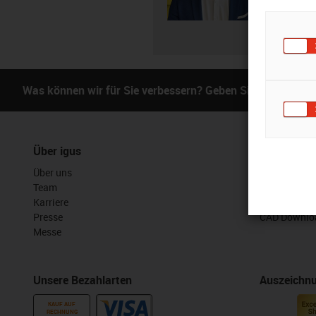
Was können wir für Sie verbessern? Geben Sie uns Ihr Fe
Über igus
Services
Über uns
myigus Feat
Team
Online Tools
Karriere
Kostenlose 
Presse
CAD Downloa
Messe
Unsere Bezahlarten
Auszeichn
KAUF AUF
RECHNUNG