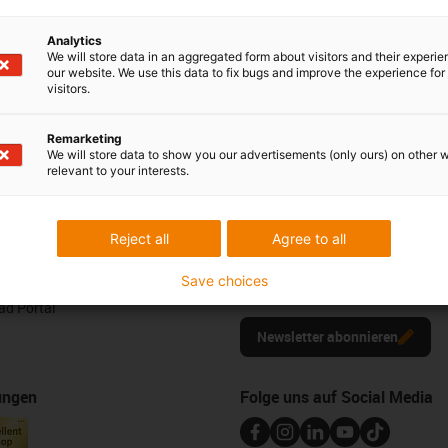
Chat-Service
Montag bis Freitag: 8 – 20 Uh
Analytics
Samstag: 8 – 12 Uhr
We will store data in an aggregated form about visitors and their experi
our website. We use this data to fix bugs and improve the experience for 
visitors.
edback.
Lob & Kritik
Remarketing
We will store data to show you our advertisements (only ours) on other 
relevant to your interests.
Newsletter
Reject all
Agree to all
ures
Bleiben Sie immer auf dem Lauf
melden Sie sich hier für unsere m
Save choices
Muster
plastics news an.
d Portal
Newsletter abonnieren
ungen
Folge uns auf Social Media