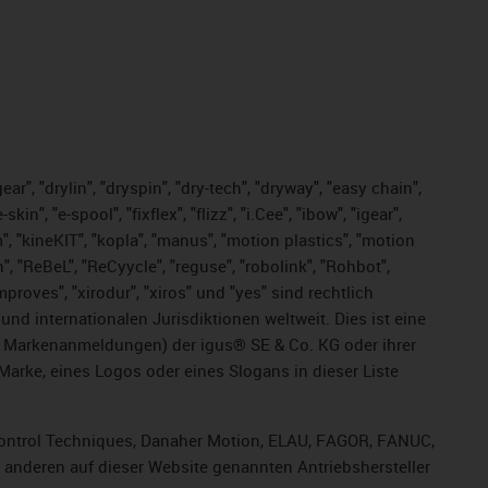
ar", "drylin", "dryspin", "dry-tech", "dryway", "easy chain",
", "e-spool", "fixflex", "flizz", "i.Cee", "ibow", "igear",
m", "kineKIT", "kopla", "manus", "motion plastics", "motion
", "ReBeL", "ReCyycle", "reguse", "robolink", "Rohbot",
improves", "xirodur", "xiros" und "yes" sind rechtlich
d internationalen Jurisdiktionen weltweit. Dies ist eine
ge Markenanmeldungen) der igus® SE & Co. KG oder ihrer
rke, eines Logos oder eines Slogans in dieser Liste
, Control Techniques, Danaher Motion, ELAU, FAGOR, FANUC,
r anderen auf dieser Website genannten Antriebshersteller