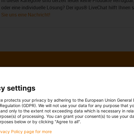
In dieser Kategorie sind derzeit leider keine Produkte verfügba
oder eine individuelle Lösung? Der igus® LiveChat hilft Ihnen 
Sie uns eine Nachricht!
 Ihre Fragen auch
Beratung und Liefe
y settings
Persönlich
te protects your privacy by adhering to the European Union General
 Regulation (GDPR). We will not use your data for any purpose that y
Pöschl
Montag bis Freitag: 8 – 20 Uh
and only to the extent not exceeding data which is necessary in relat
Samstag: 8 – 12 Uhr
3 7662 57763
con-phone
urpose(s) of processing. You can grant your consent(s) to use your da
rposes below or by clicking "Agree to all".
Online
l schreiben
rivacy Policy page for more