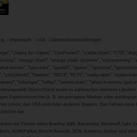
ng
Impressum
AGB
Datenschutzeinstellungen
nge", "chains for cranes", "ConProtect", "cradle-chain", "CTD", "dryge
-loop", "energy chain", "energy chain systems", "enjoyneering", "e-skin
es what moves", "igus:bike", "igusGO", "igutex", "iguverse", "iguversu
", "print2mold", "Rawbot", "RBTX", "RCYL", "readycable", "readychain
lament", "tribotape", "triflex", "twisterchain", "when it moves, igus 
desrepublik Deutschland sowie in zahlreichen weiteren Ländern un
stigen Eigentumsrechte (z. B. eingetragene Marken oder anhängi
n Union, den USA und/oder anderen Staaten. Das Fehlen einer Ma
zrechte dar.
rodukte der Firmen Allen Bradley, B&R, Baumüller, Beckhoff, Lahr
subishi, NUM,Parker, Bosch Rexroth, SEW, Siemens, Stöber und alle