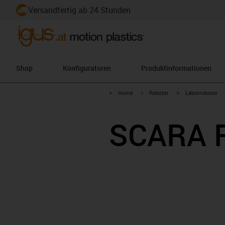
Versandfertig ab 24 Stunden
Shop
Konfiguratoren
Produktinformationen
igus-icon-arrow-right
igus-icon-arrow-right
igus-icon-arrow-ri
Home
Roboter
Laborroboter
SCARA R