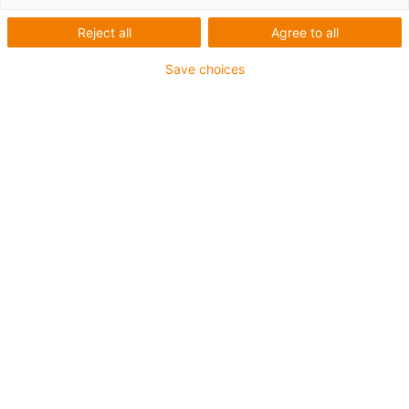
Linearführungen mit Kugelumlauf?
Reject all
Agree to all
Save choices
Liste
Kacheln
Anzahl Produkte:
0
In dieser Kategorie sind derzeit leider keine Produkte
verfügbar. Benötigen Sie Unterstützung oder eine
individuelle Lösung? Der igus® LiveChat hilft Ihnen
sofort weiter! Oder
schicken Sie uns eine Nachricht!
drylin® W Gehäuselager