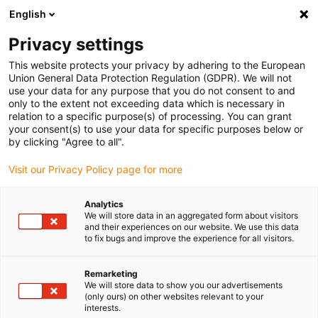
English
(0)
Privacy settings
igus-icon-arrow-right
igus-icon-arrow-right
igus-icon-arrow-right
igus-icon-arrow-right
Home
Lineartechnologie
W-Profilführungen
Gehäuselager
This website protects your privacy by adhering to the European
Union General Data Protection Regulation (GDPR). We will not
use your data for any purpose that you do not consent to and
only to the extent not exceeding data which is necessary in
drylin W Gehäuselager
relation to a specific purpose(s) of processing. You can grant
your consent(s) to use your data for specific purposes below or
by clicking "Agree to all".
Visit our Privacy Policy page for more
Kostenlose Musterbox
Analytics
Schmierfreie Linearsysteme - Zu Ihnen ins Homeoffice oder zum
We will store data in an aggregated form about visitors
Arbeitsplatz
and their experiences on our website. We use this data
to fix bugs and improve the experience for all visitors.
Kontakt zum igus® Support
Michael Hornung, Lineartechnik Experte
Remarketing
We will store data to show you our advertisements
(only ours) on other websites relevant to your
Whitepaper Download
interests.
Wann nehme ich Lineargleitlager aus Kunststoff und wann