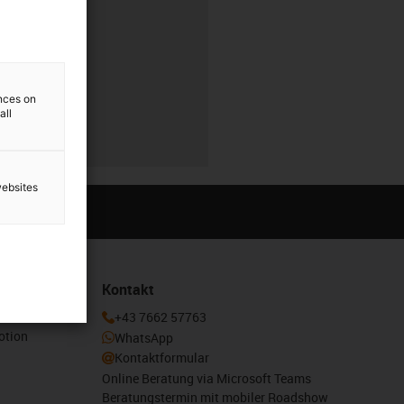
r
ences on
all
r
websites
Kontakt
enden und
+43 7662 57763
otion
WhatsApp
Kontaktformular
Online Beratung via Microsoft Teams
Beratungstermin mit mobiler Roadshow