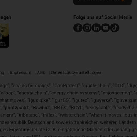
ungen
Folge uns auf Social Media
ng
Impressum
AGB
Datenschutzeinstellungen
nge", "chains for cranes", "ConProtect", "cradle-chain", "CTD", "dryge
-loop", "energy chain", "energy chain systems", "enjoyneering", "e-skin
es what moves", "igus:bike", "igusGO", "igutex", "iguverse", "iguversu
", "print2mold", "Rawbot", "RBTX", "RCYL", "readycable", "readychain
lament", "tribotape", "triflex", "twisterchain", "when it moves, igus 
desrepublik Deutschland sowie in zahlreichen weiteren Ländern un
stigen Eigentumsrechte (z. B. eingetragene Marken oder anhängi
n Union, den USA und/oder anderen Staaten. Das Fehlen einer Ma