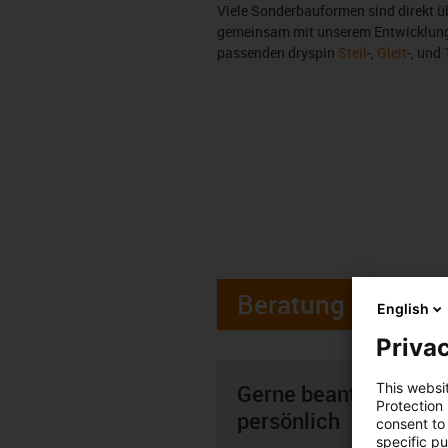
Viele Sonderbauformen sind direkt üb
gemeinsam mit unserem Entwicklungst
passenden dryspin
Steil
-,
Gleit
-, und
Beratung
English
Privac
Gerne beantworte ich
This websi
Protection
persönlich
consent to 
specific p