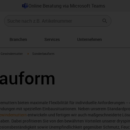
Online Beratung via Microsoft Teams
Branchen
Services
Unternehmen
gus-icon-arrow-right
igus-icon-arrow-right
Gewindemutter
Sonderbauform
auform
uttern bieten maximale Flexibilität für individuelle Anforderungen –
endungen mit speziellen Einbausituationen. Neben unserem Standardp
Gewindemuttern
entwickeln und fertigen wir auch maßgeschneiderte Lös
ben. Dabei profitieren Sie von den bewährten Vorteilen unserer dryspi
osionsbeständigkeit sowie Unempfindlichkeit gegenüber Schmutz, Feuc