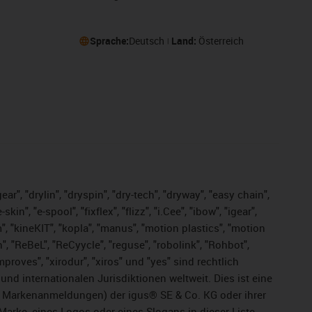
Sprache:
Deutsch
Land:
Österreich
ar", "drylin", "dryspin", "dry-tech", "dryway", "easy chain",
", "e-spool", "fixflex", "flizz", "i.Cee", "ibow", "igear",
m", "kineKIT", "kopla", "manus", "motion plastics", "motion
", "ReBeL", "ReCyycle", "reguse", "robolink", "Rohbot",
improves", "xirodur", "xiros" und "yes" sind rechtlich
d internationalen Jurisdiktionen weltweit. Dies ist eine
ge Markenanmeldungen) der igus® SE & Co. KG oder ihrer
rke, eines Logos oder eines Slogans in dieser Liste