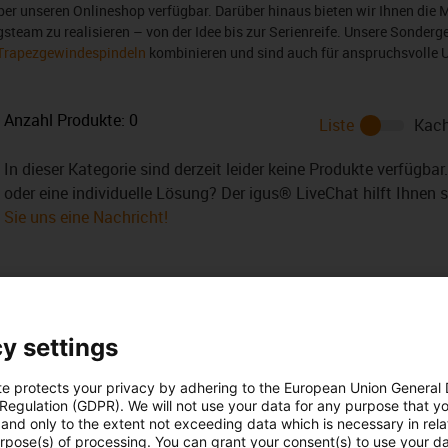
er unseren Onlineshop verfügbar. Darüber hinaus bieten wir Ihnen die M
eam zu realisieren – von der Idee bis zur Serienreife. Unsere Sonderg
Trapezgewindespindeln
kombinieren und sind auch für anspruchsvolle
Anzahl Produkte:
0
Liste
Kach
In dieser Kategorie sind derzeit leider keine Produkte verfügba
oder eine individuelle Lösung? Der igus® LiveChat hilft Ihnen 
Sie uns eine Nachricht!
y settings
 Ihre Fragen auch
Beratung und Liefe
te protects your privacy by adhering to the European Union General
 Regulation (GDPR). We will not use your data for any purpose that y
and only to the extent not exceeding data which is necessary in relat
Persönlich
urpose(s) of processing. You can grant your consent(s) to use your da