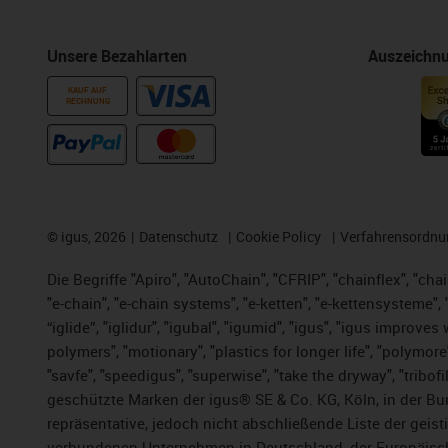
Unsere Bezahlarten
Auszeichn
KAUF AUF
RECHNUNG
©
igus, 2026
Datenschutz
Cookie Policy
Verfahrensordnu
Die Begriffe "Apiro", "AutoChain", "CFRIP", "chainflex", "chai
"e-chain", "e-chain systems", "e-ketten", "e-kettensysteme", "e
“iglide”, "iglidur", "igubal", "igumid", "igus", "igus improv
polymers", "motionary", "plastics for longer life", "polymore
"savfe", "speedigus", "superwise", "take the dryway", "tribofi
geschützte Marken der igus® SE & Co. KG, Köln, in der Bun
repräsentative, jedoch nicht abschließende Liste der gei
verbundenen Unternehmen in Deutschland, der Europäische