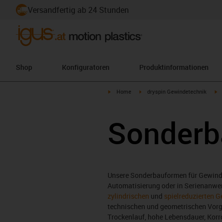
Versandfertig ab 24 Stunden
Shop
Konfiguratoren
Produktinformationen
igus-icon-arrow-right
igus-icon-arrow-right
i
Home
dryspin Gewindetechnik
Sonderb
Unsere Sonderbauformen für Gewindem
Automatisierung oder in Serienanw
zylindrischen
und
spielreduzierten 
technischen und geometrischen Vorga
Trockenlauf, hohe Lebensdauer, Korr