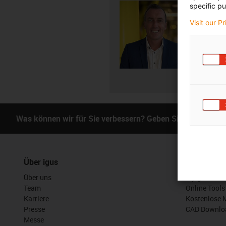
specific pu
Andreas
+4
Visit our P
igus-i
E-Mai
Was können wir für Sie verbessern? Geben Sie uns Ihr Fe
Über igus
Services
Über uns
myigus Feat
Team
Online Tools
Karriere
Kostenlose 
Presse
CAD Downloa
Messe