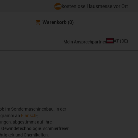
kostenlose Hausmesse vor Ort
Warenkorb
(0)
AT
(
DE
)
Mein Ansprechpartner
 ob im Sondermaschinenbau, in der
rogramm an
Flansch
-,
ungen, abgestimmt auf Ihre
n Gewindetechnologie: schmierfreier
htigkeit und Chemikalien.