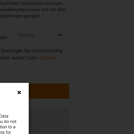
öglichkeit, individuelle Lösungen
ewindemuttern lassen sich mit allen
 Umgebungen geeignet.
eln
r. Benötigen Sie Unterstützung
sofort weiter! Oder
schicken
rung
 Data
ou do not
ion to a
ta for