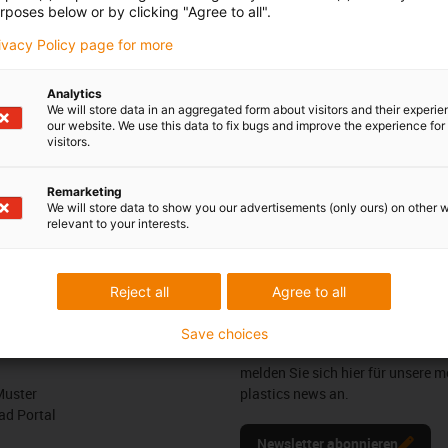
rposes below or by clicking "Agree to all".
 Kniebeis, B.Eng.
Montag bis Freitag: 8 – 20 Uh
Samstag: 8 – 12 Uhr
3 7662 57763
rivacy Policy page for more
con-phone
Online
l schreiben
Analytics
Chat-Service
We will store data in an aggregated form about visitors and their experi
our website. We use this data to fix bugs and improve the experience for 
Montag bis Freitag: 8 – 20 Uh
visitors.
Samstag: 8 – 12 Uhr
Remarketing
We will store data to show you our advertisements (only ours) on other 
relevant to your interests.
edback.
Lob & Kritik
Reject all
Agree to all
Newsletter
Save choices
ures
Bleiben Sie immer auf dem Lauf
melden Sie sich hier für unsere m
Muster
plastics news an.
d Portal
Newsletter abonnieren