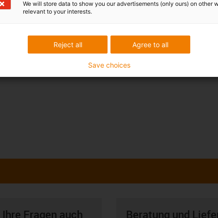
We will store data to show you our advertisements (only ours) on other 
relevant to your interests.
Reject all
Agree to all
Save choices
 Ihre Fragen auch
Beratung und Liefe