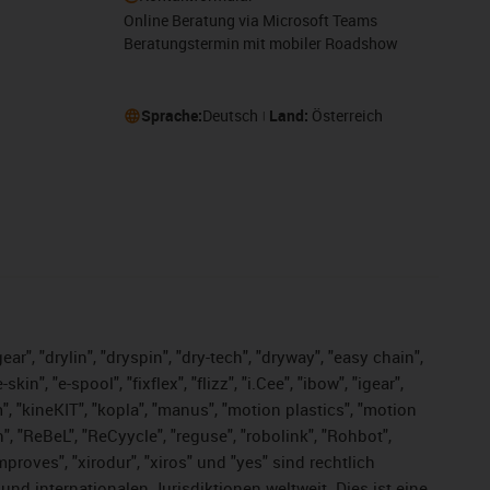
Online Beratung via Microsoft Teams
Beratungstermin mit mobiler Roadshow
Sprache:
Deutsch
Land:
Österreich
ar", "drylin", "dryspin", "dry-tech", "dryway", "easy chain",
", "e-spool", "fixflex", "flizz", "i.Cee", "ibow", "igear",
m", "kineKIT", "kopla", "manus", "motion plastics", "motion
", "ReBeL", "ReCyycle", "reguse", "robolink", "Rohbot",
improves", "xirodur", "xiros" und "yes" sind rechtlich
d internationalen Jurisdiktionen weltweit. Dies ist eine