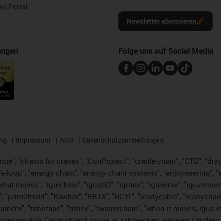
d Portal
Newsletter abonnieren
ungen
Folge uns auf Social Media
ng
Impressum
AGB
Datenschutzeinstellungen
nge", "chains for cranes", "ConProtect", "cradle-chain", "CTD", "dryge
-loop", "energy chain", "energy chain systems", "enjoyneering", "e-skin
es what moves", "igus:bike", "igusGO", "igutex", "iguverse", "iguversu
", "print2mold", "Rawbot", "RBTX", "RCYL", "readycable", "readychain
lament", "tribotape", "triflex", "twisterchain", "when it moves, igus 
desrepublik Deutschland sowie in zahlreichen weiteren Ländern un