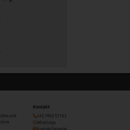
r
r
Kontakt
enden und
+43 7662 57763
otion
WhatsApp
Kontaktformular