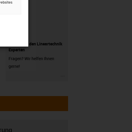
websites
Fragen Sie den Lineartechnik
Experten
Fragen? Wir helfen Ihnen
gerne!
igus-icon-3arrow
rung