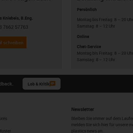
Persönlich
 Kniebeis, B.Eng.
Montag bis Freitag: 8 – 20 Uh
Samstag: 8 – 12 Uhr
3 7662 57763
con-phone
Online
l schreiben
Chat-Service
Montag bis Freitag: 8 – 20 Uh
Samstag: 8 – 12 Uhr
edback.
Lob & Kritik
Newsletter
ures
Bleiben Sie immer auf dem Lauf
melden Sie sich hier für unsere m
Muster
plastics news an.