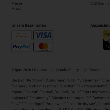
Presse
CAD Downloa
Messe
Unsere Bezahlarten
Auszeichn
KAUF AUF
RECHNUNG
©
igus, 2026
Datenschutz
Cookie Policy
Verfahrensordnu
Die Begriffe "Apiro", "AutoChain", "CFRIP", "chainflex", "chai
"e-chain", "e-chain systems", "e-ketten", "e-kettensysteme", "e
“iglide”, "iglidur", "igubal", "igumid", "igus", "igus improv
polymers", "motionary", "plastics for longer life", "polymore
"savfe", "speedigus", "superwise", "take the dryway", "tribofi
geschützte Marken der igus® SE & Co. KG, Köln, in der Bun