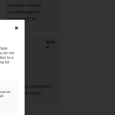
Kunststoff und wann
Linearführungen mit
Kugelumlauf?" an
igus-icon-3arrow
drylin
W
 Data
ou do not
ion to a
ta for
Musterbox
Hier kostenlos Ihre drylin W
ences on
Musterbox bestellen!
all
igus-icon-3arrow