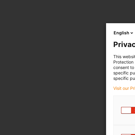
English
Privac
This websi
Protection
consent to 
specific p
specific pu
Visit our P