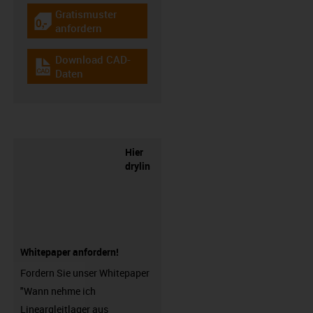
Gratismuster
igus-icon-gratismuster
anfordern
Download CAD-
igus-icon-cad-dateien
Daten
Hier
drylin
Whitepaper anfordern!
Fordern Sie unser Whitepaper
"Wann nehme ich
Lineargleitlager aus