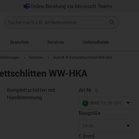
Online Beratung via Microsoft Teams
Branchen
Services
Unternehmen
n-arrow-right
igus-icon-arrow-right
igus-icon-arrow-right
filführungen
Schlitten
drylin® W Komplettschlitten WW-HKA
ettschlitten WW-HKA
igus-icon-copy-cl
Komplettschlitten mit
Art-Nr.
Handklemmung
igus-icon-lieferzeit
WWE-10-30-10-HKA
Baugröße
-icon-lupe
-icon-lupe
10-30
C [mm]