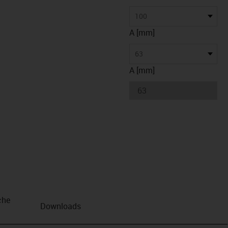
100
A [mm]
63
A [mm]
che
Downloads
n