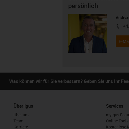
persönlich
Andreas
+4
igus-i
E-Mai
Was können wir für Sie verbessern? Geben Sie uns Ihr Fe
Über igus
Services
Über uns
myigus Feat
Team
Online Tools
Karriere
Kostenlose 