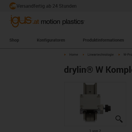
Versandfertig ab 24 Stunden
Shop
Konfiguratoren
Produktinformationen
igus-icon-arrow-right
igus-icon-arrow-right
igus-ico
Home
Lineartechnologie
W-Pro
drylin® W Kompl
igus
igus
1 von 2