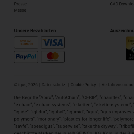
Presse
CAD Downloa
Messe
Unsere Bezahlarten
Auszeichn
KAUF AUF
RECHNUNG
©
igus, 2026
Datenschutz
Cookie Policy
Verfahrensordnu
Die Begriffe "Apiro", "AutoChain", "CFRIP", "chainflex", "chai
"e-chain", "e-chain systems", "e-ketten", "e-kettensysteme", "e
“iglide”, "iglidur", "igubal", "igumid", "igus", "igus improv
polymers", "motionary", "plastics for longer life", "polymore
"savfe", "speedigus", "superwise", "take the dryway", "tribofi
geschützte Marken der igus® SE & Co. KG, Köln, in der Bun