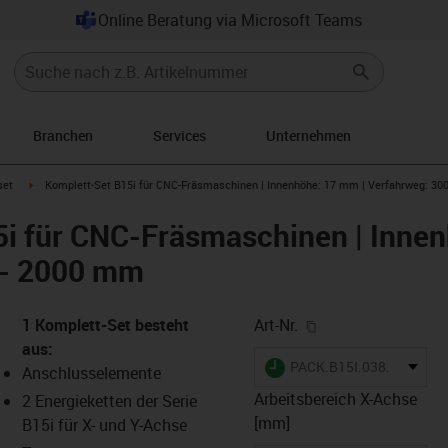
Online Beratung via Microsoft Teams
Branchen
Services
Unternehmen
row-right
igus-icon-arrow-right
set
Komplett-Set B15i für CNC-Fräsmaschinen | Innenhöhe: 17 mm | Verfahrweg: 30
5i für CNC-Fräsmaschinen | Inne
 - 2000 mm
igus-icon-copy-cl
1 Komplett-Set besteht
Art-Nr.
aus:
igus-icon-lieferzeit
PACK.B15I.038.048.300.
Anschlusselemente
Arbeitsbereich X-Achse
2 Energieketten der Serie
[mm]
B15i für X- und Y-Achse
-icon-lupe
-icon-lupe
-icon-lupe
-icon-lupe