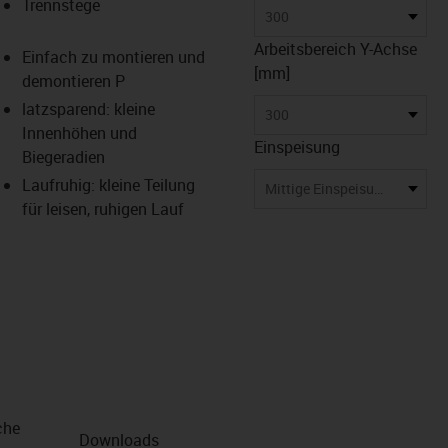
Trennstege
300
Arbeitsbereich Y-Achse
Einfach zu montieren und
us-icon-arrow-right
[mm]
demontieren P
latzsparend: kleine
300
Innenhöhen und
Einspeisung
Biegeradien
Laufruhig: kleine Teilung
Mittige Einspeisung
für leisen, ruhigen Lauf
che
Downloads