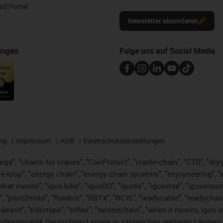
d Portal
Newsletter abonnieren
ungen
Folge uns auf Social Media
ng
Impressum
AGB
Datenschutzeinstellungen
nge", "chains for cranes", "ConProtect", "cradle-chain", "CTD", "dryge
-loop", "energy chain", "energy chain systems", "enjoyneering", "e-skin
es what moves", "igus:bike", "igusGO", "igutex", "iguverse", "iguversu
", "print2mold", "Rawbot", "RBTX", "RCYL", "readycable", "readychain
lament", "tribotape", "triflex", "twisterchain", "when it moves, igus 
desrepublik Deutschland sowie in zahlreichen weiteren Ländern un