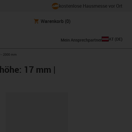
kostenlose Hausmesse vor Ort
Warenkorb
(0)
AT
(
DE
)
Mein Ansprechpartner
0 - 2000 mm
nhöhe: 17 mm |
ipboard
300.01