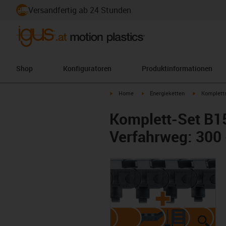
Versandfertig ab 24 Stunden
Shop
Konfiguratoren
Produktinformationen
igus-icon-arrow-right
igus-icon-arrow-right
igus-icon-ar
Home
Energieketten
Komplett
Komplett-Set B1
Verfahrweg: 300
igus
igus
igus
igus