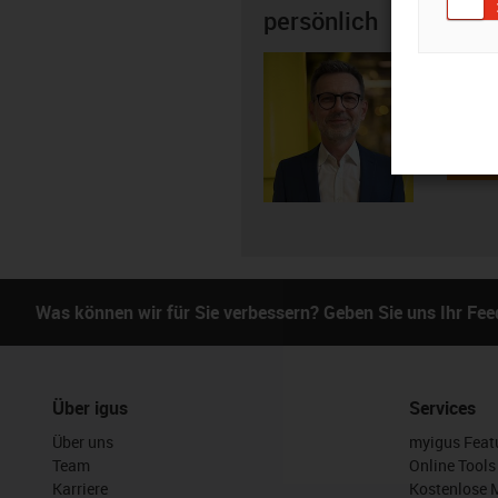
persönlich
Dieter 
+4
igus-i
E-Mai
Was können wir für Sie verbessern? Geben Sie uns Ihr Fe
Über igus
Services
Über uns
myigus Feat
Team
Online Tools
Karriere
Kostenlose 