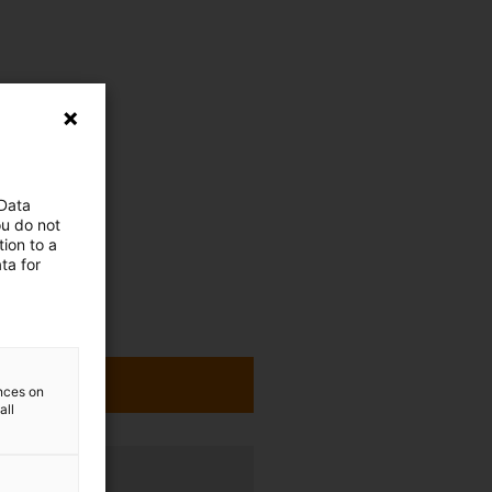
 Data
ou do not
ion to a
ta for
ences on
all
rung