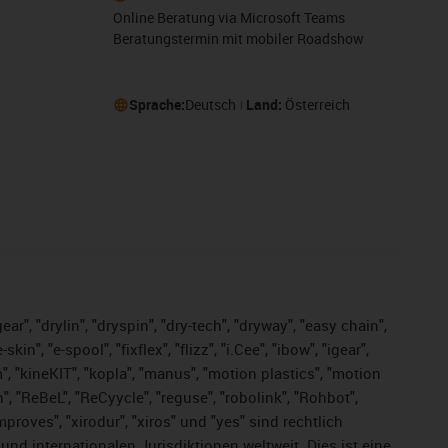
Online Beratung via Microsoft Teams
Beratungstermin mit mobiler Roadshow
Sprache:
Deutsch
Land:
Österreich
ar", "drylin", "dryspin", "dry-tech", "dryway", "easy chain",
", "e-spool", "fixflex", "flizz", "i.Cee", "ibow", "igear",
m", "kineKIT", "kopla", "manus", "motion plastics", "motion
", "ReBeL", "ReCyycle", "reguse", "robolink", "Rohbot",
improves", "xirodur", "xiros" und "yes" sind rechtlich
d internationalen Jurisdiktionen weltweit. Dies ist eine