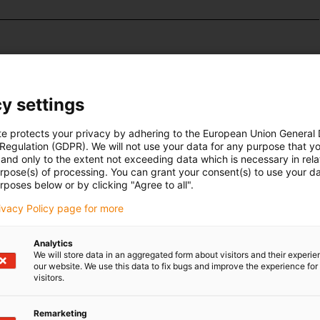
n
montieren
hen und Biegeradien
y settings
leisen, ruhigen Lauf
te protects your privacy by adhering to the European Union General
 Regulation (GDPR). We will not use your data for any purpose that y
Anwendungen:
CNC-Fräsmaschinen, Baumaschinen, Handlings,
and only to the extent not exceeding data which is necessary in relat
nen, Textilmaschinen, Fahrzeugbau
urpose(s) of processing. You can grant your consent(s) to use your da
rposes below or by clicking "Agree to all".
rivacy Policy page for more
Analytics
We will store data in an aggregated form about visitors and their experi
our website. We use this data to fix bugs and improve the experience for 
visitors.
 Ihre Fragen auch
Beratung und Liefe
Remarketing