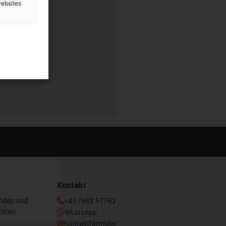
websites
r
r
Kontakt
enden und
+43 7662 57763
otion
WhatsApp
Kontaktformular