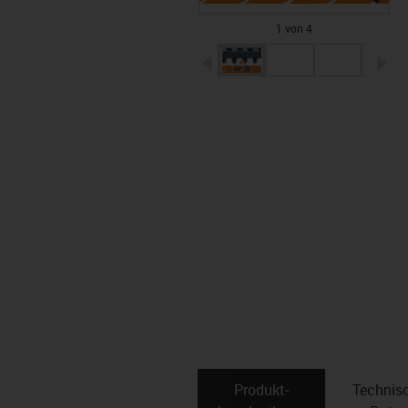
1 von 4
igus-icon-arrow-left
ig
Produkt­
Technis