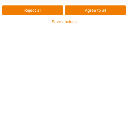
Reject all
Agree to all
Save choices
1
von
1
Bitte wählen Sie die gewünschte
Systemlänge. Ihnen wird dann automatisch
das passende Komplett-Set angeboten.
1 Komplett-Set besteht aus:
+ Anschlusselemente
+ e-loop Energiekette