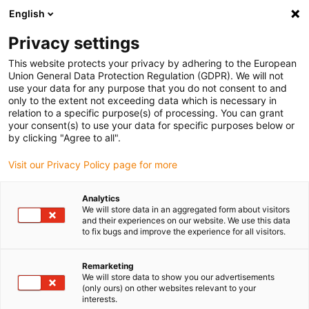
English
Bitte wählen Sie Ihren
Lieferstandort
Privacy settings
Die Auswahl der Länder-/Regionsseite kann
This website protects your privacy by adhering to the European
Union General Data Protection Regulation (GDPR). We will not
verschiedene Faktoren wie Preis,
use your data for any purpose that you do not consent to and
Einkaufsmöglichkeiten und Produktverfügbarkeit
only to the extent not exceeding data which is necessary in
beeinflussen.
relation to a specific purpose(s) of processing. You can grant
your consent(s) to use your data for specific purposes below or
Gehe zu
by clicking "Agree to all".
Alle Standorte ansehen
www.igus.com
Visit our Privacy Policy page for more
search
(
0
)
Analytics
We will store data in an aggregated form about visitors
search
and their experiences on our website. We use this data
Home
...
e-loop® Komplett-Set - Länge
to fix bugs and improve the experience for all visitors.
e-loop® Komplett-Set
Remarketing
- Länge
We will store data to show you our advertisements
(only ours) on other websites relevant to your
interests.