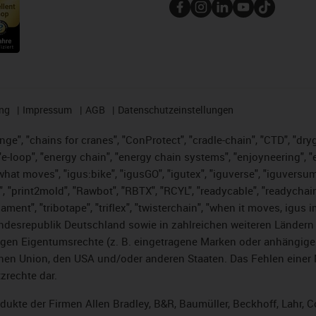
ng
Impressum
AGB
Datenschutzeinstellungen
nge", "chains for cranes", "ConProtect", "cradle-chain", "CTD", "dryge
-loop", "energy chain", "energy chain systems", "enjoyneering", "e-skin
es what moves", "igus:bike", "igusGO", "igutex", "iguverse", "iguversu
", "print2mold", "Rawbot", "RBTX", "RCYL", "readycable", "readychain
lament", "tribotape", "triflex", "twisterchain", "when it moves, igus 
desrepublik Deutschland sowie in zahlreichen weiteren Ländern un
stigen Eigentumsrechte (z. B. eingetragene Marken oder anhängi
n Union, den USA und/oder anderen Staaten. Das Fehlen einer Ma
zrechte dar.
rodukte der Firmen Allen Bradley, B&R, Baumüller, Beckhoff, Lahr