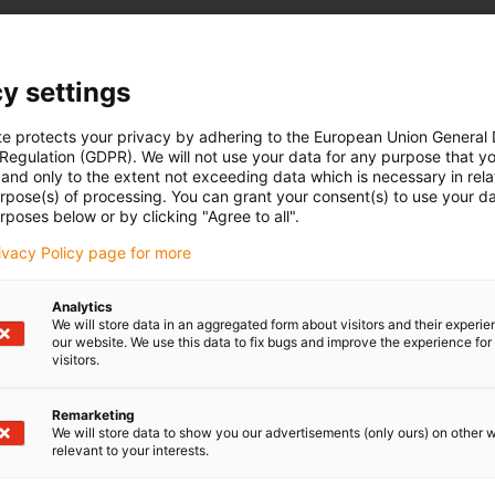
arings can be installed on the inside of the housing. The design
 15% in overall width. When installed on aluminium
0mm wide, the system does not protrude to the side at all.
y settings
te protects your privacy by adhering to the European Union General
 Regulation (GDPR). We will not use your data for any purpose that y
and only to the extent not exceeding data which is necessary in relat
urpose(s) of processing. You can grant your consent(s) to use your da
rposes below or by clicking "Agree to all".
rivacy Policy page for more
Analytics
We will store data in an aggregated form about visitors and their experi
 Ihre Fragen auch
Beratung und Liefe
our website. We use this data to fix bugs and improve the experience for 
visitors.
Persönlich
Remarketing
 Kniebeis, B.Eng.
Montag bis Freitag: 8 – 20 Uh
We will store data to show you our advertisements (only ours) on other 
Samstag: 8 – 12 Uhr
relevant to your interests.
3 7662 57763
con-phone
Online