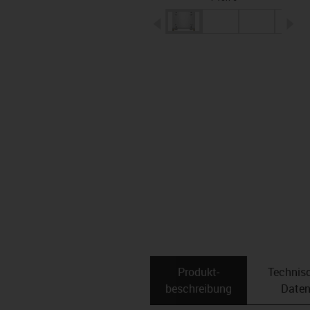
igus-icon-arrow-left
ig
Produkt­
Technis
beschreibung
Date