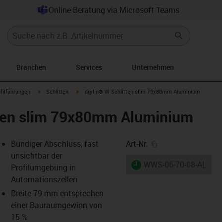
Online Beratung via Microsoft Teams
Branchen
Services
Unternehmen
n-arrow-right
igus-icon-arrow-right
igus-icon-arrow-right
filführungen
Schlitten
drylin® W Schlitten slim 79x80mm Aluminium
tten slim 79x80mm Aluminium
igus-icon-copy-cl
Bündiger Abschluss, fast
Art-Nr.
unsichtbar der
igus-icon-lieferzeit
WWS-06-70-08-AL
Profilumgebung in
Automationszellen
Breite 79 mm entsprechen
-icon-lupe
-icon-lupe
-icon-lupe
-icon-lupe
-icon-lupe
-icon-lupe
einer Bauraumgewinn von
15 %