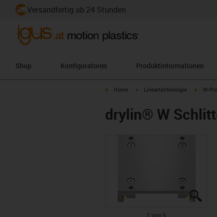
Versandfertig ab 24 Stunden
Shop
Konfiguratoren
Produktinformationen
igus-icon-arrow-right
igus-icon-arrow-right
igus-ico
Home
Lineartechnologie
W-Pro
drylin® W Schli
igus
igus
igus
igus
igus
igus
1 von 6