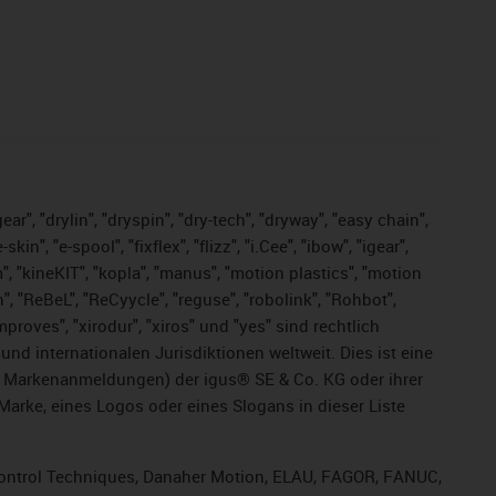
ar", "drylin", "dryspin", "dry-tech", "dryway", "easy chain",
", "e-spool", "fixflex", "flizz", "i.Cee", "ibow", "igear",
m", "kineKIT", "kopla", "manus", "motion plastics", "motion
", "ReBeL", "ReCyycle", "reguse", "robolink", "Rohbot",
improves", "xirodur", "xiros" und "yes" sind rechtlich
d internationalen Jurisdiktionen weltweit. Dies ist eine
ge Markenanmeldungen) der igus® SE & Co. KG oder ihrer
rke, eines Logos oder eines Slogans in dieser Liste
, Control Techniques, Danaher Motion, ELAU, FAGOR, FANUC,