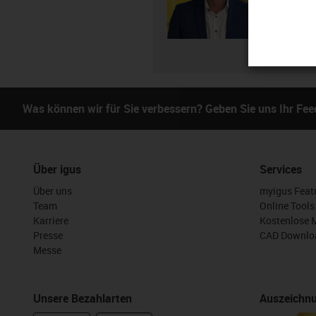
E-Mai
Was können wir für Sie verbessern? Geben Sie uns Ihr Fe
Über igus
Services
Über uns
myigus Feat
Team
Online Tools
Karriere
Kostenlose 
Presse
CAD Downloa
Messe
Unsere Bezahlarten
Auszeichn