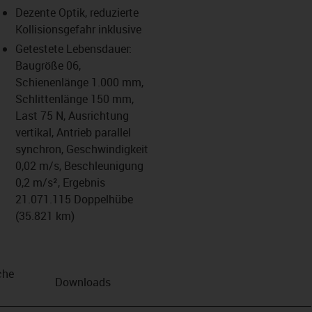
Dezente Optik, reduzierte
us-icon-arrow-right
Kollisionsgefahr inklusive
Getestete Lebensdauer:
Baugröße 06,
Schienenlänge 1.000 mm,
Schlittenlänge 150 mm,
Last 75 N, Ausrichtung
vertikal, Antrieb parallel
synchron, Geschwindigkeit
0,02 m/s, Beschleunigung
0,2 m/s², Ergebnis
21.071.115 Doppelhübe
(35.821 km)
che
Downloads
n