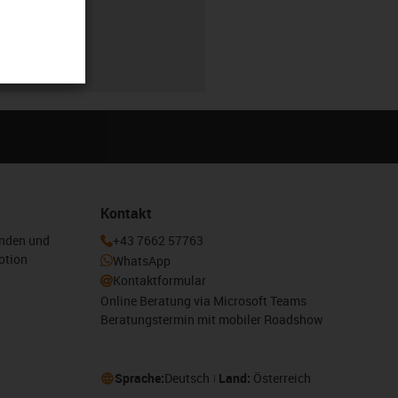
r
Kontakt
enden und
+43 7662 57763
otion
WhatsApp
Kontaktformular
Online Beratung via Microsoft Teams
Beratungstermin mit mobiler Roadshow
Sprache:
Deutsch
Land:
Österreich