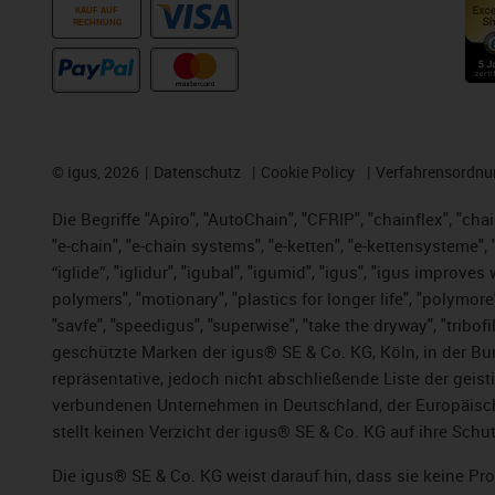
KAUF AUF
RECHNUNG
©
igus, 2026
Datenschutz
Cookie Policy
Verfahrensordnu
Die Begriffe "Apiro", "AutoChain", "CFRIP", "chainflex", "chai
"e-chain", "e-chain systems", "e-ketten", "e-kettensysteme", "e
“iglide”, "iglidur", "igubal", "igumid", "igus", "igus improv
polymers", "motionary", "plastics for longer life", "polymore
"savfe", "speedigus", "superwise", "take the dryway", "tribofi
geschützte Marken der igus® SE & Co. KG, Köln, in der Bun
repräsentative, jedoch nicht abschließende Liste der gei
verbundenen Unternehmen in Deutschland, der Europäische
stellt keinen Verzicht der igus® SE & Co. KG auf ihre Schut
Die igus® SE & Co. KG weist darauf hin, dass sie keine P