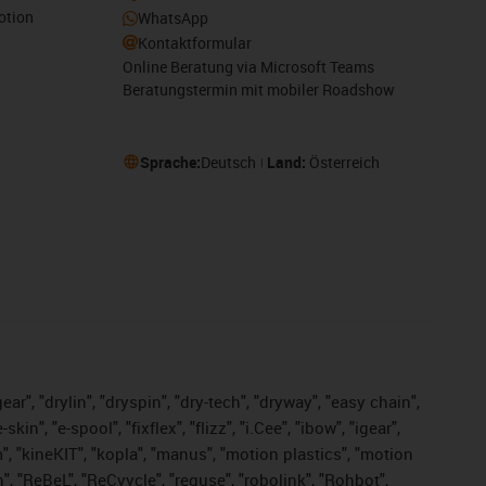
otion
WhatsApp
Kontaktformular
Online Beratung via Microsoft Teams
Beratungstermin mit mobiler Roadshow
Sprache:
Deutsch
Land:
Österreich
ar", "drylin", "dryspin", "dry-tech", "dryway", "easy chain",
", "e-spool", "fixflex", "flizz", "i.Cee", "ibow", "igear",
m", "kineKIT", "kopla", "manus", "motion plastics", "motion
", "ReBeL", "ReCyycle", "reguse", "robolink", "Rohbot",