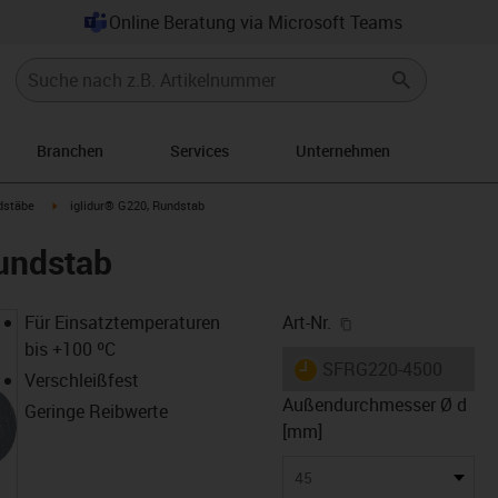
Online Beratung via Microsoft Teams
Branchen
Services
Unternehmen
con-arrow-right
igus-icon-arrow-right
dstäbe
iglidur® G220, Rundstab
undstab
igus-icon-copy-cl
Für Einsatztemperaturen
Art-Nr.
bis +100 ºC
igus-icon-lieferzeit
SFRG220-4500
Verschleißfest
Außendurchmesser Ø d
Geringe Reibwerte
[mm]
45