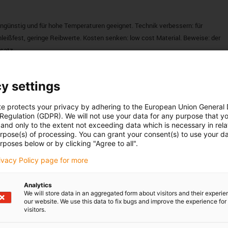
ngünstig und für hohe Temperaturen geeignet. Technik verbessern: für
leißfest, geringe Reibwerte. Kosten senken: low cost Material. Beweise: der
nsatz.
Übermaß gefertigt.
y settings
te protects your privacy by adhering to the European Union General
 Regulation (GDPR). We will not use your data for any purpose that y
and only to the extent not exceeding data which is necessary in relat
urpose(s) of processing. You can grant your consent(s) to use your da
rposes below or by clicking "Agree to all".
rivacy Policy page for more
eiche finden Sie bei unseren
Branchenlösungen
Analytics
We will store data in an aggregated form about visitors and their experi
our website. We use this data to fix bugs and improve the experience for 
visitors.
bensdauer für Ihre individuellen Bauteile erhalten