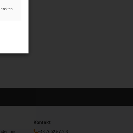
websites
Kontakt
enden und
+43 7662 57763