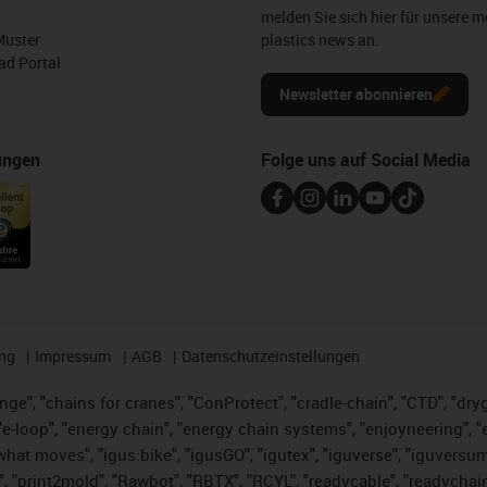
melden Sie sich hier für unsere m
Muster
plastics news an.
d Portal
Newsletter abonnieren
ungen
Folge uns auf Social Media
ng
Impressum
AGB
Datenschutzeinstellungen
nge", "chains for cranes", "ConProtect", "cradle-chain", "CTD", "dryge
-loop", "energy chain", "energy chain systems", "enjoyneering", "e-skin
es what moves", "igus:bike", "igusGO", "igutex", "iguverse", "iguversu
", "print2mold", "Rawbot", "RBTX", "RCYL", "readycable", "readychain