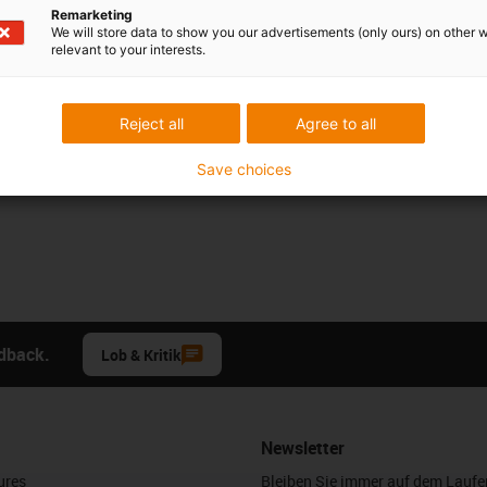
ach online bestellen. Unterstützt von hilfreichen Funktionen
Remarketing
eitsanalyse, Lebensdauerrechner, Toleranzen-Check und
We will store data to show you our advertisements (only ours) on other 
ur wenigen Minuten alle relevanten Informationen, um Ihr
relevant to your interests.
Reject all
Agree to all
Save choices
edback.
Lob & Kritik
Newsletter
ures
Bleiben Sie immer auf dem Lauf