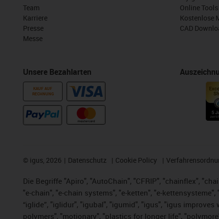
Team
Online Tools
Karriere
Kostenlose 
Presse
CAD Downloa
Messe
Unsere Bezahlarten
Auszeichn
KAUF AUF
RECHNUNG
©
igus, 2026
Datenschutz
Cookie Policy
Verfahrensordnu
Die Begriffe "Apiro", "AutoChain", "CFRIP", "chainflex", "chai
"e-chain", "e-chain systems", "e-ketten", "e-kettensysteme", "e
“iglide”, "iglidur", "igubal", "igumid", "igus", "igus improv
polymers", "motionary", "plastics for longer life", "polymore