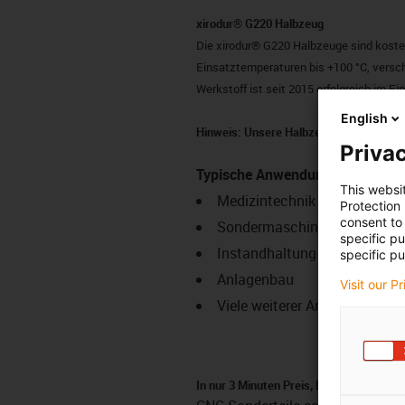
xirodur® G220 Halbzeug
Die xirodur® G220 Halbzeuge sind koste
Einsatztemperaturen bis +100 °C, versch
Werkstoff ist seit 2015 erfolgreich im Ei
English
Hinweis: Unsere Halbzeuge werden mit 
Privac
Typische Anwendungsbereiche
This websi
Medizintechnik
Protection
consent to 
Sondermaschinenbau
specific p
Instandhaltung
specific pu
Anlagenbau
Visit our P
Viele weiterer Anwendungsber
In nur 3 Minuten Preis, Lieferzeit und Le