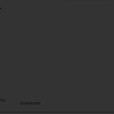
igus-icon-lupe
che
Downloads
n