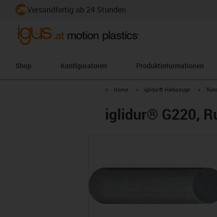
Versandfertig ab 24 Stunden
Shop
Konfiguratoren
Produktinformationen
igus-icon-arrow-right
igus-icon-arrow-right
igus-i
Home
iglidur® Halbzeuge
Run
iglidur® G220, R