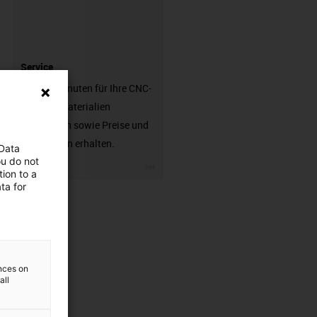
Service
In nur 3 Minuten für Ihre CNC-
Bauteile Materialien
vergleichen sowie Preise und
Lieferzeiten erhalten.
 Data
ou do not
igus-icon-3arrow
ion to a
ta for
ences on
all