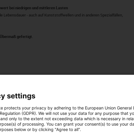
bwert bei niedrigen und mittleren Lasten
 Lebensdauer - auch auf Kunststoffwellen und in anderen Spezialfällen,
Übermaß gefertigt.
eiche finden Sie bei unseren
Branchenlösungen
y settings
te protects your privacy by adhering to the European Union General
bensdauer für Ihre individuellen Bauteile erhalten
 Regulation (GDPR). We will not use your data for any purpose that y
ach online bestellen. Unterstützt von hilfreichen Funktionen
and only to the extent not exceeding data which is necessary in relat
urpose(s) of processing. You can grant your consent(s) to use your da
eitsanalyse, Lebensdauerrechner, Toleranzen-Check und
rposes below or by clicking "Agree to all".
ur wenigen Minuten alle relevanten Informationen, um Ihr