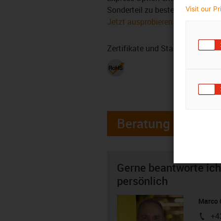
Sonderteil zu bestellen.
Visit our P
Jetzt ausprobieren
Zertifikate und Standards
Beratung
Gerne beantworte ich
persönlich
Marco 
+4
igus-i