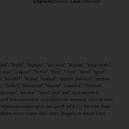
Sprache:
Deutsch
Land:
Österreich
ar", "drylin", "dryspin", "dry-tech", "dryway", "easy chain",
", "e-spool", "fixflex", "flizz", "i.Cee", "ibow", "igear",
m", "kineKIT", "kopla", "manus", "motion plastics", "motion
", "ReBeL", "ReCyycle", "reguse", "robolink", "Rohbot",
improves", "xirodur", "xiros" und "yes" sind rechtlich
d internationalen Jurisdiktionen weltweit. Dies ist eine
ge Markenanmeldungen) der igus® SE & Co. KG oder ihrer
rke, eines Logos oder eines Slogans in dieser Liste