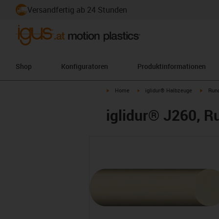
Versandfertig ab 24 Stunden
Shop
Konfiguratoren
Produktinformationen
igus-icon-arrow-right
igus-icon-arrow-right
igus-i
Home
iglidur® Halbzeuge
Run
iglidur® J260, R