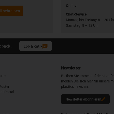
Online
l schreiben
Chat-Service
Montag bis Freitag: 8 – 20 Uh
Samstag: 8 – 12 Uhr
edback.
Lob & Kritik
Newsletter
ures
Bleiben Sie immer auf dem Lauf
melden Sie sich hier für unsere m
Muster
plastics news an.
d Portal
Newsletter abonnieren