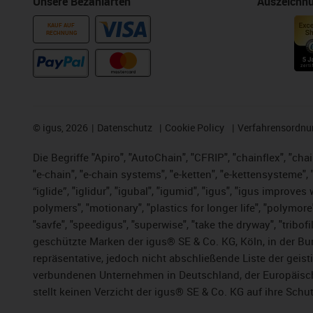
Unsere Bezahlarten
Auszeichn
KAUF AUF
RECHNUNG
©
igus, 2026
Datenschutz
Cookie Policy
Verfahrensordnu
Die Begriffe "Apiro", "AutoChain", "CFRIP", "chainflex", "chai
"e-chain", "e-chain systems", "e-ketten", "e-kettensysteme", "e
“iglide”, "iglidur", "igubal", "igumid", "igus", "igus improv
polymers", "motionary", "plastics for longer life", "polymore
"savfe", "speedigus", "superwise", "take the dryway", "tribofi
geschützte Marken der igus® SE & Co. KG, Köln, in der Bun
repräsentative, jedoch nicht abschließende Liste der gei
verbundenen Unternehmen in Deutschland, der Europäische
stellt keinen Verzicht der igus® SE & Co. KG auf ihre Schut