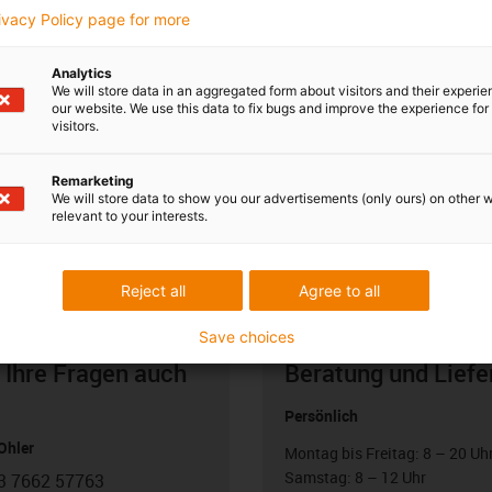
rivacy Policy page for more
Analytics
We will store data in an aggregated form about visitors and their experi
our website. We use this data to fix bugs and improve the experience for 
visitors.
Remarketing
We will store data to show you our advertisements (only ours) on other 
relevant to your interests.
Reject all
Agree to all
Save choices
 Ihre Fragen auch
Beratung und Liefe
Persönlich
Ohler
Montag bis Freitag: 8 – 20 Uh
Samstag: 8 – 12 Uhr
3 7662 57763
con-phone