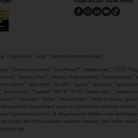
ungen
Folge uns auf Social Media
ng
Impressum
AGB
Datenschutzeinstellungen
nge", "chains for cranes", "ConProtect", "cradle-chain", "CTD", "dryge
-loop", "energy chain", "energy chain systems", "enjoyneering", "e-skin
es what moves", "igus:bike", "igusGO", "igutex", "iguverse", "iguversu
", "print2mold", "Rawbot", "RBTX", "RCYL", "readycable", "readychain
lament", "tribotape", "triflex", "twisterchain", "when it moves, igus 
desrepublik Deutschland sowie in zahlreichen weiteren Ländern un
stigen Eigentumsrechte (z. B. eingetragene Marken oder anhängi
n Union, den USA und/oder anderen Staaten. Das Fehlen einer Ma
zrechte dar.