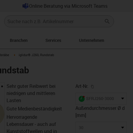
Online Beratung via Microsoft Teams
Branchen
Services
Unternehmen
con-arrow-right
igus-icon-arrow-right
dstäbe
iglidur® J260, Rundstab
undstab
igus-icon-copy-cl
Sehr guter Reibwert bei
Art-Nr.
niedrigen und mittleren
igus-icon-lieferzeit-dot
SFRJ260-3000
Lasten
Außendurchmesser Ø d
Gute Medienbeständigkeit
[mm]
Hervorragende
Lebensdauer - auch auf
30
Kunststoffwellen und in