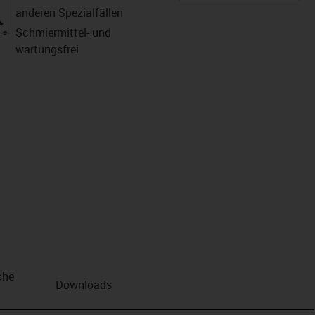
anderen Spezialfällen
igus-icon-lupe
Schmiermittel- und
wartungsfrei
che
Downloads
n