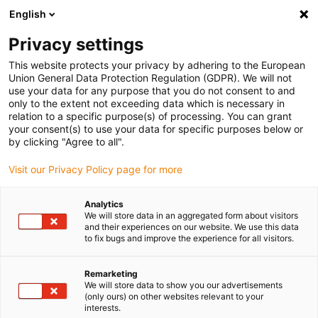
English
(0)
Privacy settings
igus-icon-arrow-right
igus-icon-arrow-right
igus-icon-arrow-right
igus-icon-arrow-right
Home
iglidur® Halbzeuge
Rundstäbe
iglidur® J3, Rundstab
This website protects your privacy by adhering to the European
mit verbesserter Verschleißfestigkeit bei hohen Geschwindigkeiten
Union General Data Protection Regulation (GDPR). We will not
use your data for any purpose that you do not consent to and
iglidur® J3, Rundstab mit
only to the extent not exceeding data which is necessary in
relation to a specific purpose(s) of processing. You can grant
verbesserter
your consent(s) to use your data for specific purposes below or
by clicking "Agree to all".
Verschleißfestigkeit bei hohen
Visit our Privacy Policy page for more
Geschwindigkeiten
Analytics
We will store data in an aggregated form about visitors
and their experiences on our website. We use this data
to fix bugs and improve the experience for all visitors.
Remarketing
We will store data to show you our advertisements
(only ours) on other websites relevant to your
interests.