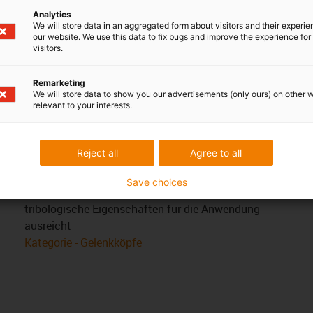
Analytics
We will store data in an aggregated form about visitors and their experi
our website. We use this data to fix bugs and improve the experience for 
visitors.
en
Wann nehme ich es nicht?
Remarketing
We will store data to show you our advertisements (only ours) on other 
Wenn ein entsprechendes iglidur®-Standard-
relevant to your interests.
Kataloglager vorhanden ist
Wenn ein iglidur®-Gleitlager in Sonderabmessungen
Reject all
Agree to all
in hohen Stückzahlen benötigt wird
Wenn kein Halbzeug aus technischen Kunststoffen
Save choices
benötigt wird und ein Halbzeug ohne jegliche
tribologische Eigenschaften für die Anwendung
ausreicht
Kategorie - Gelenkköpfe