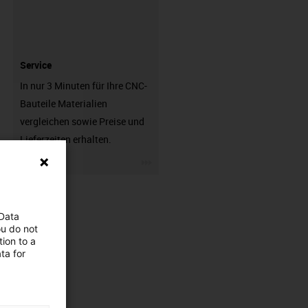
Service
In nur 3 Minuten für Ihre CNC-
Bauteile Materialien
vergleichen sowie Preise und
Lieferzeiten erhalten.
igus-icon-3arrow
 Data
ou do not
ion to a
ta for