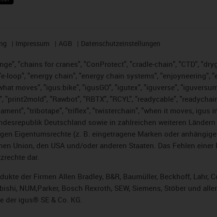
ng
Impressum
AGB
Datenschutzeinstellungen
nge", "chains for cranes", "ConProtect", "cradle-chain", "CTD", "dryge
-loop", "energy chain", "energy chain systems", "enjoyneering", "e-skin
es what moves", "igus:bike", "igusGO", "igutex", "iguverse", "iguversu
", "print2mold", "Rawbot", "RBTX", "RCYL", "readycable", "readychain
lament", "tribotape", "triflex", "twisterchain", "when it moves, igus 
desrepublik Deutschland sowie in zahlreichen weiteren Ländern un
stigen Eigentumsrechte (z. B. eingetragene Marken oder anhängi
n Union, den USA und/oder anderen Staaten. Das Fehlen einer Ma
zrechte dar.
rodukte der Firmen Allen Bradley, B&R, Baumüller, Beckhoff, Lahr
subishi, NUM,Parker, Bosch Rexroth, SEW, Siemens, Stöber und alle
e der igus® SE & Co. KG.