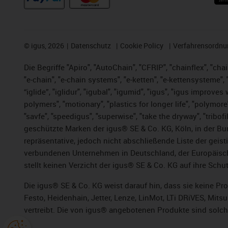
©
igus, 2026
Datenschutz
Cookie Policy
Verfahrensordnu
Die Begriffe "Apiro", "AutoChain", "CFRIP", "chainflex", "chai
"e-chain", "e-chain systems", "e-ketten", "e-kettensysteme", "e
“iglide”, "iglidur", "igubal", "igumid", "igus", "igus improv
polymers", "motionary", "plastics for longer life", "polymore
"savfe", "speedigus", "superwise", "take the dryway", "tribofi
geschützte Marken der igus® SE & Co. KG, Köln, in der Bun
repräsentative, jedoch nicht abschließende Liste der gei
verbundenen Unternehmen in Deutschland, der Europäische
stellt keinen Verzicht der igus® SE & Co. KG auf ihre Schut
Die igus® SE & Co. KG weist darauf hin, dass sie keine P
Festo, Heidenhain, Jetter, Lenze, LinMot, LTi DRiVES, Mit
vertreibt. Die von igus® angebotenen Produkte sind solch