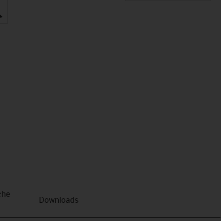
igus-icon-lupe
che
Downloads
n