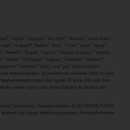
ar", "drylin", "dryspin", "dry-tech", "dryway", "easy chain",
", "e-spool", "fixflex", "flizz", "i.Cee", "ibow", "igear",
m", "kineKIT", "kopla", "manus", "motion plastics", "motion
", "ReBeL", "ReCyycle", "reguse", "robolink", "Rohbot",
improves", "xirodur", "xiros" und "yes" sind rechtlich
d internationalen Jurisdiktionen weltweit. Dies ist eine
ge Markenanmeldungen) der igus® SE & Co. KG oder ihrer
rke, eines Logos oder eines Slogans in dieser Liste
, Control Techniques, Danaher Motion, ELAU, FAGOR, FANUC,
r anderen auf dieser Website genannten Antriebshersteller