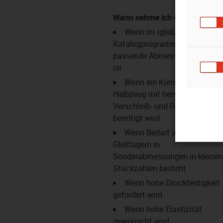
Wann nehme ich es?
Wenn im iglidur®-
Katalogprogramm keine
passende Abmessung vorhand
ist
Wenn ein Kunststoff-
Halbzeug mit hervorragenden
Verschleiß- und Reibwerten
benötigt wird
Wenn Bedarf an iglidur®-
Gleitlagern in
Sonderabmessungen in kleinen
Stückzahlen besteht
Wenn hohe Druckfestigkeit
gefordert wird
Wenn hohe Elastizität
gewünscht wird