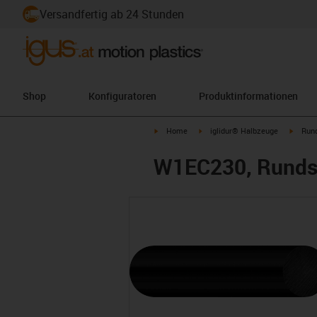
Versandfertig ab 24 Stunden
Shop
Konfiguratoren
Produktinformationen
igus-icon-arrow-right
igus-icon-arrow-right
igus-i
Home
iglidur® Halbzeuge
Run
W1EC230, Runds