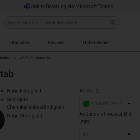
Online Beratung via Microsoft Teams
Branchen
Services
Unternehmen
con-arrow-right
igus-icon-arrow-right
dstäbe
W1EC230, Rundstab
tab
igus-icon-copy-cl
Hohe Festigkeit
Art-Nr.
Sehr gute
igus-icon-lieferzeit-dot
SFRW1EC230-2000
Chemikalienbeständigkeit
Außendurchmesser Ø d
Hohe Steifigkeit
[mm]
20