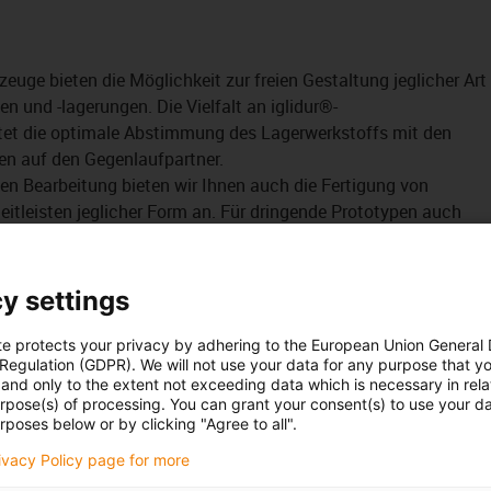
zeuge bieten die Möglichkeit zur freien Gestaltung jeglicher Art
n und -lagerungen. Die Vielfalt an iglidur®-
stet die optimale Abstimmung des Lagerwerkstoffs mit den
en auf den Gegenlaufpartner.
n Bearbeitung bieten wir Ihnen auch die Fertigung von
leitleisten jeglicher Form an. Für dringende Prototypen auch
nach Wunschtermin.
y settings
te protects your privacy by adhering to the European Union General
 Regulation (GDPR). We will not use your data for any purpose that y
and only to the extent not exceeding data which is necessary in relat
urpose(s) of processing. You can grant your consent(s) to use your da
rposes below or by clicking "Agree to all".
eiche finden Sie bei unseren
Branchenlösungen
rivacy Policy page for more