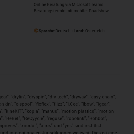
Online Beratung via Microsoft Teams
Beratungstermin mit mobiler Roadshow
Sprache:
Deutsch
Land:
Österreich
ar", "drylin", "dryspin", "dry-tech", "dryway", "easy chain",
", "e-spool", "fixflex", "flizz", "i.Cee", "ibow", "igear",
m", "kineKIT", "kopla", "manus", "motion plastics", "motion
", "ReBeL", "ReCyycle", "reguse", "robolink", "Rohbot",
improves", "xirodur", "xiros" und "yes" sind rechtlich
d internationalen Jurisdiktionen weltweit. Dies ist eine