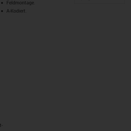
Feldmontage.
A‑Kodiert.
us-icon-arrow-right
t­