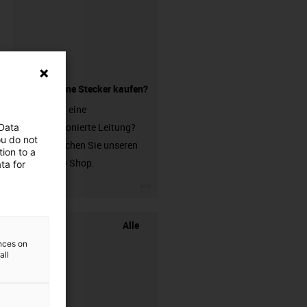
Leitung ohne Stecker kaufen?
Sie suchen eine
unkonfektionierte Leitung?
 Data
ou do not
Dann besuchen Sie unseren
ion to a
chainflex® Shop.
ta for
igus-icon-3arrow
Alle
ences on
all