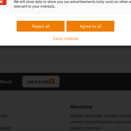
We will store data to show you our advertisements (only ours) on other 
relevant to your interests.
Reject all
Agree to all
Save choices
edback.
Lob & Kritik
Newsletter
ures
Bleiben Sie immer auf dem Lauf
melden Sie sich hier für unsere m
Muster
plastics news an.