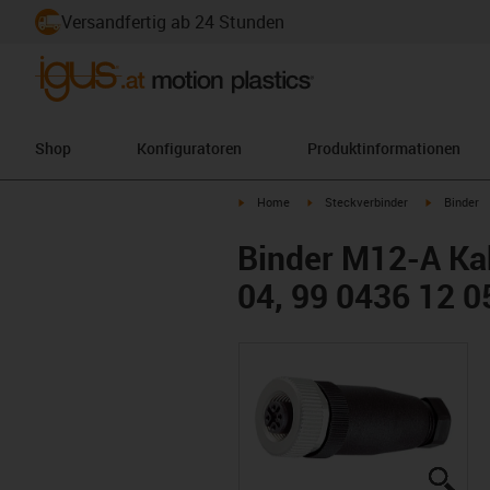
Versandfertig ab 24 Stunden
Shop
Konfiguratoren
Produktinformationen
igus-icon-arrow-right
igus-icon-arrow-right
igus-icon-a
Home
Steckverbinder
Binder
Binder M12-A Kab
04, 99 0436 12 0
igus
igus
igus
igus