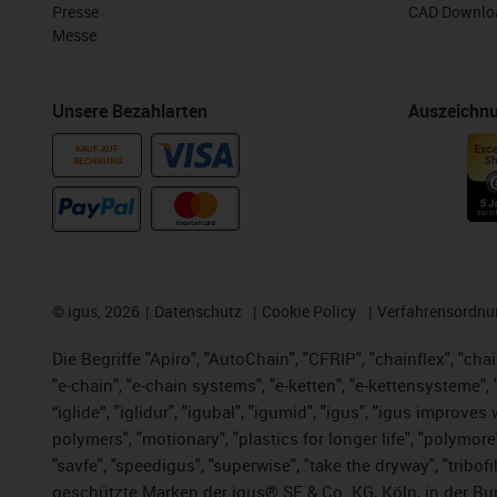
Presse
CAD Downloa
Messe
Unsere Bezahlarten
Auszeichn
KAUF AUF
RECHNUNG
©
igus, 2026
Datenschutz
Cookie Policy
Verfahrensordnu
Die Begriffe "Apiro", "AutoChain", "CFRIP", "chainflex", "chai
"e-chain", "e-chain systems", "e-ketten", "e-kettensysteme", "e
“iglide”, "iglidur", "igubal", "igumid", "igus", "igus improv
polymers", "motionary", "plastics for longer life", "polymore
"savfe", "speedigus", "superwise", "take the dryway", "tribofi
geschützte Marken der igus® SE & Co. KG, Köln, in der Bun