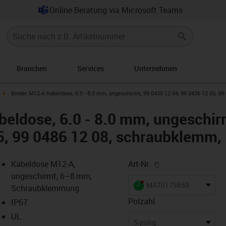
Online Beratung via Microsoft Teams
Branchen
Services
Unternehmen
rrow-right
igus-icon-arrow-right
Binder M12-A Kabeldose, 6.0 - 8.0 mm, ungeschirmt, 99 0430 12 04, 99 0436 12 05, 99
eldose, 6.0 - 8.0 mm, ungeschir
5, 99 0486 12 08, schraubklemm, 
igus-icon-copy-cl
Kabeldose M12‑A,
Art-Nr.
ungeschirmt, 6–8 mm,
igus-icon-lieferzeit-dot
MAT0175659
Schraubklemmung.
Polzahl
IP67.
UL.
-icon-lupe
-icon-lupe
-icon-lupe
-icon-lupe
5-polig