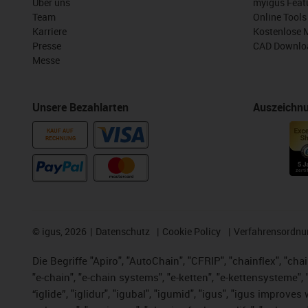
Über uns
myigus Feat
Team
Online Tools
Karriere
Kostenlose 
Presse
CAD Downloa
Messe
Unsere Bezahlarten
Auszeichn
KAUF AUF
RECHNUNG
©
igus, 2026
Datenschutz
Cookie Policy
Verfahrensordnu
Die Begriffe "Apiro", "AutoChain", "CFRIP", "chainflex", "chai
"e-chain", "e-chain systems", "e-ketten", "e-kettensysteme", "e
“iglide”, "iglidur", "igubal", "igumid", "igus", "igus improv