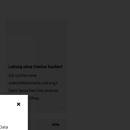
Leitung ohne Stecker kaufen?
Sie suchen eine
unkonfektionierte Leitung?
Dann besuchen Sie unseren
chainflex® Shop.
igus-icon-3arrow
Alle
 Data