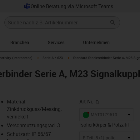
Online Beratung via Microsoft Teams
Branchen
Services
Unternehmen
rrow-right
igus-icon-arrow-right
igus-icon-arrow-right
ctivity (Intercontec)
Serie A / 623
Standard Steckverbinder Serie A, M23 Sign
rbinder Serie A, M23 Signalkuppl
igus-icon-copy-cl
Material:
Art-Nr.
Zinkdruckguss/Messing,
igus-icon-lieferzeit-dot
MAT0179610
vernickelt
Isolierkörper & Polzahl
Verschmutzungsgrad: 3
Schutzart: IP 66/67
-icon-lupe
-icon-lupe
-icon-lupe
-icon-lupe
-icon-lupe
-icon-lupe
E-Teil [8+1]-polig 3 Codiernuten