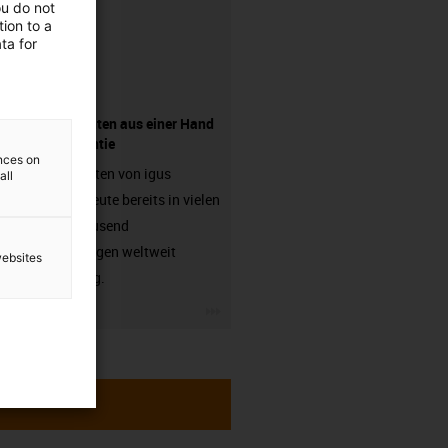
ou do not
ion to a
ta for
Komponenten aus einer Hand
- mit Garantie
ences on
Energieketten von igus
all
arbeiten heute bereits in vielen
hunderttausend
Anwendungen weltweit
websites
zuverlässig.
igus-icon-3arrow