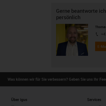
Gerne beantworte ich
persönlich
Thomas
+4
igus-i
E-Mai
Was können wir für Sie verbessern? Geben Sie uns Ihr Fe
Über igus
Services