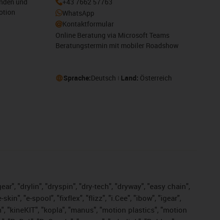
enden und
+43 7662 57763
otion
WhatsApp
Kontaktformular
Online Beratung via Microsoft Teams
Beratungstermin mit mobiler Roadshow
Sprache:
Deutsch
Land:
Österreich
ar", "drylin", "dryspin", "dry-tech", "dryway", "easy chain",
", "e-spool", "fixflex", "flizz", "i.Cee", "ibow", "igear",
m", "kineKIT", "kopla", "manus", "motion plastics", "motion