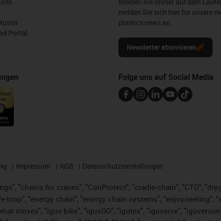
ures
Bleiben Sie immer auf dem Lauf
melden Sie sich hier für unsere m
Muster
plastics news an.
d Portal
Newsletter abonnieren
ungen
Folge uns auf Social Media
ng
Impressum
AGB
Datenschutzeinstellungen
nge", "chains for cranes", "ConProtect", "cradle-chain", "CTD", "dryge
-loop", "energy chain", "energy chain systems", "enjoyneering", "e-skin
es what moves", "igus:bike", "igusGO", "igutex", "iguverse", "iguversu