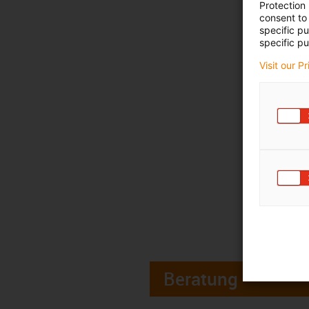
Protection
consent to 
specific p
specific pu
Visit our P
Beratung