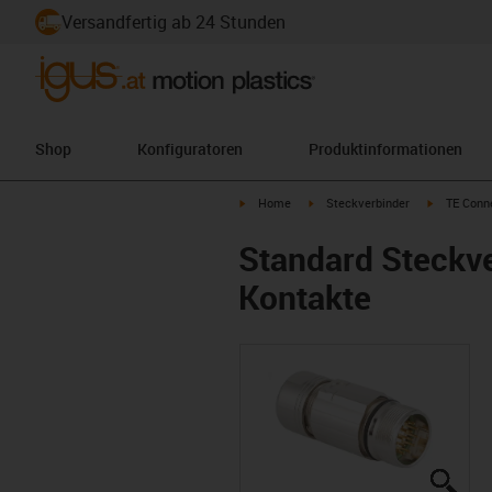
Versandfertig ab 24 Stunden
Shop
Konfiguratoren
Produktinformationen
igus-icon-arrow-right
igus-icon-arrow-right
igus-icon-a
Home
Steckverbinder
TE Conne
Standard Steckve
Kontakte
igus
igus
igus
igus
igus
igus