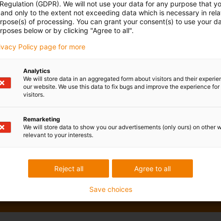
 Regulation (GDPR). We will not use your data for any purpose that y
and only to the extent not exceeding data which is necessary in relat
urpose(s) of processing. You can grant your consent(s) to use your da
rposes below or by clicking "Agree to all".
rivacy Policy page for more
Analytics
We will store data in an aggregated form about visitors and their experi
our website. We use this data to fix bugs and improve the experience for 
visitors.
Remarketing
We will store data to show you our advertisements (only ours) on other 
relevant to your interests.
Reject all
Agree to all
Save choices