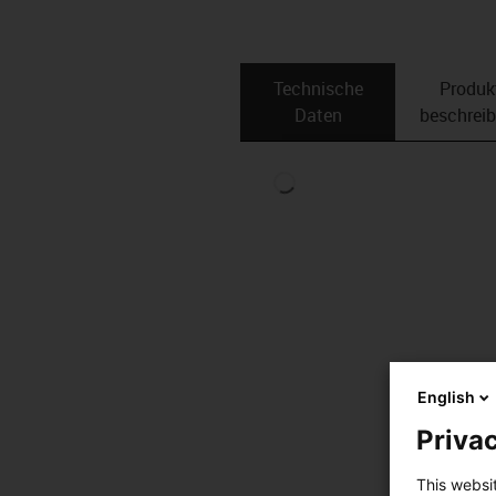
Technische
Produk
Daten
beschrei
English
Privac
This websi