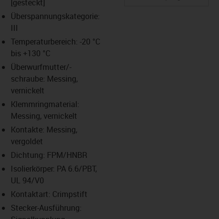
[gesteckt]
Überspannungskategorie:
III
us-icon-arrow-right
Temperaturbereich: -20 °C
bis +130 °C
Überwurfmutter/-
schraube: Messing,
vernickelt
Klemmringmaterial:
Messing, vernickelt
Kontakte: Messing,
vergoldet
Dichtung: FPM/HNBR
Isolierkörper: PA 6.6/PBT,
UL 94/V0
Kontaktart: Crimpstift
Stecker-Ausführung: