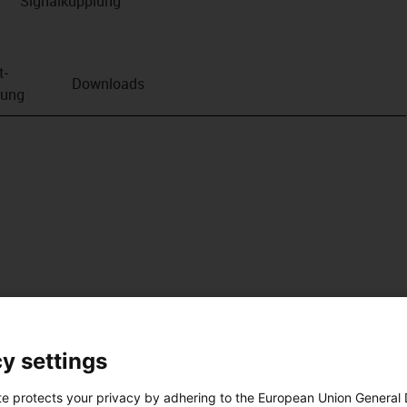
Signalkupplung
t­
Downloads
bung
y settings
te protects your privacy by adhering to the European Union General