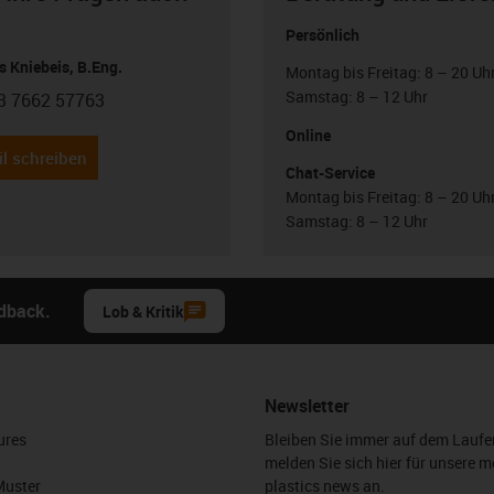
Persönlich
 Kniebeis, B.Eng.
Montag bis Freitag: 8 – 20 Uh
Samstag: 8 – 12 Uhr
3 7662 57763
con-phone
Online
l schreiben
Chat-Service
Montag bis Freitag: 8 – 20 Uh
Samstag: 8 – 12 Uhr
edback.
Lob & Kritik
Newsletter
ures
Bleiben Sie immer auf dem Lauf
melden Sie sich hier für unsere m
Muster
plastics news an.