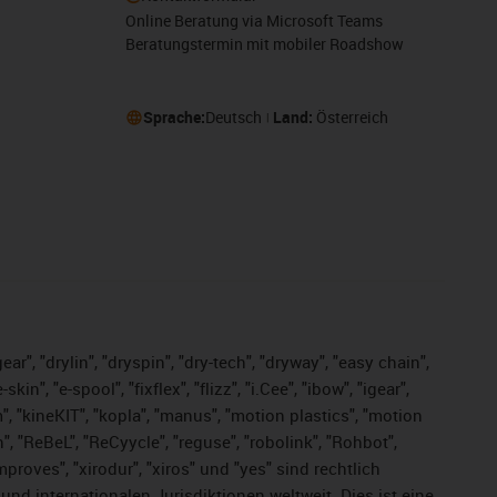
Online Beratung via Microsoft Teams
Beratungstermin mit mobiler Roadshow
Sprache:
Deutsch
Land:
Österreich
ar", "drylin", "dryspin", "dry-tech", "dryway", "easy chain",
", "e-spool", "fixflex", "flizz", "i.Cee", "ibow", "igear",
m", "kineKIT", "kopla", "manus", "motion plastics", "motion
", "ReBeL", "ReCyycle", "reguse", "robolink", "Rohbot",
improves", "xirodur", "xiros" und "yes" sind rechtlich
d internationalen Jurisdiktionen weltweit. Dies ist eine