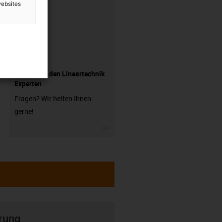
websites
Fragen Sie den Lineartechnik
Experten
Fragen? Wir helfen Ihnen
gerne!
igus-icon-3arrow
rung