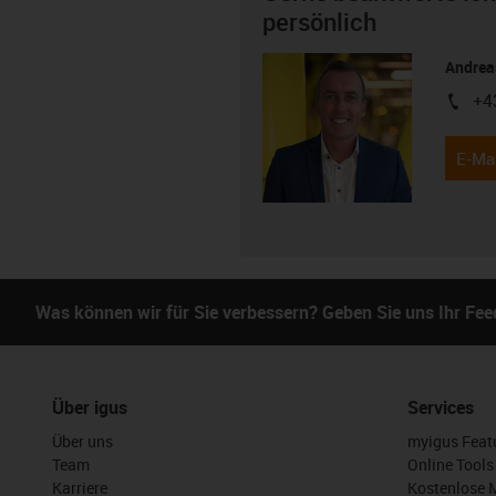
persönlich
Andreas
+4
igus-i
E-Mai
Was können wir für Sie verbessern? Geben Sie uns Ihr Fe
Über igus
Services
Über uns
myigus Feat
Team
Online Tools
Karriere
Kostenlose 