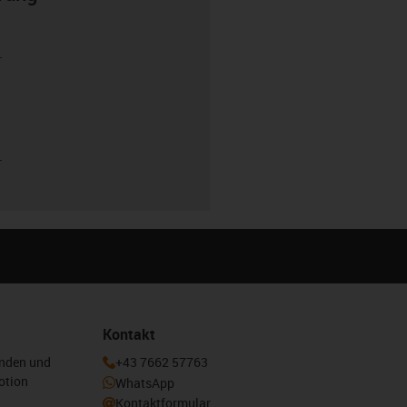
r
r
Kontakt
enden und
+43 7662 57763
otion
WhatsApp
Kontaktformular