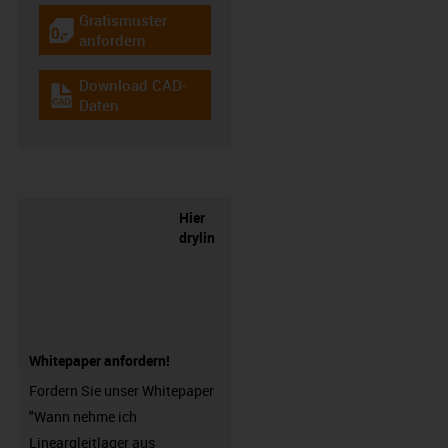
Gratismuster
igus-icon-gratismuster
anfordern
Download CAD-
igus-icon-cad-dateien
Daten
Hier
drylin
Whitepaper anfordern!
Fordern Sie unser Whitepaper
"Wann nehme ich
Lineargleitlager aus