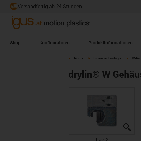
Versandfertig ab 24 Stunden
Shop
Konfiguratoren
Produktinformationen
igus-icon-arrow-right
igus-icon-arrow-right
igus-ico
Home
Lineartechnologie
W-Pro
drylin® W Gehä
igus
igus
1 von 2