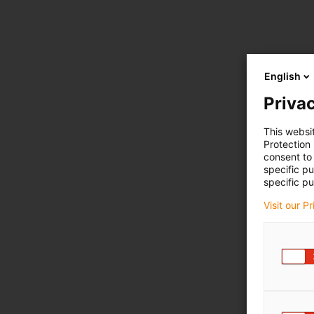
English
Privac
This websi
Protection
consent to 
specific p
specific pu
Visit our P