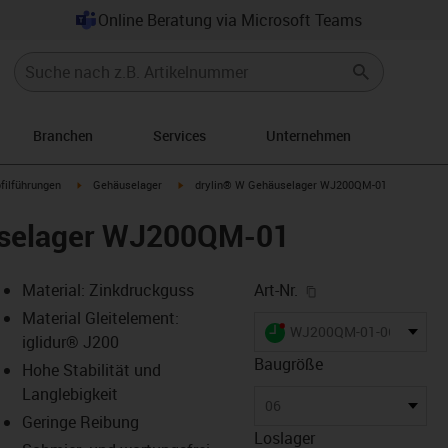
Online Beratung via Microsoft Teams
Branchen
Services
Unternehmen
n-arrow-right
igus-icon-arrow-right
igus-icon-arrow-right
filführungen
Gehäuselager
drylin® W Gehäuselager WJ200QM-01
uselager WJ200QM-01
igus-icon-copy-cl
Material: Zinkdruckguss
Art-Nr.
Material Gleitelement:
igus-icon-lieferzeit-dot
WJ200QM-01-06
iglidur® J200
Baugröße
Hohe Stabilität und
Langlebigkeit
-icon-lupe
-icon-lupe
06
Geringe Reibung
Loslager