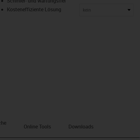
Schmier- und wartungsfrei
Kosteneffiziente Lösung
kein
che
Online Tools
Downloads
n