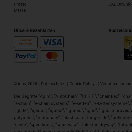
Presse
CAD Downloa
Messe
Unsere Bezahlarten
Auszeichn
KAUF AUF
RECHNUNG
©
igus, 2026
Datenschutz
Cookie Policy
Verfahrensordnu
Die Begriffe "Apiro", "AutoChain", "CFRIP", "chainflex", "chai
"e-chain", "e-chain systems", "e-ketten", "e-kettensysteme", "e
“iglide”, "iglidur", "igubal", "igumid", "igus", "igus improv
polymers", "motionary", "plastics for longer life", "polymore
"savfe", "speedigus", "superwise", "take the dryway", "tribofi
geschützte Marken der igus® SE & Co. KG, Köln, in der Bun