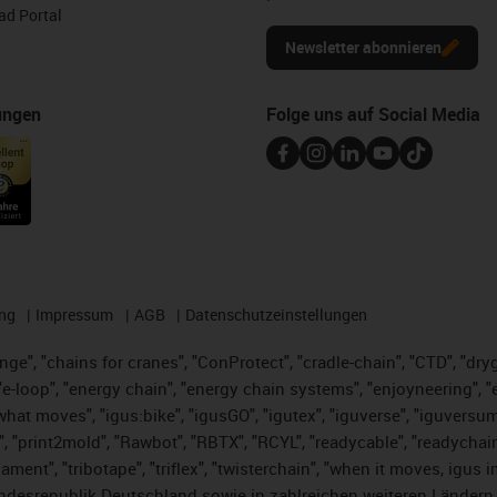
d Portal
Newsletter abonnieren
ungen
Folge uns auf Social Media
ng
Impressum
AGB
Datenschutzeinstellungen
nge", "chains for cranes", "ConProtect", "cradle-chain", "CTD", "dryge
-loop", "energy chain", "energy chain systems", "enjoyneering", "e-skin
es what moves", "igus:bike", "igusGO", "igutex", "iguverse", "iguversu
", "print2mold", "Rawbot", "RBTX", "RCYL", "readycable", "readychain
lament", "tribotape", "triflex", "twisterchain", "when it moves, igus 
desrepublik Deutschland sowie in zahlreichen weiteren Ländern un