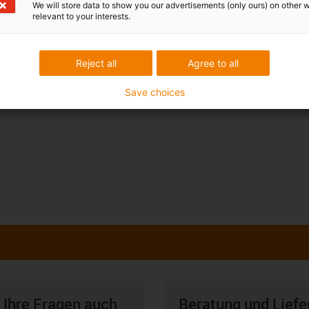
We will store data to show you our advertisements (only ours) on other 
relevant to your interests.
Reject all
Agree to all
Save choices
 Ihre Fragen auch
Beratung und Liefe