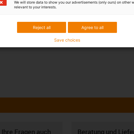
We will store data to show you our advertisements (only ours) on other 
relevant to your interests.
Reject all
Agree to all
Save choices
 Ihre Fragen auch
Beratung und Liefe