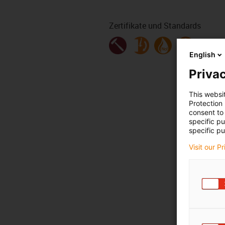
Zertifikate und Standards
English
Privac
This websi
Protection
consent to 
specific p
specific pu
Visit our P