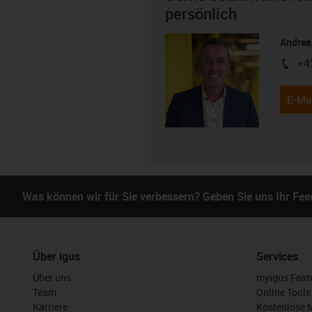
persönlich
Andreas
+4
igus-i
E-Mai
Was können wir für Sie verbessern? Geben Sie uns Ihr Fe
Über igus
Services
Über uns
myigus Feat
Team
Online Tools
Karriere
Kostenlose 