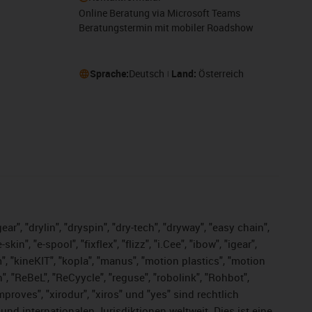
Online Beratung via Microsoft Teams
Beratungstermin mit mobiler Roadshow
Sprache:
Deutsch
Land:
Österreich
ar", "drylin", "dryspin", "dry-tech", "dryway", "easy chain",
", "e-spool", "fixflex", "flizz", "i.Cee", "ibow", "igear",
m", "kineKIT", "kopla", "manus", "motion plastics", "motion
", "ReBeL", "ReCyycle", "reguse", "robolink", "Rohbot",
improves", "xirodur", "xiros" und "yes" sind rechtlich
d internationalen Jurisdiktionen weltweit. Dies ist eine