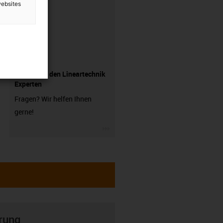
websites
Fragen Sie den Lineartechnik
Experten
Fragen? Wir helfen Ihnen
gerne!
igus-icon-3arrow
rung