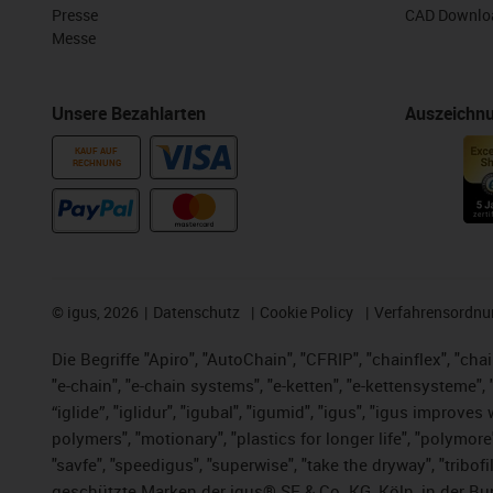
Presse
CAD Downloa
Messe
Unsere Bezahlarten
Auszeichn
KAUF AUF
RECHNUNG
©
igus, 2026
Datenschutz
Cookie Policy
Verfahrensordnu
Die Begriffe "Apiro", "AutoChain", "CFRIP", "chainflex", "chai
"e-chain", "e-chain systems", "e-ketten", "e-kettensysteme", "e
“iglide”, "iglidur", "igubal", "igumid", "igus", "igus improv
polymers", "motionary", "plastics for longer life", "polymore
"savfe", "speedigus", "superwise", "take the dryway", "tribofi
geschützte Marken der igus® SE & Co. KG, Köln, in der Bun