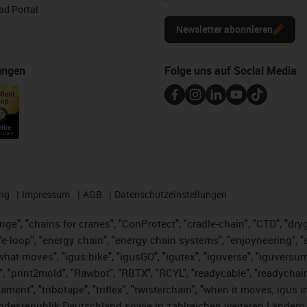
d Portal
Newsletter abonnieren
ungen
Folge uns auf Social Media
ng
Impressum
AGB
Datenschutzeinstellungen
nge", "chains for cranes", "ConProtect", "cradle-chain", "CTD", "dryge
-loop", "energy chain", "energy chain systems", "enjoyneering", "e-skin
es what moves", "igus:bike", "igusGO", "igutex", "iguverse", "iguversu
", "print2mold", "Rawbot", "RBTX", "RCYL", "readycable", "readychain
lament", "tribotape", "triflex", "twisterchain", "when it moves, igus 
desrepublik Deutschland sowie in zahlreichen weiteren Ländern un