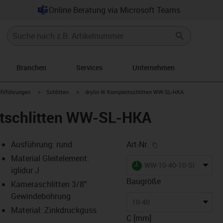
Online Beratung via Microsoft Teams
Branchen
Services
Unternehmen
n-arrow-right
igus-icon-arrow-right
igus-icon-arrow-right
filführungen
Schlitten
drylin W Komplettschlitten WW-SL-HKA
ttschlitten WW-SL-HKA
igus-icon-copy-cl
Ausführung: rund
Art-Nr.
Material Gleitelement:
igus-icon-lieferzeit
WW-10-40-10-SL-HKA
iglidur J
Baugröße
Kameraschlitten 3/8"
Gewindebohrung
-icon-lupe
-icon-lupe
10-40
Material: Zinkdruckguss
C [mm]