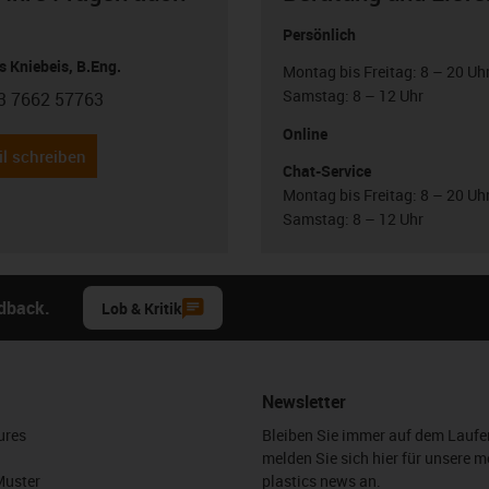
Persönlich
 Kniebeis, B.Eng.
Montag bis Freitag: 8 – 20 Uh
Samstag: 8 – 12 Uhr
3 7662 57763
con-phone
Online
l schreiben
Chat-Service
Montag bis Freitag: 8 – 20 Uh
Samstag: 8 – 12 Uhr
edback.
Lob & Kritik
Newsletter
ures
Bleiben Sie immer auf dem Lauf
melden Sie sich hier für unsere m
Muster
plastics news an.