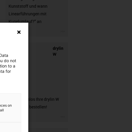
Kunststoff und wann
Linearführungen mit
Kugelumlauf?" an
igus-icon-3arrow
drylin
W
 Data
ou do not
ion to a
ta for
Musterbox
Hier kostenlos Ihre drylin W
ences on
Musterbox bestellen!
all
igus-icon-3arrow