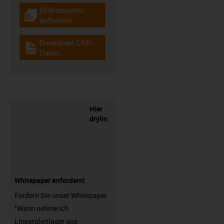
Gratismuster
igus-icon-gratismuster
anfordern
Download CAD-
igus-icon-cad-dateien
Daten
Hier
drylin
Whitepaper anfordern!
Fordern Sie unser Whitepaper
"Wann nehme ich
Lineargleitlager aus