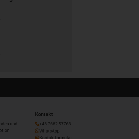
r
r
Kontakt
enden und
+43 7662 57763
otion
WhatsApp
Kontaktformular