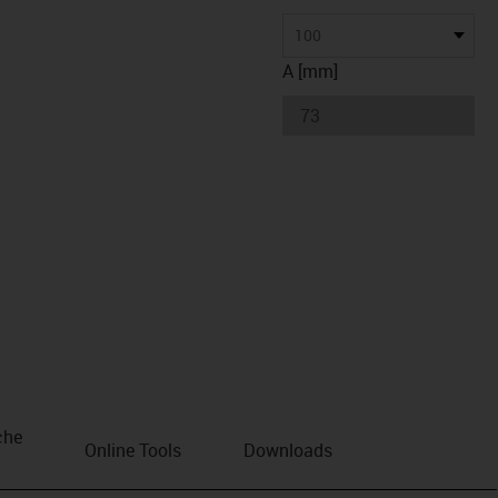
100
A [mm]
che
Online Tools
Downloads
n