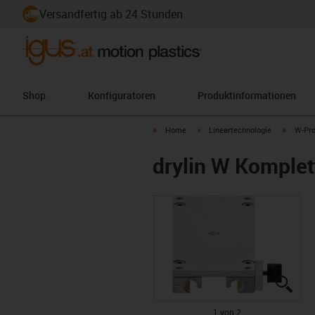
Versandfertig ab 24 Stunden
Shop
Konfiguratoren
Produktinformationen
igus-icon-arrow-right
igus-icon-arrow-right
igus-ico
Home
Lineartechnologie
W-Pro
drylin W Komple
igus
igus
1 von 2