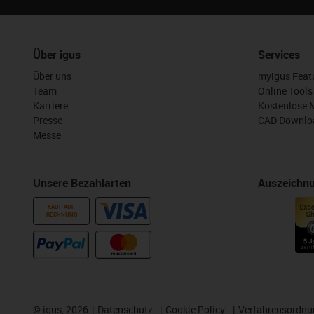
Über igus
Services
Über uns
myigus Feat
Team
Online Tools
Karriere
Kostenlose 
Presse
CAD Downloa
Messe
Unsere Bezahlarten
Auszeichn
KAUF AUF
RECHNUNG
©
igus, 2026
Datenschutz
Cookie Policy
Verfahrensordnu