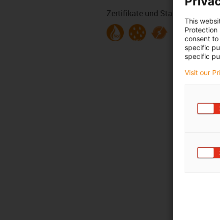
Privac
Zertifikate und Standards
This websi
Protection
consent to 
specific p
specific pu
Visit our P