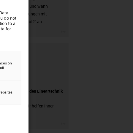
Kunststoff und wann
 Data
Linearführungen mit
ou do not
Kugelumlauf?" an
ion to a
ta for
igus-icon-3arrow
ences on
all
Fragen Sie den Lineartechnik
websites
Experten
Fragen? Wir helfen Ihnen
gerne!
igus-icon-3arrow