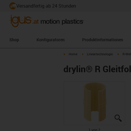
Versandfertig ab 24 Stunden
Shop
Konfiguratoren
Produktinformationen
igus-icon-arrow-right
igus-icon-arrow-right
igus-ico
Home
Lineartechnologie
R-Wel
drylin® R Gleitf
igus
igus
1 von 2