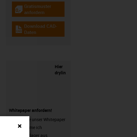
Gratismuster
igus-icon-gratismuster
anfordern
Download CAD-
igus-icon-cad-dateien
Daten
Hier
drylin
Whitepaper anfordern!
Fordern Sie unser Whitepaper
"Wann nehme ich
Lineargleitlager aus