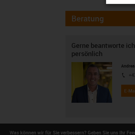
Beratung
Gerne beantworte ich
persönlich
Andreas
+4
igus-i
E-Mai
Was können wir für Sie verbessern? Geben Sie uns Ihr Fe