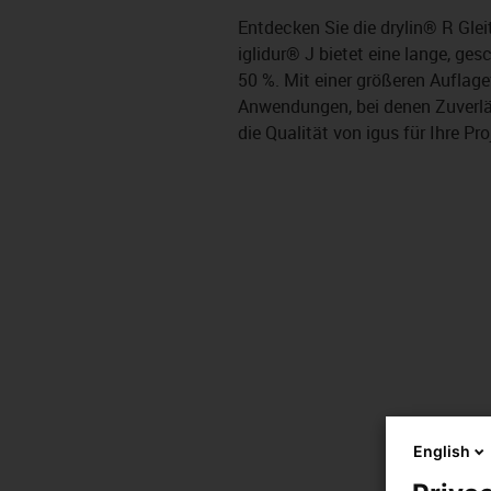
Entdecken Sie die drylin® R Glei
iglidur® J bietet eine lange, g
50 %. Mit einer größeren Auflagef
Anwendungen, bei denen Zuverläs
die Qualität von igus für Ihre Pro
English