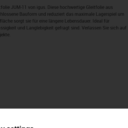
tfolie JUM-11 von igus. Diese hochwertige Gleitfolie aus
eschlossene Bauform und reduziert das maximale Lagerspiel um
läche sorgt sie für eine längere Lebensdauer. Ideal für
sigkeit und Langlebigkeit gefragt sind. Verlassen Sie sich auf
jekte.