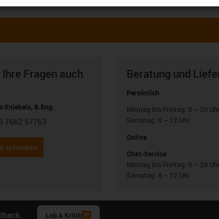
 Ihre Fragen auch
Beratung und Liefe
Persönlich
 Kniebeis, B.Eng.
Montag bis Freitag: 8 – 20 Uh
Samstag: 8 – 12 Uhr
3 7662 57763
con-phone
Online
l schreiben
Chat-Service
Montag bis Freitag: 8 – 20 Uh
Samstag: 8 – 12 Uhr
edback.
Lob & Kritik