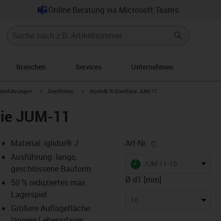
Online Beratung via Microsoft Teams
Branchen
Services
Unternehmen
n-arrow-right
igus-icon-arrow-right
igus-icon-arrow-right
lenführungen
Gleitfolien
drylin® R Gleitfolie JUM-11
olie JUM-11
igus-icon-copy-cl
Material: iglidur® J
Art-Nr.
Ausführung: lange,
igus-icon-lieferzeit
JUM-11-10
geschlossene Bauform
Ø d1 [mm]
50 % reduziertes max.
Lagerspiel
-icon-lupe
-icon-lupe
10
Größere Auflagefläche:
längere Lebensdauer