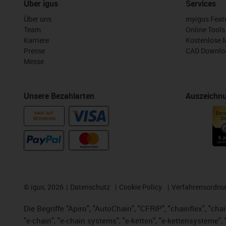
Über igus
Services
Über uns
myigus Feat
Team
Online Tools
Karriere
Kostenlose 
Presse
CAD Downloa
Messe
Unsere Bezahlarten
Auszeichn
KAUF AUF
RECHNUNG
©
igus, 2026
Datenschutz
Cookie Policy
Verfahrensordnu
Die Begriffe "Apiro", "AutoChain", "CFRIP", "chainflex", "chai
"e-chain", "e-chain systems", "e-ketten", "e-kettensysteme", "e