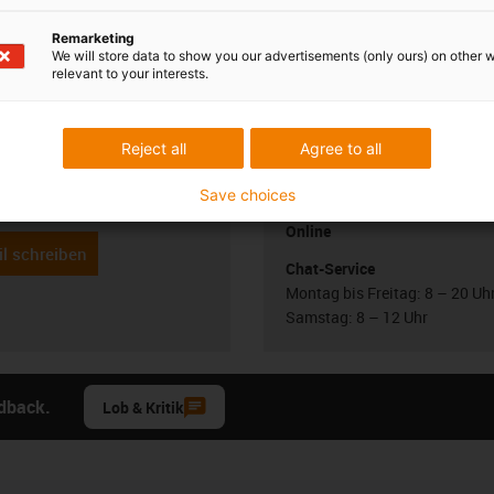
Remarketing
We will store data to show you our advertisements (only ours) on other 
relevant to your interests.
 Ihre Fragen auch
Beratung und Liefe
Persönlich
Reject all
Agree to all
Bencer
Montag bis Freitag: 8 – 20 Uh
Samstag: 8 – 12 Uhr
3 7662 57763
Save choices
con-phone
Online
l schreiben
Chat-Service
Montag bis Freitag: 8 – 20 Uh
Samstag: 8 – 12 Uhr
edback.
Lob & Kritik