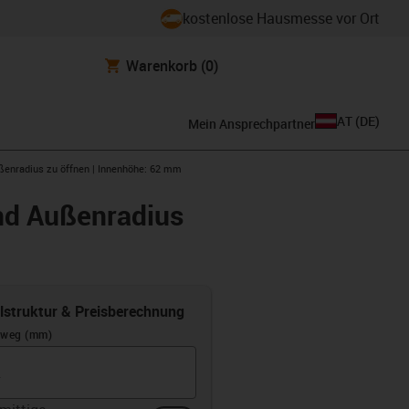
kostenlose Hausmesse vor Ort
Warenkorb
(0)
AT
(
DE
)
Mein Ansprechpartner
ußenradius zu öffnen | Innenhöhe: 62 mm
und Außenradius
elstruktur & Preisberechnung
rweg (mm)