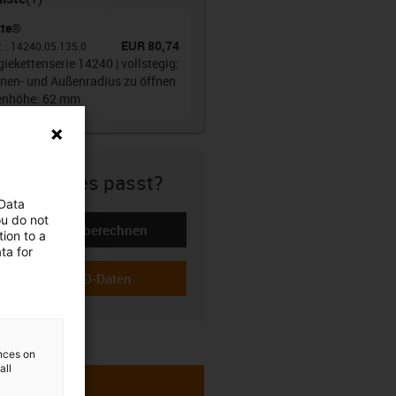
tte®
EUR 80,74
r.
:
14240.05.135.0
iekettenserie 14240 | vollstegig:
nnen- und Außenradius zu öffnen
nenhöhe: 62 mm
icher ob es passt?
 Data
ou do not
Lebensdauer berechnen
ion to a
-icon-lebensdauerrechner
ta for
Download CAD-Daten
-icon-cad-dateien
ences on
all