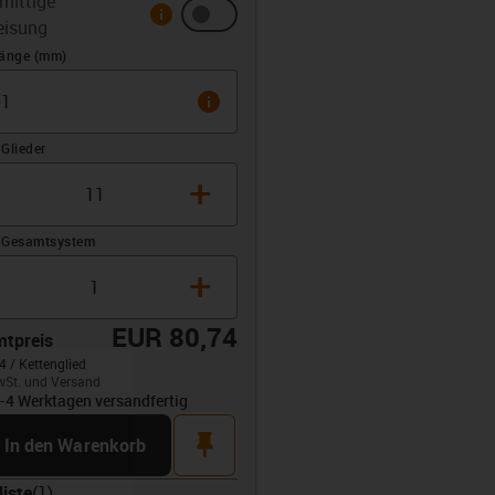
mittige
info
eisung
z (mm)
länge (mm)
info
Glieder
+
 Gesamtsystem
+
EUR 80,74
tpreis
4 / Kettenglied
wSt. und Versand
opdown-up
3-4 Werktagen versandfertig
rt
pin
In den Warenkorb
liste
(
1
)