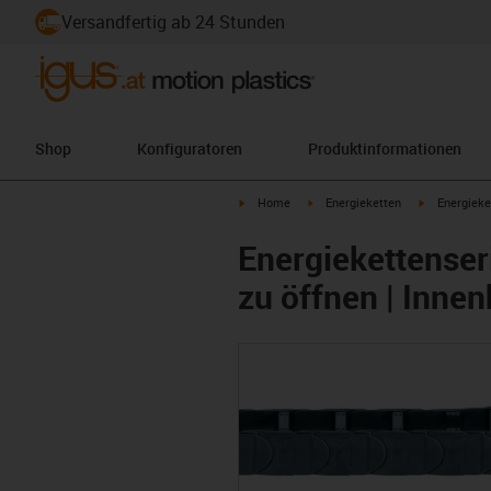
Versandfertig ab 24 Stunden
Shop
Konfiguratoren
Produktinformationen
igus-icon-arrow-right
igus-icon-arrow-right
igus-icon-ar
Home
Energieketten
Energieke
Energiekettenser
zu öffnen | Inne