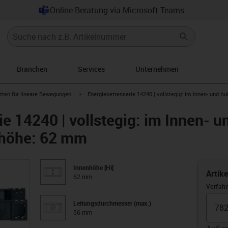
Online Beratung via Microsoft Teams
Branchen
Services
Unternehmen
row-right
igus-icon-arrow-right
tten für lineare Bewegungen
Energiekettenserie 14240 | vollstegig: im Innen- und A
ie 14240 | vollstegig: im Innen- 
nhöhe: 62 mm
Innenhöhe [Hi]
Artik
62 mm
Verfah
Leitungsdurchmesser (max.)
56 mm