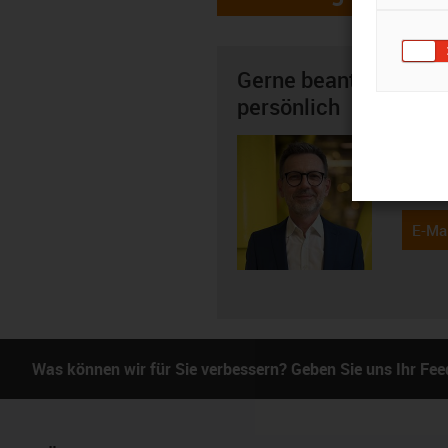
Gerne beantworte ich
persönlich
Dieter 
+4
igus-i
E-Mai
Was können wir für Sie verbessern? Geben Sie uns Ihr Fe