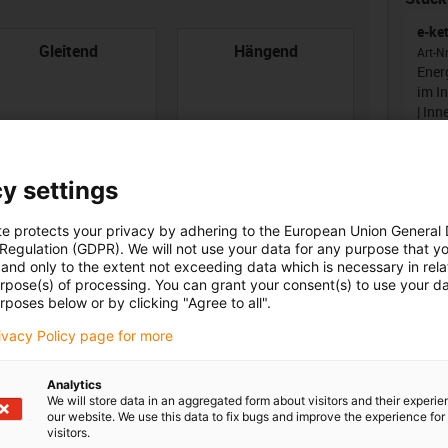
e-ke
con-check
Gleitend
Hängend
Art-N
Energ
im I
| In
y settings
Uns
te protects your privacy by adhering to the European Union General
oard
nenbreite [Bi] [mm]
Biegeradius [R] [mm]
 Regulation (GDPR). We will not use your data for any purpose that y
and only to the extent not exceeding data which is necessary in relat
igus
urpose(s) of processing. You can grant your consent(s) to use your da
0
135
rposes below or by clicking "Agree to all".
igus
rivacy Policy page for more
Analytics
We will store data in an aggregated form about visitors and their experi
our website. We use this data to fix bugs and improve the experience for 
visitors.