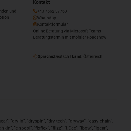
Kontakt
enden und
+43 7662 57763
otion
WhatsApp
Kontaktformular
Online Beratung via Microsoft Teams
Beratungstermin mit mobiler Roadshow
Sprache:
Deutsch
Land:
Österreich
ar", "drylin", "dryspin", "dry-tech", "dryway", "easy chain",
", "e-spool", "fixflex", "flizz", "i.Cee", "ibow", "igear",