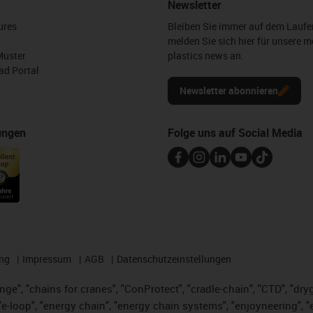
Newsletter
ures
Bleiben Sie immer auf dem Lauf
melden Sie sich hier für unsere m
Muster
plastics news an.
d Portal
Newsletter abonnieren
ungen
Folge uns auf Social Media
ng
Impressum
AGB
Datenschutzeinstellungen
nge", "chains for cranes", "ConProtect", "cradle-chain", "CTD", "dryge
-loop", "energy chain", "energy chain systems", "enjoyneering", "e-skin