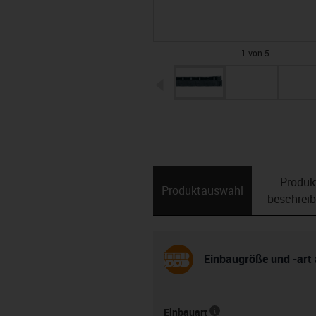
1 von 5
igus-icon-arrow-left
Produk
Produktauswahl
beschrei
Einbaugröße und -art
Einbauart