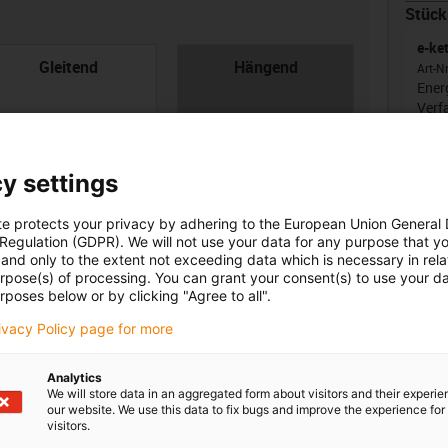
Stück
e-ke
con-check
Gleitend
Hängend
Art-N
Ener
Verf
ansp
Inne
y settings
te protects your privacy by adhering to the European Union General
Uns
 Regulation (GDPR). We will not use your data for any purpose that y
and only to the extent not exceeding data which is necessary in relat
oard
nenbreite [Bi] [mm]
Biegeradius [R] [mm]
urpose(s) of processing. You can grant your consent(s) to use your da
rposes below or by clicking "Agree to all".
igus
0
150
rivacy Policy page for more
Analytics
We will store data in an aggregated form about visitors and their experi
our website. We use this data to fix bugs and improve the experience for 
visitors.