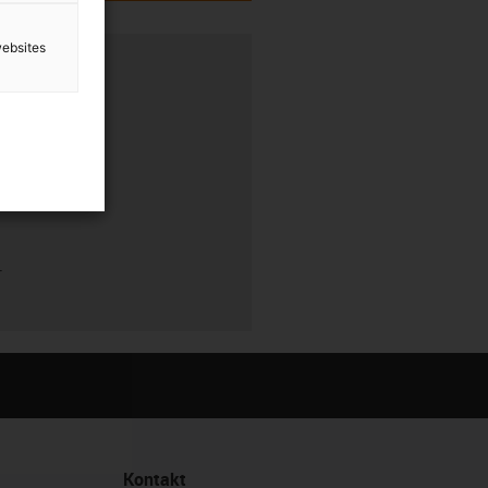
websites
rung
r
r
Kontakt