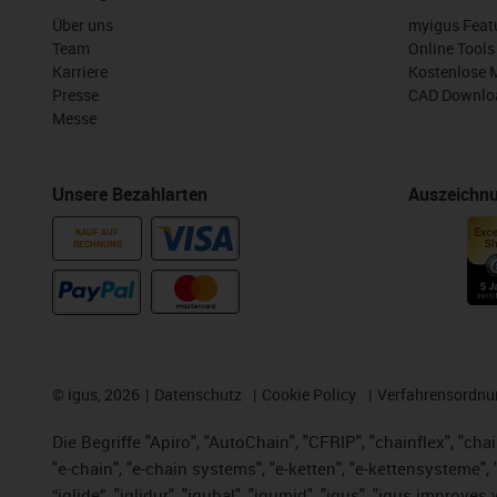
Über uns
myigus Feat
Team
Online Tools
Karriere
Kostenlose 
Presse
CAD Downloa
Messe
Unsere Bezahlarten
Auszeichn
KAUF AUF
RECHNUNG
©
igus, 2026
Datenschutz
Cookie Policy
Verfahrensordnu
Die Begriffe "Apiro", "AutoChain", "CFRIP", "chainflex", "chai
"e-chain", "e-chain systems", "e-ketten", "e-kettensysteme", "e
“iglide”, "iglidur", "igubal", "igumid", "igus", "igus improv