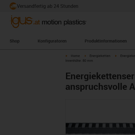
Versandfertig ab 24 Stunden
Shop
Konfiguratoren
Produktinformationen
igus-icon-arrow-right
igus-icon-arrow-right
igus-icon-ar
Home
Energieketten
Energieke
Innenhöhe: 80 mm
Energiekettenser
anspruchsvolle 