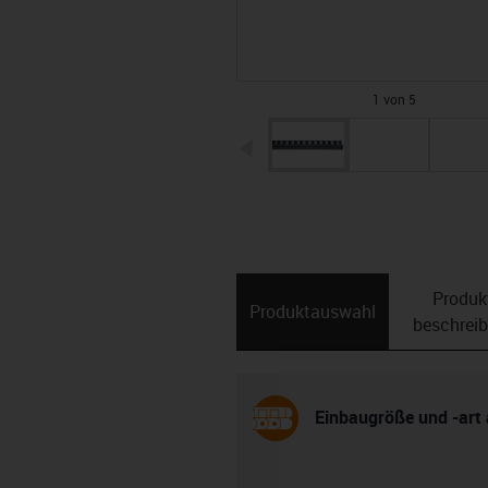
1 von 5
igus-icon-arrow-left
Produk
Produktauswahl
beschrei
Einbaugröße und -art