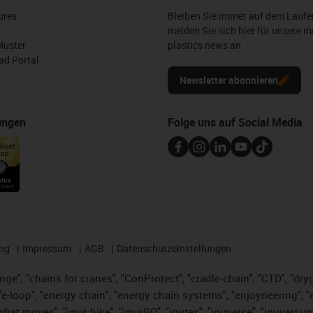
ures
Bleiben Sie immer auf dem Lauf
melden Sie sich hier für unsere m
Muster
plastics news an.
d Portal
Newsletter abonnieren
ungen
Folge uns auf Social Media
ng
Impressum
AGB
Datenschutzeinstellungen
nge", "chains for cranes", "ConProtect", "cradle-chain", "CTD", "dryge
-loop", "energy chain", "energy chain systems", "enjoyneering", "e-skin
es what moves", "igus:bike", "igusGO", "igutex", "iguverse", "iguversu