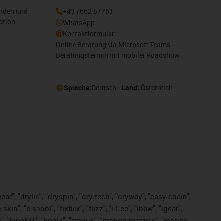
enden und
+43 7662 57763
otion
WhatsApp
Kontaktformular
Online Beratung via Microsoft Teams
Beratungstermin mit mobiler Roadshow
Sprache:
Deutsch
Land:
Österreich
ar", "drylin", "dryspin", "dry-tech", "dryway", "easy chain",
", "e-spool", "fixflex", "flizz", "i.Cee", "ibow", "igear",
m", "kineKIT", "kopla", "manus", "motion plastics", "motion