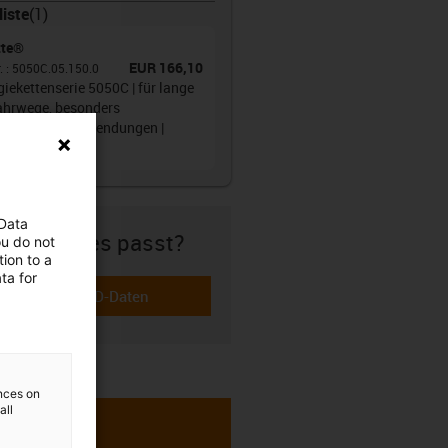
liste
(
1
)
tte®
EUR 166,10
r.
:
5050C.05.150.0
giekettenserie 5050C | für lange
ahrwege, besonders
ruchsvolle Anwendungen |
nhöhe: 80 mm
 Data
icher ob es passt?
ou do not
ion to a
ta for
Download CAD-Daten
-icon-cad-dateien
ences on
all