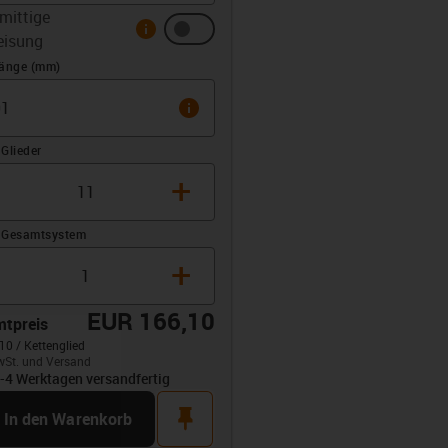
mittige
info
eisung
z (mm)
länge (mm)
info
Glieder
+
 Gesamtsystem
+
EUR 166,10
tpreis
10 / Kettenglied
wSt. und Versand
opdown-up
3-4 Werktagen versandfertig
rt
pin
In den Warenkorb