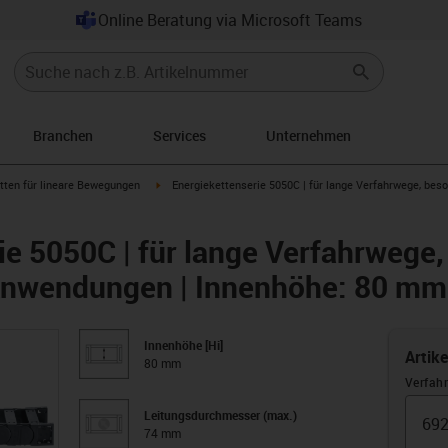
Online Beratung via Microsoft Teams
Branchen
Services
Unternehmen
row-right
igus-icon-arrow-right
tten für lineare Bewegungen
Energiekettenserie 5050C | für lange Verfahrwege, be
ie 5050C | für lange Verfahrwege
Anwendungen | Innenhöhe: 80 mm
Innenhöhe [Hi]
Artik
80 mm
Verfah
Leitungsdurchmesser (max.)
74 mm