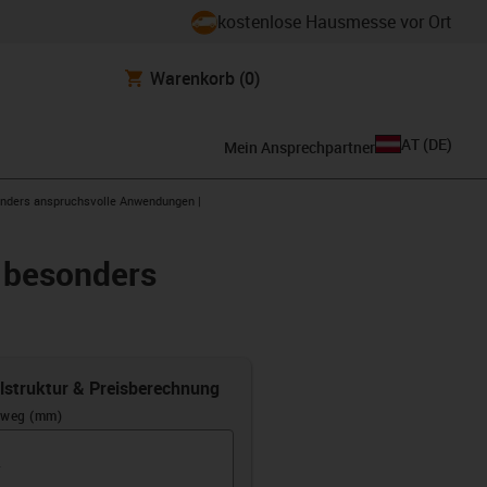
kostenlose Hausmesse vor Ort
Warenkorb
(0)
AT
(
DE
)
Mein Ansprechpartner
sonders anspruchsvolle Anwendungen |
, besonders
elstruktur & Preisberechnung
rweg (mm)