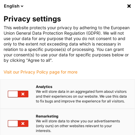
English
(0)
Privacy settings
igus-icon-arrow-right
igus-icon-arrow-right
igus-icon-arrow-right
igus-icon-a
Home
Energieketten
Energieführung für 3D Bewegungen
This website protects your privacy by adhering to the European
Energieführung am Cobot
Union General Data Protection Regulation (GDPR). We will not
use your data for any purpose that you do not consent to and
only to the extent not exceeding data which is necessary in
relation to a specific purpose(s) of processing. You can grant
Cobot Schellen und
your consent(s) to use your data for specific purposes below or
by clicking "Agree to all".
Visit our Privacy Policy page for more
Dresspacks
Analytics
We will store data in an aggregated form about visitors
and their experiences on our website. We use this data
to fix bugs and improve the experience for all visitors.
Sichere Energieführung für kollaborative Roboter
Mit den
igus® Cobot-Schellen und Schlauchpaketen
erhalten Sie
eine zuverlässige und flexible Lösung für die sichere Befestigung
Remarketing
We will store data to show you our advertisements
und Führung von Energieketten und Schutzschläuchen an
(only ours) on other websites relevant to your
kollaborativen Robotern (Cobots). Die modularen Systeme sind
interests.