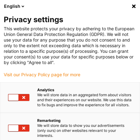
English
(0)
Privacy settings
igus-icon-arrow-right
igus-icon-arrow-right
igus-icon-arrow-right
igus-icon-a
Home
Energieketten
Energieführung für 3D Bewegungen
This website protects your privacy by adhering to the European
Weiteres Zubehör
Union General Data Protection Regulation (GDPR). We will not
use your data for any purpose that you do not consent to and
only to the extent not exceeding data which is necessary in
relation to a specific purpose(s) of processing. You can grant
Zubehör für triflex R Produkte
your consent(s) to use your data for specific purposes below or
by clicking "Agree to all".
Visit our Privacy Policy page for more
Zubehör für triflex® R – die perfekte Ergänzung für Ihre 3D-
Analytics
Energiekettenlösung
We will store data in an aggregated form about visitors
Mit dem umfangreichen
triflex® R Zubehörsortiment
von igus
and their experiences on our website. We use this data
holen Sie das Maximum aus Ihrer 3D-Energiekettenlösung heraus.
to fix bugs and improve the experience for all visitors.
Ob für Industrieroboter, Cobots oder Sonderanwendungen – das
Zubehör bietet Ihnen maximale Flexibilität, zusätzlichen Schutz,
Remarketing
ermöglicht bessere Handhabung und Effizienz bei der Arbeit mit
We will store data to show you our advertisements
(only ours) on other websites relevant to your
triflex R Produkten.
interests.
Ihre Vorteile auf einen Blick: